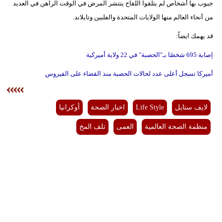
جيوب بها أشخاص لم يتلقوا اللقاح ينتشر المرض في الوقت الراهن في العديد
من أنحاء العالم منها الولايات المتحدة والفلبين وتايلاند.
قد يهمك ايضاً:
إصابة 695 شخصًا بـ"الحصبة" في 22 ولاية أميركية
أميركا تسجل أعلى عدد لحالات الحصبة منذ القضاء على الفيروس
لايف ستايل
Life Style
اخبار الصحة
أوكرانيا
منظمة الصحة العالمية
العمى
تلف المخ