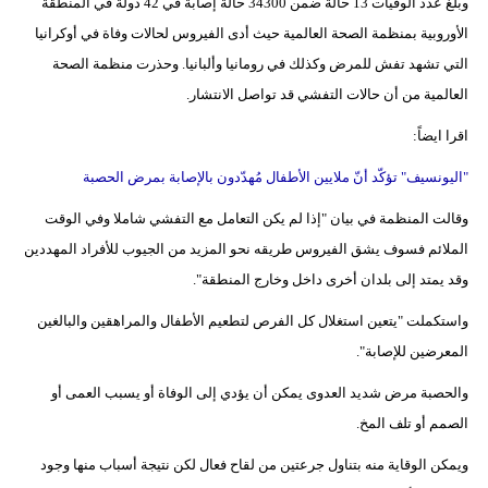
وبلغ عدد الوفيات 13 حالة ضمن 34300 حالة إصابة في 42 دولة في المنطقة
الأوروبية بمنظمة الصحة العالمية حيث أدى الفيروس لحالات وفاة في أوكرانيا
التي تشهد تفش للمرض وكذلك في رومانيا وألبانيا. وحذرت منظمة الصحة
العالمية من أن حالات التفشي قد تواصل الانتشار.
اقرا ايضاً:
"اليونسيف" تؤكّد أنّ ملايين الأطفال مُهدّدون بالإصابة بمرض الحصبة
وقالت المنظمة في بيان "إذا لم يكن التعامل مع التفشي شاملا وفي الوقت
الملائم فسوف يشق الفيروس طريقه نحو المزيد من الجيوب للأفراد المهددين
وقد يمتد إلى بلدان أخرى داخل وخارج المنطقة".
واستكملت "يتعين استغلال كل الفرص لتطعيم الأطفال والمراهقين والبالغين
المعرضين للإصابة".
والحصبة مرض شديد العدوى يمكن أن يؤدي إلى الوفاة أو يسبب العمى أو
الصمم أو تلف المخ.
ويمكن الوقاية منه بتناول جرعتين من لقاح فعال لكن نتيجة أسباب منها وجود