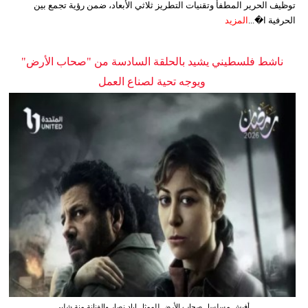
توظيف الحرير المطفأ وتقنيات التطريز ثلاثي الأبعاد، ضمن رؤية تجمع بين
الحرفية ا�...
المزيد
ناشط فلسطيني يشيد بالحلقة السادسة من "صحاب الأرض"
ويوجه تحية لصناع العمل
أفيش مسلسل صحاب الأرض للممثل إياد نصار والفنانة منة شلبي