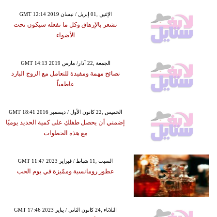
GMT 12:14 2019 الإثنين ,01 إبريل / نيسان
تشعر بالإرهاق وكل ما تفعله سيكون تحت
الأضواء
GMT 14:13 2019 الجمعة ,22 آذار/ مارس
نصائح مهمة ومفيدة للتعامل مع الزوج البارد
عاطفياً
GMT 18:41 2016 الخميس ,22 كانون الأول / ديسمبر
إضمني أن يحصل طفلكِ على كمية الحديد يوميًا
مع هذه الخطوات
GMT 11:47 2023 السبت ,11 شباط / فبراير
عطور رومانسية وممّيزة في يوم الحب
GMT 17:46 2023 الثلاثاء ,24 كانون الثاني / يناير