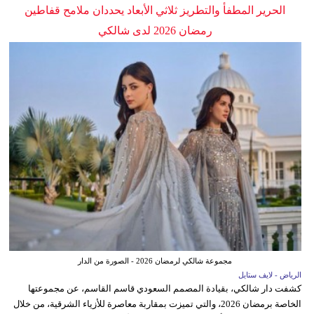
الحرير المطفأ والتطريز ثلاثي الأبعاد يحددان ملامح قفاطين
رمضان 2026 لدى شالكي
مجموعة شالكي لرمضان 2026 - الصورة من الدار
الرياض - لايف ستايل
كشفت دار شالكي، بقيادة المصمم السعودي قاسم القاسم، عن مجموعتها
الخاصة برمضان 2026، والتي تميزت بمقاربة معاصرة للأزياء الشرقية، من خلال