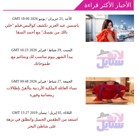
الأخبار الأكثر قراءة
GMT 18:00 2026 الأحد ,21 حزيران / يونيو
ياسمين عبد العزيز تكشف كواليس فيلم "خلي
بالك من نفسك" مع أحمد السقا
GMT 16:23 2020 السبت ,29 شباط / فبراير
يبدأ الشهر بيوم مناسب لك ويتناغم مع
طموحاتك
GMT 09:48 2026 الجمعة ,27 شباط / فبراير
نساء العائلة الملكية الأردنية يتألقنّ بإطلالات
رمضانية وقورة
GMT 15:27 2019 الثلاثاء ,02 إبريل / نيسان
استفد من الطقس الجميل وانطلق في نزهة
على شاطئ البحر