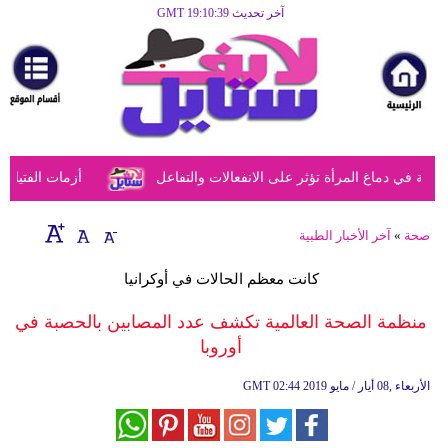
آخر تحديث GMT 19:10:39
الرئيسية
مرأة
أزياء
أزياء
في دماغ المرأة تؤثر على الانفعالات والتفاعل
أزمات الفتيات في
إسلامية
فن
صحة
»
آخر الأخبار الطبية
ديكور
كانت معظم الحالات في أوكرانيا
صحة
منظمة الصحة العالمية تكشف عدد المصابين بالحصبة في
أوروبا
سياحة
وسفر
02:44 2019 الأربعاء ,08 أيار / مايو
GMT
أبراج