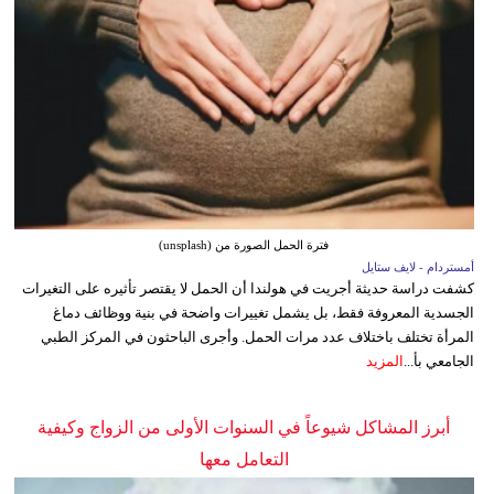
فترة الحمل الصورة من (unsplash)
أمستردام - لايف ستايل
كشفت دراسة حديثة أجريت في هولندا أن الحمل لا يقتصر تأثيره على التغيرات
الجسدية المعروفة فقط، بل يشمل تغييرات واضحة في بنية ووظائف دماغ
المرأة تختلف باختلاف عدد مرات الحمل. وأجرى الباحثون في المركز الطبي
الجامعي بأ...
المزيد
أبرز المشاكل شيوعاً في السنوات الأولى من الزواج وكيفية
التعامل معها