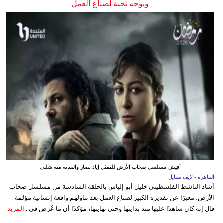
ويوجه تحية لصناع العمل
أفيش مسلسل صحاب الأرض للممثل إياد نصار والفنانة منة شلبي
القاهرة - لايف ستايل
أشاد الناشط الفلسطيني خليل أبو إلياس بالحلقة السادسة من مسلسل صحاب
الأرض، معبرًا عن تقديره الكبير لصناع العمل بعد تناولهم واقعة إنسانية مؤلمة
قال إنه كان شاهدًا عليها منذ بدايتها وحتى نهايتها، مؤكدًا أن ما عُرض في...
المزيد