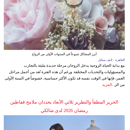
أبرز المشاكل شيوعاً في السنوات الأولى من الزواج
القاهرة - لايف ستايل
مع بداية الحياة الزوجية يدخل الزوجان مرحلة جديدة مليئة بالتجارب
والمسؤوليات والتحديات المختلفة. ورغم أن هذه الفترة تُعد من أجمل مراحل
العمر، فإنها في الوقت نفسه قد تكون الأكثر حساسية، خصوصاً في السنة الأولى
من الز...
المزيد
الحرير المطفأ والتطريز ثلاثي الأبعاد يحددان ملامح قفاطين
رمضان 2026 لدى شالكي