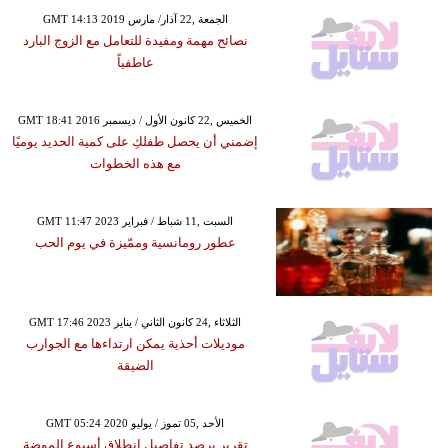
GMT 14:13 2019 الجمعة ,22 آذار/ مارس
نصائح مهمة ومفيدة للتعامل مع الزوج البارد
عاطفياً
GMT 18:41 2016 الخميس ,22 كانون الأول / ديسمبر
إضمني أن يحصل طفلكِ على كمية الحديد يوميًا
مع هذه الخطوات
GMT 11:47 2023 السبت ,11 شباط / فبراير
عطور رومانسية وممّيزة في يوم الحب
GMT 17:46 2023 الثلاثاء ,24 كانون الثاني / يناير
موديلات أحذية يمكن ارتداءها مع الجوارب
الضيقة
GMT 05:24 2020 الأحد ,05 تموز / يوليو
تقرير يرصد تفاصيل انطلاق أسبوع الموضة