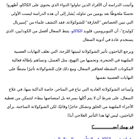
وأثبتت الدراسة أن الأفراد الذين تناولوا الدواء الذي يحتوي على الكاكاو، أظهروا
تحسنًا ملحوظًا بعد يومين من تناوله، يُشار إلى أن هذه الدراسة ليست الأولى
التي تبين الخصائص "الخارقة" للشوكولاتة، فقد اكتشف علماء من "إمبيريال
كوليدج"، أن الثيوبرومين، قلويد
الكاكاو
، يثبط السعال أفضل من الكودايين، الذي
يستخدم عادة في أدوية السعال.
ويرجع الباحثون تأثير الشوكولاتة لبنيتها اللزجة، التي تغلف النهايات العصبية
الملتهبة في الحنجرة، وتحميها من التهيج، مثل العسل، وتساهم بإطالة فعالية
المكونات النشطة لعقاقير السعال، ومع ذلك فإن للشوكولاتة تأثيرًا مثبطًا على
النهايات العصبية نفسها.
وتُساعد الشوكولاتة العادية التي تباع في المتاجر، خاصة الداكنة منها، في علاج
السعال، على شرط أن لا يتم أكلها بسرعة بل امتصاصها ببطء، لتتمكن من تغطية
الأجزاء الملتهبة من الحلق وتشكل حاجزًا وقائيًا، لكن الشوكولاتة الساخنة، برأي
الباحثين، ليس لها هذا التأثير العلاجي أبدًا.
قد يهمك أيضــــــــــــــــًا
- فوائد حبوب الكاكاو في التخلّص من السعال المزمن