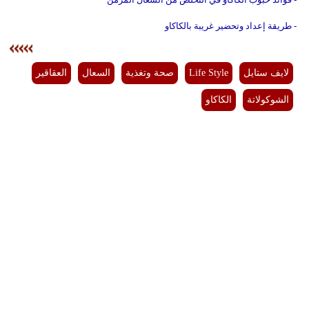
- طريقة إعداد وتحضير غريبة بالكاكاو
لايف ستايل
Life Style
صحة وتغذية
السعال
العقاقير
الشوكولاتة
الكاكاو