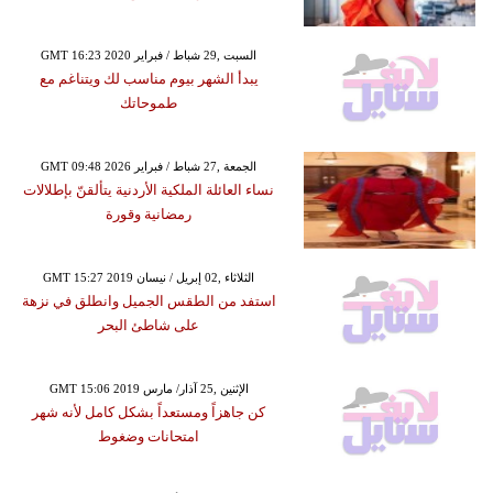
GMT 16:23 2020 السبت ,29 شباط / فبراير
يبدأ الشهر بيوم مناسب لك ويتناغم مع
طموحاتك
GMT 09:48 2026 الجمعة ,27 شباط / فبراير
نساء العائلة الملكية الأردنية يتألقنّ بإطلالات
رمضانية وقورة
GMT 15:27 2019 الثلاثاء ,02 إبريل / نيسان
استفد من الطقس الجميل وانطلق في نزهة
على شاطئ البحر
GMT 15:06 2019 الإثنين ,25 آذار/ مارس
كن جاهزاً ومستعداً بشكل كامل لأنه شهر
امتحانات وضغوط