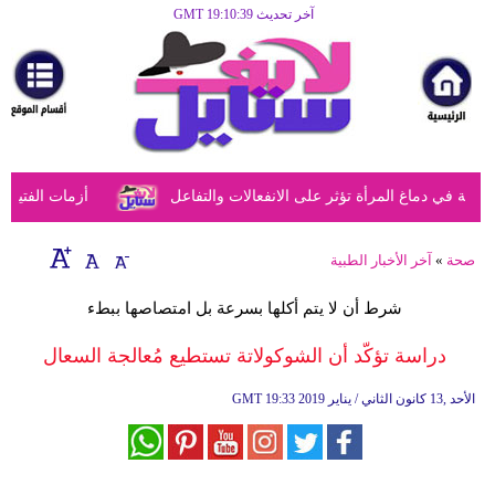
آخر تحديث GMT 19:10:39
الرئيسية
مرأة
أزياء
أزياء
في دماغ المرأة تؤثر على الانفعالات والتفاعل
أزمات الفتيات ف
إسلامية
فن
صحة
»
آخر الأخبار الطبية
ديكور
شرط أن لا يتم أكلها بسرعة بل امتصاصها ببطء
صحة
دراسة تؤكّد أن الشوكولاتة تستطيع مُعالجة السعال
سياحة
19:33 2019 الأحد ,13 كانون الثاني / يناير
GMT
وسفر
أبراج