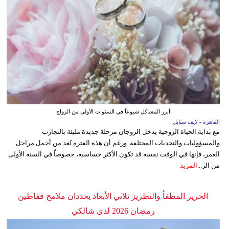
أبرز المشاكل شيوعاً في السنوات الأولى من الزواج
القاهرة - لايف ستايل
مع بداية الحياة الزوجية يدخل الزوجان مرحلة جديدة مليئة بالتجارب
والمسؤوليات والتحديات المختلفة. ورغم أن هذه الفترة تُعد من أجمل مراحل
العمر، فإنها في الوقت نفسه قد تكون الأكثر حساسية، خصوصاً في السنة الأولى
من الز...
المزيد
الحرير المطفأ والتطريز ثلاثي الأبعاد يحددان ملامح قفاطين
رمضان 2026 لدى شالكي