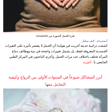
فترة الحمل الصورة من (unsplash)
أمستردام - لايف ستايل
كشفت دراسة حديثة أجريت في هولندا أن الحمل لا يقتصر تأثيره على التغيرات
الجسدية المعروفة فقط، بل يشمل تغييرات واضحة في بنية ووظائف دماغ
المرأة تختلف باختلاف عدد مرات الحمل. وأجرى الباحثون في المركز الطبي
الجامعي بأ...
المزيد
أبرز المشاكل شيوعاً في السنوات الأولى من الزواج وكيفية
التعامل معها