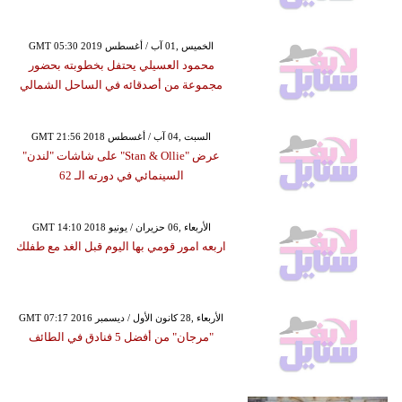
GMT 05:30 2019 الخميس ,01 آب / أغسطس
محمود العسيلي يحتفل بخطوبته بحضور
مجموعة من أصدقائه في الساحل الشمالي
GMT 21:56 2018 السبت ,04 آب / أغسطس
عرض "Stan & Ollie" على شاشات "لندن"
السينمائي في دورته الـ 62
GMT 14:10 2018 الأربعاء ,06 حزيران / يونيو
اربعه امور قومي بها اليوم قبل الغد مع طفلك
GMT 07:17 2016 الأربعاء ,28 كانون الأول / ديسمبر
"مرجان" من أفضل 5 فنادق في الطائف