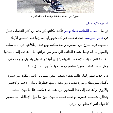
الصورة من حساب هيفاء وهبي على انستغرام
القاهرة - لايف ستايل
تواصل
النجمة اللبنانية هيفاء وهبي
تأكيد مكانتها كواحدة من أكثر النجمات تميزًا
في
عالم الموضة
، حيث تدهشنا في كل ظهور لها بقدرتها على تنسيق الأزياء
بأسلوب فريد يمزج بين العصرية والكلاسيكية. ومع تعدد إطلالاتها في المناسبات
والسهرات، لم تهمل هيفاء الجانب الرياضي من خزانتها، بل أضافت إليه لمساتها
الخاصة التي حوّلت الإطلالات الرياضية إلى أنيقة وكاجوال بامتياز، ونجحت في
جعل هذه القطع العفوية تتناغم مع طابعها الأنثوي المتألق دائمًا.
في أحدث ظهور لها، أطلت هيفاء بطقم أبيض بستايل رياضي مكوّن من سترة
بأكمام متوسطة وتنورة قصيرة وواسعة، زينتها خطوط بألوان الأحمر والأخضر
والأزرق، وأضافت إلى هذا المظهر الرياضي حذاء بكعب عال باللون النبيتي
ونظارة شمسية عصرية، وحقيبة فخمة باللون البيج، ما حول الإطلالة إلى مظهر
كاجوال أنيق لا يخلو من الرقي.