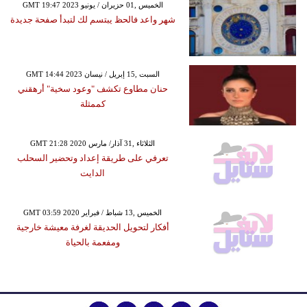
GMT 19:47 2023 الخميس ,01 حزيران / يونيو
شهر واعد فالحظ يبتسم لك لتبدأ صفحة جديدة
GMT 14:44 2023 السبت ,15 إبريل / نيسان
حنان مطاوع تكشف "وعود سخية" أرهقني
كممثلة
GMT 21:28 2020 الثلاثاء ,31 آذار/ مارس
تعرفي على طريقة إعداد وتحضير السحلب
الدايت
GMT 03:59 2020 الخميس ,13 شباط / فبراير
أفكار لتحويل الحديقة لغرفة معيشة خارجية
ومفعمة بالحياة