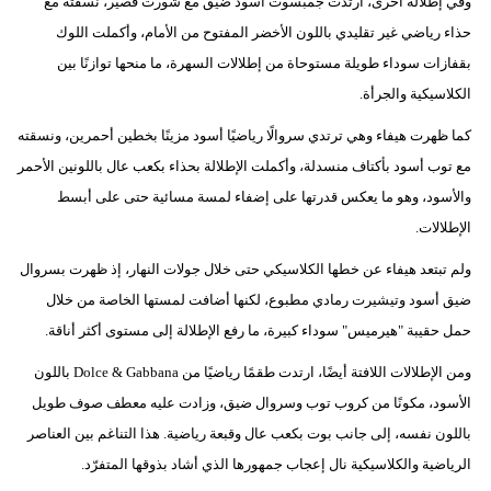
وفي إطلالة أخرى، ارتدت جمبسوت أسود ضيق مع شورت قصير، نسقته مع
حذاء رياضي غير تقليدي باللون الأخضر المفتوح من الأمام، وأكملت اللوك
بقفازات سوداء طويلة مستوحاة من إطلالات السهرة، ما منحها توازنًا بين
الكلاسيكية والجرأة.
كما ظهرت هيفاء وهي ترتدي سروالًا رياضيًا أسود مزينًا بخطين أحمرين، ونسقته
مع توب أسود بأكتاف منسدلة، وأكملت الإطلالة بحذاء بكعب عال باللونين الأحمر
والأسود، وهو ما يعكس قدرتها على إضفاء لمسة مسائية حتى على أبسط
الإطلالات.
ولم تبتعد هيفاء عن خطها الكلاسيكي حتى خلال جولات النهار، إذ ظهرت بسروال
ضيق أسود وتيشيرت رمادي مطبوع، لكنها أضافت لمستها الخاصة من خلال
حمل حقيبة "هيرميس" سوداء كبيرة، ما رفع الإطلالة إلى مستوى أكثر أناقة.
ومن الإطلالات اللافتة أيضًا، ارتدت طقمًا رياضيًا من Dolce & Gabbana باللون
الأسود، مكونًا من كروب توب وسروال ضيق، وزادت عليه معطف صوف طويل
باللون نفسه، إلى جانب بوت بكعب عال وقبعة رياضية. هذا التناغم بين العناصر
الرياضية والكلاسيكية نال إعجاب جمهورها الذي أشاد بذوقها المتفرّد.