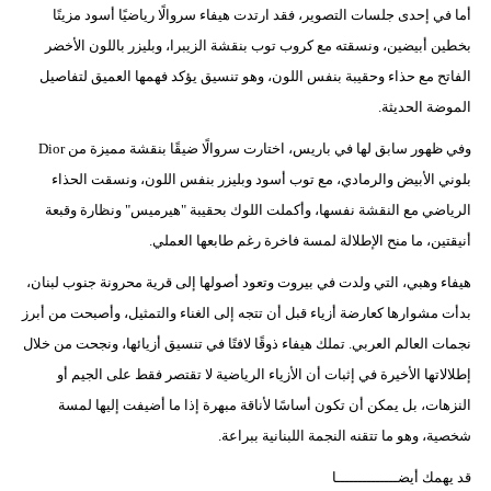
أما في إحدى جلسات التصوير، فقد ارتدت هيفاء سروالًا رياضيًا أسود مزينًا
بخطين أبيضين، ونسقته مع كروب توب بنقشة الزيبرا، وبليزر باللون الأخضر
الفاتح مع حذاء وحقيبة بنفس اللون، وهو تنسيق يؤكد فهمها العميق لتفاصيل
الموضة الحديثة.
وفي ظهور سابق لها في باريس، اختارت سروالًا ضيقًا بنقشة مميزة من Dior
بلوني الأبيض والرمادي، مع توب أسود وبليزر بنفس اللون، ونسقت الحذاء
الرياضي مع النقشة نفسها، وأكملت اللوك بحقيبة "هيرميس" ونظارة وقبعة
أنيقتين، ما منح الإطلالة لمسة فاخرة رغم طابعها العملي.
هيفاء وهبي، التي ولدت في بيروت وتعود أصولها إلى قرية محرونة جنوب لبنان،
بدأت مشوارها كعارضة أزياء قبل أن تتجه إلى الغناء والتمثيل، وأصبحت من أبرز
نجمات العالم العربي. تملك هيفاء ذوقًا لافتًا في تنسيق أزيائها، ونجحت من خلال
إطلالاتها الأخيرة في إثبات أن الأزياء الرياضية لا تقتصر فقط على الجيم أو
النزهات، بل يمكن أن تكون أساسًا لأناقة مبهرة إذا ما أضيفت إليها لمسة
شخصية، وهو ما تتقنه النجمة اللبنانية ببراعة.
قد يهمك أيضــــــــــــــا