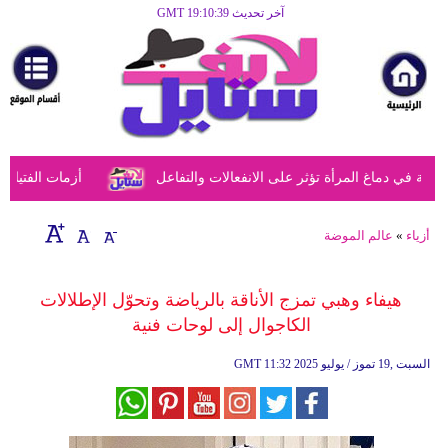
آخر تحديث GMT 19:10:39
الرئيسية
مرأة
أزياء
أزياء
في دماغ المرأة تؤثر على الانفعالات والتفاعل
أزمات الفتيات في
إسلامية
فن
أزياء
»
عالم الموضة
ديكور
هيفاء وهبي تمزج الأناقة بالرياضة وتحوّل الإطلالات
صحة
الكاجوال إلى لوحات فنية
سياحة
11:32 2025 السبت ,19 تموز / يوليو
GMT
وسفر
أبراج