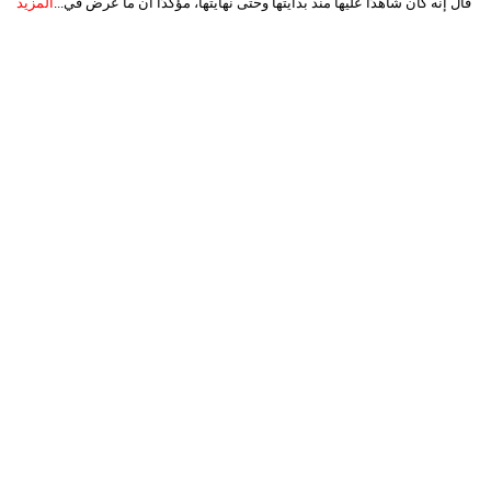
قال إنه كان شاهدًا عليها منذ بدايتها وحتى نهايتها، مؤكدًا أن ما عُرض في...
المزيد