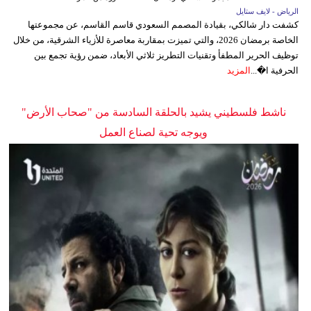
الرياض - لايف ستايل
كشفت دار شالكي، بقيادة المصمم السعودي قاسم القاسم، عن مجموعتها
الخاصة برمضان 2026، والتي تميزت بمقاربة معاصرة للأزياء الشرقية، من خلال
توظيف الحرير المطفأ وتقنيات التطريز ثلاثي الأبعاد، ضمن رؤية تجمع بين
الحرفية ا�...
المزيد
ناشط فلسطيني يشيد بالحلقة السادسة من "صحاب الأرض"
ويوجه تحية لصناع العمل