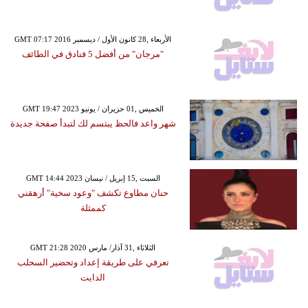
GMT 07:17 2016 الأربعاء ,28 كانون الأول / ديسمبر
"مرجان" من أفضل 5 فنادق في الطائف
GMT 19:47 2023 الخميس ,01 حزيران / يونيو
شهر واعد فالحظ يبتسم لك لتبدأ صفحة جديدة
GMT 14:44 2023 السبت ,15 إبريل / نيسان
حنان مطاوع تكشف "وعود سخية" أرهقني
كممثلة
GMT 21:28 2020 الثلاثاء ,31 آذار/ مارس
تعرفي على طريقة إعداد وتحضير السحلب
الدايت