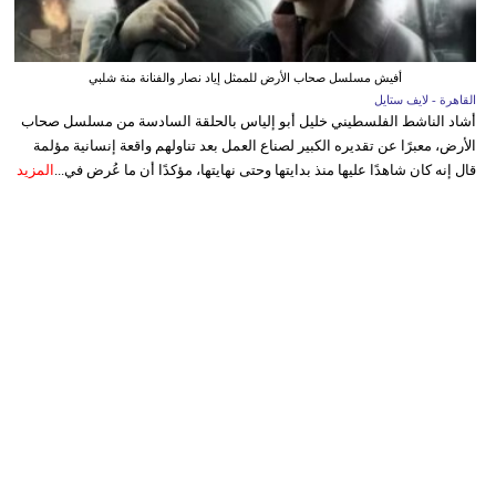
أفيش مسلسل صحاب الأرض للممثل إياد نصار والفنانة منة شلبي
القاهرة - لايف ستايل
أشاد الناشط الفلسطيني خليل أبو إلياس بالحلقة السادسة من مسلسل صحاب
الأرض، معبرًا عن تقديره الكبير لصناع العمل بعد تناولهم واقعة إنسانية مؤلمة
قال إنه كان شاهدًا عليها منذ بدايتها وحتى نهايتها، مؤكدًا أن ما عُرض في...
المزيد