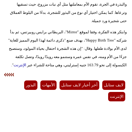
والبذرة في الجرة، تقوم الأم بمعاملتها مثل أي نبات مزروع، حيث تسقيها
وترعاها. كما يمكن اختيار أي نوع من البذور للشجرة، بدءًا من البلوط العملاق
حتى شجيرة ورد جميلة.
وابتكر هذه الفكرة، وفقا لموقع "Mirror"، البريطاني برايس روبيرتس، ثم بدأ
شركته "Happy Birth Tree"، بهدف صنع "ذكرى دائمة لهذا اليوم المميز للغاية"
لدى الأم بولادة طفلها. وقال: "إن هذه الشجرة احتفال بحياة المولود، وستصبح
جزءًا من الأم ومنه، في نفس عمره وستنمو معه رويدًا رويدًا، وتصل تكلفة
الكبسولة إلى نحو 163.79 جنيه إسترليني، وهي متاحة للشراء عبر
الإنترنت
".
لايف ستايل
أخر أخبار لايف ستايل
الأمهات
البذور
الإنترنت