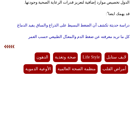
الدول تخصيص موارد إضافية لتعزيز قدرات الرعاية الصحية وجودتها.
قد يهمك ايضا ً:
دراسة حديثة تكشف أن الضغط البسيط على الذراع والساق يفيد الدماغ
كل ما تريد معرفته عن ضغط الدم والمعدّل الطبيعي حسب العمر
لايف ستايل
Life Style
صحة وتغذية
الدهون
أمراض القلب
منظمة الصحة العالمية
الأوعية الدموية