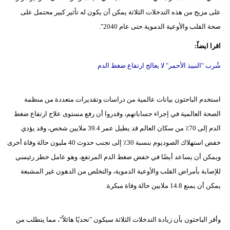
على مزيج من هذه التدخلات الثلاثة يمكن أن يكون له تأثير كبير محتمل على
صحة القلب والأوعية الدموية حتى عام 2040".
اقرا ايضاً:
شُرب "النبيذ الأحمر" لا يعالج ارتفاع ضغط الدم
استخدم الباحثون بيانات عالمية من دراسات وتقديرات متعددة من منظمة
الصحة العالمية في إجراء حساباتهم، وقدروا أن رفع مستوى علاج ارتفاع ضغط
الدم إلى 70٪ من سكان العالم قد يطيل عمر 39.4 ملايين شخص، وقد يؤدي
خفض استهلاك الصوديوم بنسبة 30٪ إلى تجنب حدوث 40 مليون حالة وفاة أخرى
ويمكن أن يساعد أيضًا في خفض ضغط الدم المرتفع، وهو عامل خطر رئيسي
للإصابة بأمراض القلب والأوعية الدموية، والتخلص من الدهون غير المشبعة
يمكن أن يمنع 14.8 ملايين حالة وفاة مبكرة.
وأقر الباحثون بأن زيادة التدخلات الثلاثة سيكون "تحديًا هائلاً"، مما يتطلب من