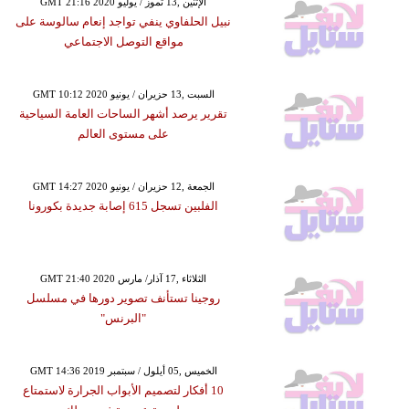
GMT 21:16 2020 الإثنين ,13 تموز / يوليو
نبيل الحلفاوي ينفي تواجد إنعام سالوسة على
مواقع التوصل الاجتماعي
GMT 10:12 2020 السبت ,13 حزيران / يونيو
تقرير يرصد أشهر الساحات العامة السياحية
على مستوى العالم
GMT 14:27 2020 الجمعة ,12 حزيران / يونيو
الفلبين تسجل 615 إصابة جديدة بكورونا
GMT 21:40 2020 الثلاثاء ,17 آذار/ مارس
روجينا تستأنف تصوير دورها في مسلسل
"البرنس"
GMT 14:36 2019 الخميس ,05 أيلول / سبتمبر
10 أفكار لتصميم الأبواب الجرارة لاستمتاع