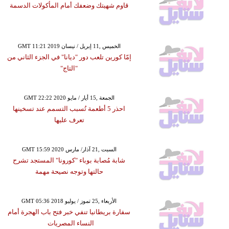
قاوم شهيتك وضعفك أمام المأكولات الدسمة
GMT 11:21 2019 الخميس ,11 إبريل / نيسان
إمّا كورين تلعب دور "ديانا" في الجزء الثاني من
"التاج"
GMT 22:22 2020 الجمعة ,15 أيار / مايو
احذر 5 أطعمة تُسبب التسمم عند تسخينها
تعرف عليها
GMT 15:59 2020 السبت ,21 آذار/ مارس
شابة مُصابة بوباء "كورونا" المستجد تشرح
حالتها وتوجه نصيحة مهمة
GMT 05:36 2018 الأربعاء ,25 تموز / يوليو
سفارة بريطانيا تنفي خبر فتح باب الهجرة أمام
النساء المصريات