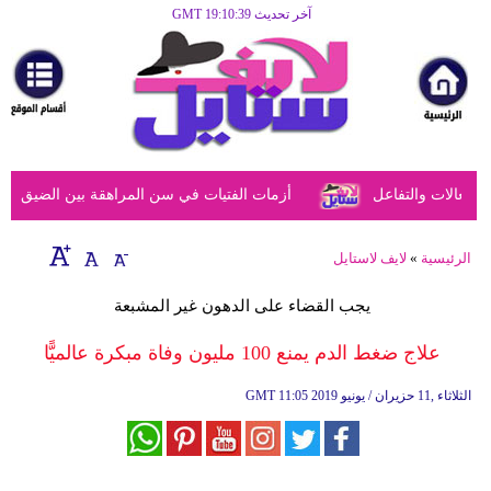
آخر تحديث GMT 19:10:39
الرئيسية
مرأة
أزياء
أزياء
عالات والتفاعل
أزمات الفتيات في سن المراهقة بين الضيق النفس
إسلامية
فن
الرئيسية
»
لايف لاستايل
ديكور
يجب القضاء على الدهون غير المشبعة
صحة
علاج ضغط الدم يمنع 100 مليون وفاة مبكرة عالميًّا
سياحة
11:05 2019 الثلاثاء ,11 حزيران / يونيو
GMT
وسفر
أبراج