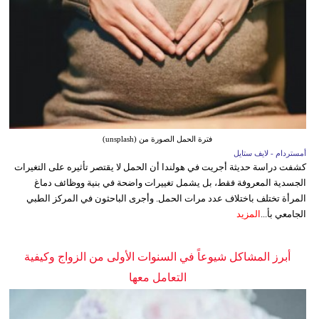
فترة الحمل الصورة من (unsplash)
أمستردام - لايف ستايل
كشفت دراسة حديثة أجريت في هولندا أن الحمل لا يقتصر تأثيره على التغيرات
الجسدية المعروفة فقط، بل يشمل تغييرات واضحة في بنية ووظائف دماغ
المرأة تختلف باختلاف عدد مرات الحمل. وأجرى الباحثون في المركز الطبي
الجامعي بأ...
المزيد
أبرز المشاكل شيوعاً في السنوات الأولى من الزواج وكيفية
التعامل معها