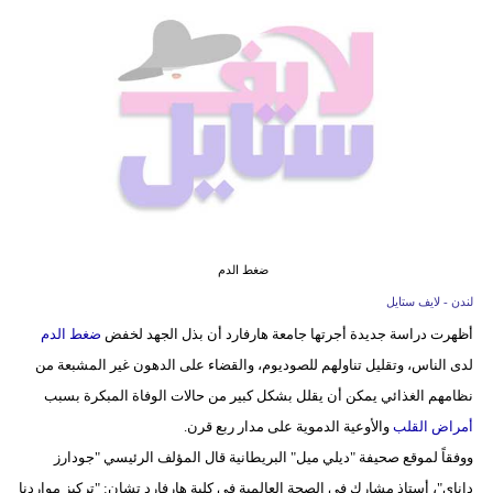
فيديو
مدوَنات
مشاكل
وحلول
ضغط الدم
لندن - لايف ستايل
أظهرت دراسة جديدة أجرتها جامعة هارفارد أن بذل الجهد لخفض
ضغط الدم
لدى الناس، وتقليل تناولهم للصوديوم، والقضاء على الدهون غير المشبعة من
نظامهم الغذائي يمكن أن يقلل بشكل كبير من حالات الوفاة المبكرة بسبب
أمراض القلب
والأوعية الدموية على مدار ربع قرن.
ووفقاً لموقع صحيفة "ديلي ميل" البريطانية قال المؤلف الرئيسي "جودارز
داناي"، أستاذ مشارك في الصحة العالمية في كلية هارفارد تشان: "تركيز مواردنا