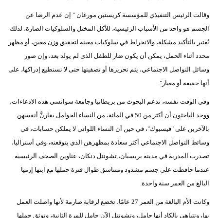
وقالت الرئيس التنفيذي للمؤسسة كريستين مورغان " إن عدم الرضا عن
الجسم هو واحد من الأسباب الرئيسية، للأكل المختل والسلوكيات الضارة، لذلك
يُعتبر بالتأكيد مشكلة، والانخراط في سلوكيات معينة لتحقيق وزن معين، أو مظهر
محدد أثناء الحمل، يمكن أن يكون ضار للطفل الذى لم يولد بعد، وإن صور
وسائل التواصل الاجتماعي، يتم تحريرها أو تصفيتها حتى لا نستطيع إدراكها، على
أنها حقيقة أو معيار".
وفي الوقت نفسه، تدعم البحوث من بريطانيا وجامعة سوانسي هذه الادعاءات،
ووجد الباحثون أن أكثر من 50 في المائة، من النساء الحوامل يقارنَّ أنفسهن
بالآخرين على "فيسبوك"، في حين أن النساء اللواتي لا يملكن حسابات، في
وسائط التواصل الاجتماعي أكثر سعادة بمظهرهن الذي يتوقعنه، وفي أستراليا،
تصدرت المدربة في مدينة بريسبان، تشونتل دنكان، عناوين الصحف الرئيسية
عندما حافظت على جسم مشدود ومتناسق طوال فترة حملها مع ابنها إرميا
البالغ من العمر سنة واحدة.
وكانت الأم البالغة من العمر 27 عامًا، تخضع لرقابة صارمة لأنها واصلت العمل
بها، وتتباهي بالكاد أنها حامل، وتشونتل الآن حامل للمرة الثانية، وتوثق حملها