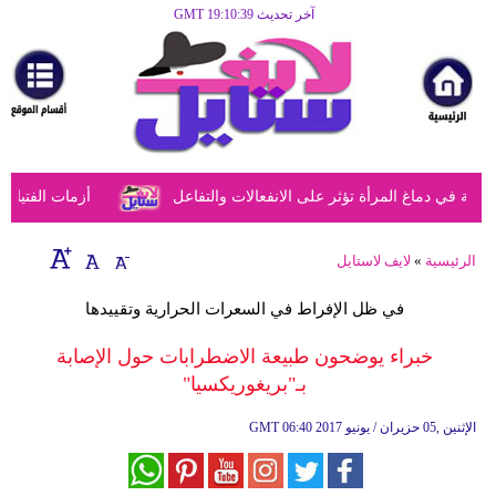
آخر تحديث GMT 19:10:39
الرئيسية
مرأة
أزياء
أزياء
في دماغ المرأة تؤثر على الانفعالات والتفاعل
أزمات الفتيات في
إسلامية
فن
الرئيسية
»
لايف لاستايل
ديكور
في ظل الإفراط في السعرات الحرارية وتقييدها
صحة
خبراء يوضحون طبيعة الاضطرابات حول الإصابة
بـ"بريغوريكسيا"
سياحة
وسفر
06:40 2017 الإثنين ,05 حزيران / يونيو
GMT
أبراج