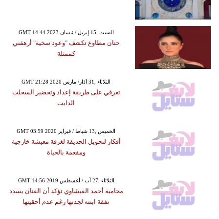
GMT 14:44 2023 السبت ,15 إبريل / نيسان
حنان مطاوع تكشف "وعود سخية" أرهقني
كممثلة
GMT 21:28 2020 الثلاثاء ,31 آذار/ مارس
تعرفي على طريقة إعداد وتحضير السحلب
الدايت
GMT 03:59 2020 الخميس ,13 شباط / فبراير
أفكار لتحويل الحديقة لغرفة معيشة خارجية
ومفعمة بالحياة
GMT 14:56 2019 الثلاثاء ,27 آب / أغسطس
محامية أحمد الفيشاوي تؤكد أن الفنان يسدد
نفقة ابنته لجدتها رغم عدم أحقيتها