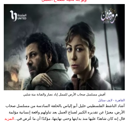
أفيش مسلسل صحاب الأرض للممثل إياد نصار والفنانة منة شلبي
القاهرة - لايف ستايل
أشاد الناشط الفلسطيني خليل أبو إلياس بالحلقة السادسة من مسلسل صحاب
الأرض، معبرًا عن تقديره الكبير لصناع العمل بعد تناولهم واقعة إنسانية مؤلمة
قال إنه كان شاهدًا عليها منذ بدايتها وحتى نهايتها، مؤكدًا أن ما عُرض في...
المزيد