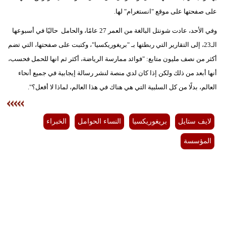
على صفحتها على موقع "انستغرام" لها.
وفي الأحد، عادت شونتل البالغة من العمر 27 عامًا، والحامل حاليًا في أسبوعها
الـ23، إلى التقارير التي ربطتها بـ "بريغوريكسيا"، وكتبت على صفحتها، التي تضم
أكثر من نصف مليون متابع: "فوائد ممارسة الرياضة، أكثر ثم انها للحمل فحسب،
أنها أبعد من ذلك ولكن إذا كان لدي منصة لنشر رسالة إيجابية في جميع أنحاء
العالم، بدلًا من كل السلبية التي هي هناك في هذا العالم، لماذا لا أفعل؟".
لايف ستايل
بريغوريكسيا
النساء الحوامل
الخبراء
المؤسسة