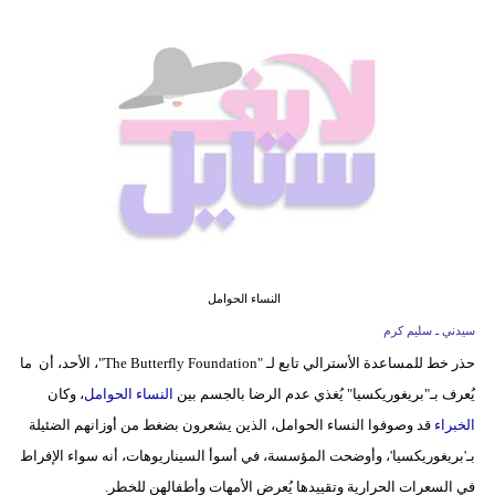
فيديو
مدوَنات
مشاكل
وحلول
النساء الحوامل
سيدني ـ سليم كرم
حذر خط للمساعدة الأسترالي تابع لـ "The Butterfly Foundation"، الأحد، أن ما
يُعرف بـ"بريغوريكسيا" يُغذي عدم الرضا بالجسم بين
النساء الحوامل
، وكان
الخبراء
قد وصوفوا النساء الحوامل، الذين يشعرون بضغط من أوزانهم الضئيلة
بـ'بريغوريكسيا'، وأوضحت المؤسسة، في أسوأ السيناريوهات، أنه سواء الإفراط
في السعرات الحرارية وتقييدها يُعرض الأمهات وأطفالهن للخطر.