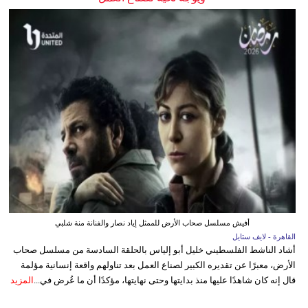
أفيش مسلسل صحاب الأرض للممثل إياد نصار والفنانة منة شلبي
القاهرة - لايف ستايل
أشاد الناشط الفلسطيني خليل أبو إلياس بالحلقة السادسة من مسلسل صحاب
الأرض، معبرًا عن تقديره الكبير لصناع العمل بعد تناولهم واقعة إنسانية مؤلمة
قال إنه كان شاهدًا عليها منذ بدايتها وحتى نهايتها، مؤكدًا أن ما عُرض في...
المزيد