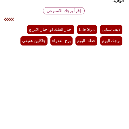
الوقاية.
إقرأ برجك الاسبوعي
لايف ستايل
Life Style
اخبار الفلك او اخبار الابراج
برجك اليوم
حظك اليوم
برج العذراء
جاكلين عقيقي