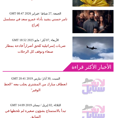
GMT 08:47 2026 الجمعة ,27 شباط / فبراير
تامر حسني يشيد بأداء عمرو سعد في مسلسل
إفراج
GMT 18:52 2025 الأربعاء ,07 أيار / مايو
ضربات إسرائيلية تُلحق أضراراً فادحة بمطار
صنعاء وتوقف كل الرحلات
الأخبار الأكثر قراءة
GMT 20:41 2019 السبت ,30 آذار/ مارس
انعطاف مبارك من المشتري يجلب معه "الحظ
الوفير"
GMT 14:09 2019 الثلاثاء ,02 إبريل / نيسان
تبدأ بالاستمتاع بشؤون صغيرة لم تلحظها في
السابق