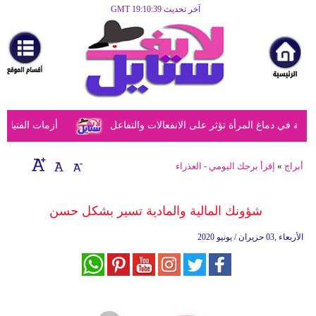
آخر تحديث GMT 19:10:39
الرئيسية
مرأة
أزياء
أزياء
في دماغ المرأة تؤثر على الانفعالات والتفاعل
أزمات الفتيات في
إسلامية
فن
أبراج
»
إقرأ برجك اليومي - العذراء
ديكور
شؤونك المالية والمادية تسير بشكل حسن
صحة
الأربعاء ,03 حزيران / يونيو 2020
سياحة
وسفر
أبراج