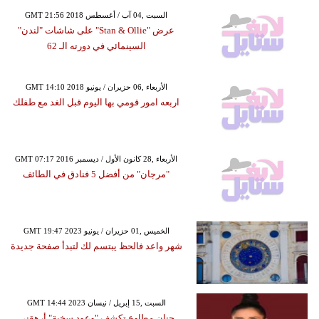
GMT 21:56 2018 السبت ,04 آب / أغسطس
عرض "Stan & Ollie" على شاشات "لندن"
السينمائي في دورته الـ 62
GMT 14:10 2018 الأربعاء ,06 حزيران / يونيو
اربعه امور قومي بها اليوم قبل الغد مع طفلك
GMT 07:17 2016 الأربعاء ,28 كانون الأول / ديسمبر
"مرجان" من أفضل 5 فنادق في الطائف
GMT 19:47 2023 الخميس ,01 حزيران / يونيو
شهر واعد فالحظ يبتسم لك لتبدأ صفحة جديدة
GMT 14:44 2023 السبت ,15 إبريل / نيسان
حنان مطاوع تكشف "وعود سخية" أرهقني