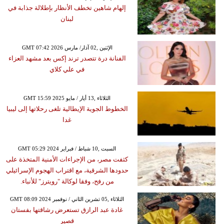
إلهام شاهين تخطف الأنظار بإطلالة جذابة في
لبنان
GMT 07:42 2026 الإثنين ,02 آذار/ مارس
الفنانة درة تتصدر ترند إكس بعد مشهد العزاء
في علي كلاي
GMT 15:59 2025 الثلاثاء ,13 أيار / مايو
الخطوط الجوية الإيطالية تلغى رحلاتها إلى ليبيا
غدا
GMT 05:29 2024 السبت ,10 شباط / فبراير
كثفت مصر، من الإجراءات الأمنية المتخذة على
حدودها الشرقية، مع اقتراب الهجوم الإسرائيلي
من رفح، وفقا لوكالة "رويترز" للأنباء.
GMT 08:09 2024 الثلاثاء ,05 تشرين الثاني / نوفمبر
غادة عبد الرازق تستعرض رشاقتها بفستان
قصير