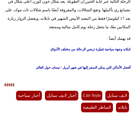
الرحلة التالية عبر غابة الخيزران الطويلة. يعد شلال خون كورن أعلى شلال في
تشيانغ ري بأكملها. وتقع الشلالات، والمعروفة أيضًا باسم شلالات تات موك، على
بعد 17 كيلومترًا فقط من المعبد الأبيض الشهير في تايلاند، ويفضل الزوار زيارة
المكانين معًا، ما يجعل رحلة يوم كامل مثالية وممتعة.
قد يهمك أيضأ :
تايلاند وجهة سياحية مُميّزة ترضي الرحالة من مختلف الأذواق
أفضل الأماكن التي يمكن السفر إليها في شهر أبريل / نيسان حول العالم
لايف ستايل
Life Style
أخبار لايف ستايل
أخبار سياحية
تايلاند
المناظر الطبيعية