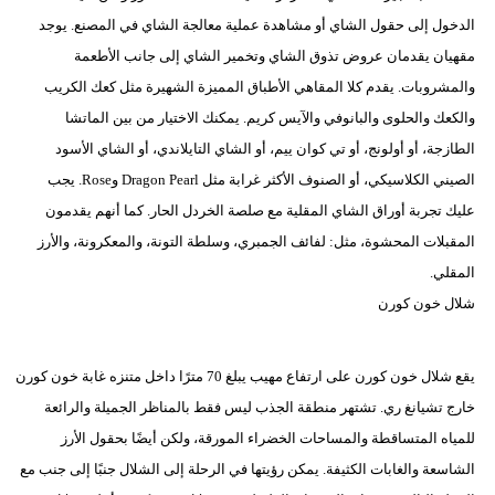
الدخول إلى حقول الشاي أو مشاهدة عملية معالجة الشاي في المصنع. يوجد
مقهيان يقدمان عروض تذوق الشاي وتخمير الشاي إلى جانب الأطعمة
والمشروبات. يقدم كلا المقاهي الأطباق المميزة الشهيرة مثل كعك الكريب
والكعك والحلوى والبانوفي والآيس كريم. يمكنك الاختيار من بين الماتشا
الطازجة، أو أولونج، أو تي كوان ييم، أو الشاي التايلاندي، أو الشاي الأسود
الصيني الكلاسيكي، أو الصنوف الأكثر غرابة مثل Dragon Pearl وRose. يجب
عليك تجربة أوراق الشاي المقلية مع صلصة الخردل الحار. كما أنهم يقدمون
المقبلات المحشوة، مثل: لفائف الجمبري، وسلطة التونة، والمعكرونة، والأرز
المقلي.
شلال خون كورن
يقع شلال خون كورن على ارتفاع مهيب يبلغ 70 مترًا داخل متنزه غابة خون كورن
خارج تشيانغ ري. تشتهر منطقة الجذب ليس فقط بالمناظر الجميلة والرائعة
للمياه المتساقطة والمساحات الخضراء المورقة، ولكن أيضًا بحقول الأرز
الشاسعة والغابات الكثيفة. يمكن رؤيتها في الرحلة إلى الشلال جنبًا إلى جنب مع