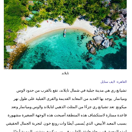
فيديو
مدوَنات
مشاكل
وحلول
تايلاند
القاهرة- لايف ستايل
تشيانغ ري هي مدينة جبلية في شمال تايلاند، تقع بالقرب من حدود لاوس
وميانمار. يوجد بها العديد من المعابد القديمة والقرى القبلية على طول نهر
ميكونغ. تعد تشيانغ ري جزءًا من المثلث الذهبي لتايلاند ولاوس وميانمار وتعد
قاعدة ممتازة لاستكشاف هذه المنطقة.أصبحت هذه الوجهة الصغيرة مشهورة
بسبب المعبد الأبيض، الذي يُسمى أيضًا وات رونغ خون. لتجربة الجمال الحقيقي
لهذه الوجهة، قم برحلة هادئة بالقارب في نهر ميكونغ. وتشتهر المدينة أيضًا