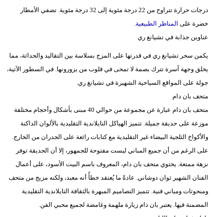
درجات حرارة تتراوح من 22 درجة مئوية إلى 32 درجة مئوية. تضفي الأمطار
خضرة على
المناظر الطبيعية
.
عناوين جذابة في تشيانغ ري
يكمن سحر تشيانغ ري في قدرتها على المزج بسلاسة بين التقاليد والحداثة، مما
يخلق وجهة آسرة تترك بصمة لا تمحى في قلوب من يزورونها. في السطور الآتية،
جولة على المواقع السياحية الشهيرة في تشيانغ ري.
متحف بان دام
متحف بان دام عبارة عن مجموعة من حوالي 40 مبنى بأشكال وأحجام مختلفة
موزعة على حديقة جميلة. تتميز الهياكل التايلاندية التقليدية بالألوان الداكنة
والأكواخ الثلجية البيضاء غير التقليدية مع كتابات رائعة على الجدران من الخارج.
على الرغم من أن جميع المباني ليست مفتوحة للجمهور، إلا أن الحديقة توفر
نزهة ممتعة. يحتوي متحف بان دام، المعروف باسم البيت الأسود، على أعمال
الفنان الشهير ثوان دوشاني. عادةً ما يُعتقد خطأً أنه معبد، ولكنه مزيج من متحف
ومنحوتات ومباني فنية. تتميز التصاميم المبهرة بالثقافة التايلاندية التقليدية
المضمنة فيها. يعتبر بان دام زيارة ملهمة وغامضة لجميع محبي الفن.