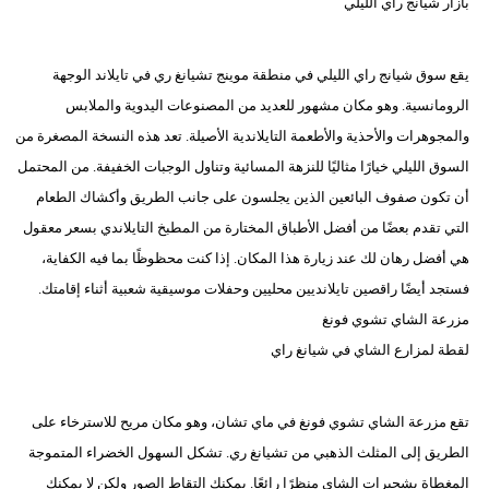
بازار شيانج راي الليلي
يقع سوق شيانج راي الليلي في منطقة موينج تشيانغ ري في تايلاند الوجهة
الرومانسية. وهو مكان مشهور للعديد من المصنوعات اليدوية والملابس
والمجوهرات والأحذية والأطعمة التايلاندية الأصيلة. تعد هذه النسخة المصغرة من
السوق الليلي خيارًا مثاليًا للنزهة المسائية وتناول الوجبات الخفيفة. من المحتمل
أن تكون صفوف البائعين الذين يجلسون على جانب الطريق وأكشاك الطعام
التي تقدم بعضًا من أفضل الأطباق المختارة من المطبخ التايلاندي بسعر معقول
هي أفضل رهان لك عند زيارة هذا المكان. إذا كنت محظوظًا بما فيه الكفاية،
فستجد أيضًا راقصين تايلانديين محليين وحفلات موسيقية شعبية أثناء إقامتك.
مزرعة الشاي تشوي فونغ
لقطة لمزارع الشاي في شيانغ راي
تقع مزرعة الشاي تشوي فونغ في ماي تشان، وهو مكان مريح للاسترخاء على
الطريق إلى المثلث الذهبي من تشيانغ ري. تشكل السهول الخضراء المتموجة
المغطاة بشجيرات الشاي منظرًا رائعًا. يمكنك التقاط الصور ولكن لا يمكنك