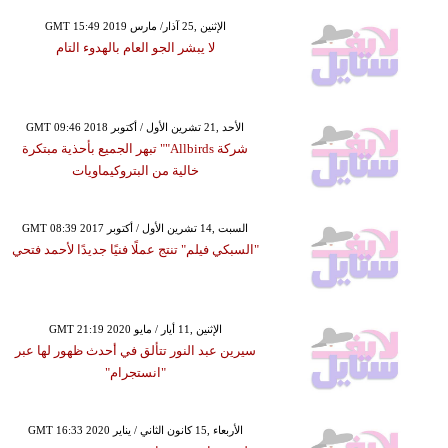
GMT 15:49 2019 الإثنين ,25 آذار/ مارس
لا يبشر الجو العام بالهدوء التام
GMT 09:46 2018 الأحد ,21 تشرين الأول / أكتوبر
شركة Allbirds"" تبهر الجميع بأحذية مبتكرة
خالية من البتروكيماويات
GMT 08:39 2017 السبت ,14 تشرين الأول / أكتوبر
"السبكي فيلم" تنتج عملًا فنيًا جديدًا لأحمد فتحي
GMT 21:19 2020 الإثنين ,11 أيار / مايو
سيرين عبد النور تتألق في أحدث ظهور لها عبر
"انستجرام"
GMT 16:33 2020 الأربعاء ,15 كانون الثاني / يناير