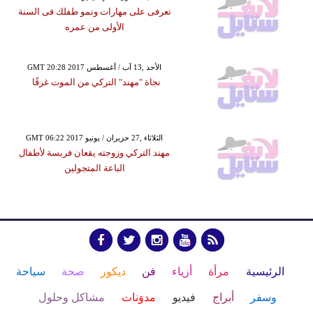
تعرفى على مهارات ونمو طفلك فى السنة
الأولى من عمره
GMT 20:28 2017 الأحد ,13 آب / أغسطس
نجاة "مهند" التركي من الموت غرقًا
GMT 06:22 2017 الثلاثاء ,27 حزيران / يونيو
مهند التركي وزوجته يقعان فريسة لأطفال
الباعة المتجولين
الرئيسية
مرأة
أزياء
فن
ديكور
صحة
سياحة
وسفر
أبراج
فيديو
مدوَنات
مشاكل وحلول