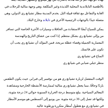
بالأطعمة التايلاندية المحلية اللذيذة وغير المكلفة. وهي وجهة مثالية للرحلات في
الغابة والتفاعل مع ثقافة قبيلة التل. يخدم المدينة مطار تشيانغ ري الدولي، وهي
متصلة جيدًا بالوجهات الرئيسية الأخرى في
تايلاند
وخارج البلاد.
يمكن للسياح أيضًا الاستفادة من الحافلات وسيارات الأجرة الخاصة التي تسافر
من وإلى تشيانغ ري بشكل منتظم. إذا كنت من عشاق التاريخ والهندسة
المعمارية الجميلة وقضاء عطلة مريحة، فمن المؤكد أن تشيانغ ري يجب أن
تكون على قائمتك.
المناخ في تشيانغ ري
منظر جبلي ضبابي في شيانغ ري
الوقت المفضل لزيارة تشيانغ ري هو من نوفمبر إلى فبراير، حيث يكون الطقس
باردًا وجافًا، مما يجعل تشيانغ ري مثالية لممارسة الأنشطة الخارجية ومشاهدة
المعالم السياحية. يبلغ متوسط درجة الحرارة السنوية حوالي 24 درجة مئوية،
ولكنها قد تصل إلى 36 درجة مئوية. من يونيو إلى أغسطس هو موسم الأمطار
في تشيانغ ري مع هطول أمطار متكررة ورطوبة عالية.