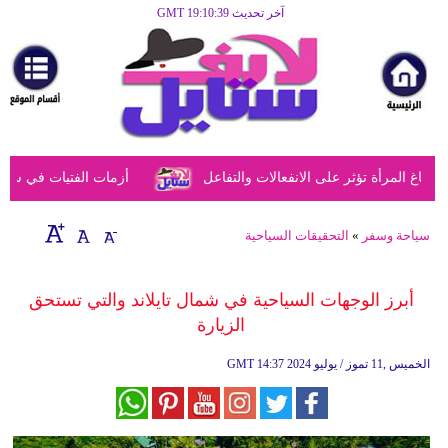
آخر تحديث GMT 19:10:39
الرئيسية
مرأة
أزياء
أزياء
المرأة تؤثر على الانفعالات والتفاعل
أزمات الفتيات في سن الم
إسلامية
فن
سياحة وسفر
»
التحقيقات السياحية
ديكور
أبرز الوجهات السياحية في شمال تايلاند والتي تستحق
صحة
الزيارة
سياحة
14:37 2024 الخميس ,11 تموز / يوليو
GMT
وسفر
أبراج