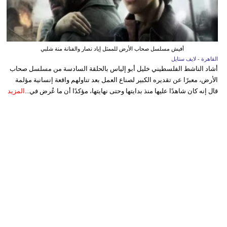
أفيش مسلسل صحاب الأرض للممثل إياد نصار والفنانة منة شلبي
القاهرة - لايف ستايل
أشاد الناشط الفلسطيني خليل أبو إلياس بالحلقة السادسة من مسلسل صحاب
الأرض، معبرًا عن تقديره الكبير لصناع العمل بعد تناولهم واقعة إنسانية مؤلمة
قال إنه كان شاهدًا عليها منذ بدايتها وحتى نهايتها، مؤكدًا أن ما عُرض في...
المزيد