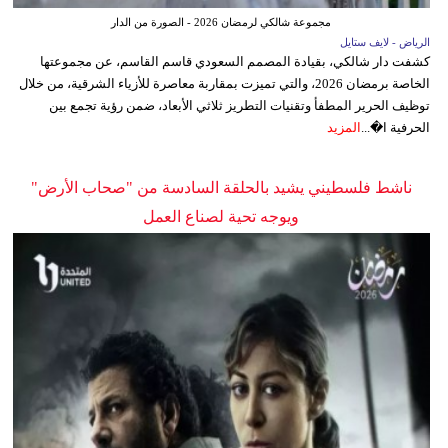
مجموعة شالكي لرمضان 2026 - الصورة من الدار
الرياض - لايف ستايل
كشفت دار شالكي، بقيادة المصمم السعودي قاسم القاسم، عن مجموعتها
الخاصة برمضان 2026، والتي تميزت بمقاربة معاصرة للأزياء الشرقية، من خلال
توظيف الحرير المطفأ وتقنيات التطريز ثلاثي الأبعاد، ضمن رؤية تجمع بين
الحرفية ا�...
المزيد
ناشط فلسطيني يشيد بالحلقة السادسة من "صحاب الأرض"
ويوجه تحية لصناع العمل