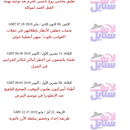
تعليق محامي زوج نانسي عجرم بعد توجيه تهمة
القتل العمد لموكله
GMT 07:28 2020 الإثنين ,06 كانون الثاني / يناير
نجمات خطفن الأنظار بإطلالتهن في حفلات
"الغولدن غلوب" منهن أنجيلينا جولي
GMT 06:58 2019 الثلاثاء ,15 تشرين الأول / أكتوبر
علماء يكشفون عن أخطر أماكن لتكاثر الجراثيم
في المنزل
GMT 08:05 2019 الثلاثاء ,08 تشرين الأول / أكتوبر
أطباء أميركيون يعلنون التوقيت الصحيح للتلقيح
ضد الإنفلونزا في موسم المرض
GMT 22:37 2019 الأربعاء ,22 أيار / مايو
طريقة إعداد وتحضير سلطة الأرز بالتونة