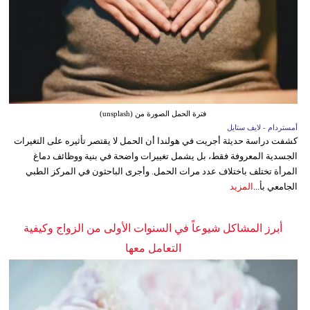
فترة الحمل الصورة من (unsplash)
أمستردام - لايف ستايل
كشفت دراسة حديثة أجريت في هولندا أن الحمل لا يقتصر تأثيره على التغيرات
الجسدية المعروفة فقط، بل يشمل تغييرات واضحة في بنية ووظائف دماغ
المرأة تختلف باختلاف عدد مرات الحمل. وأجرى الباحثون في المركز الطبي
الجامعي بأ...
المزيد
أبرز المشاكل شيوعاً في السنوات الأولى من الزواج وكيفية
التعامل معها