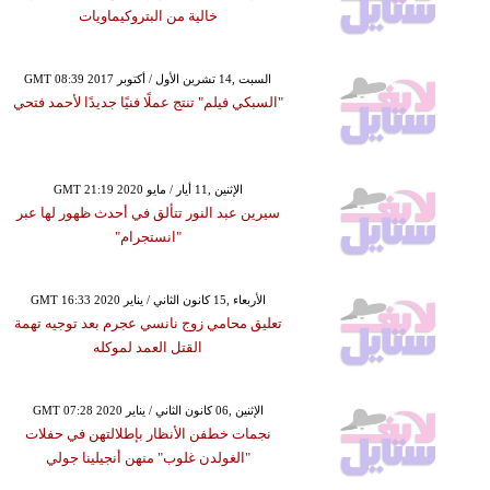
خالية من البتروكيماويات
GMT 08:39 2017 السبت ,14 تشرين الأول / أكتوبر
"السبكي فيلم" تنتج عملًا فنيًا جديدًا لأحمد فتحي
GMT 21:19 2020 الإثنين ,11 أيار / مايو
سيرين عبد النور تتألق في أحدث ظهور لها عبر
"انستجرام"
GMT 16:33 2020 الأربعاء ,15 كانون الثاني / يناير
تعليق محامي زوج نانسي عجرم بعد توجيه تهمة
القتل العمد لموكله
GMT 07:28 2020 الإثنين ,06 كانون الثاني / يناير
نجمات خطفن الأنظار بإطلالتهن في حفلات
"الغولدن غلوب" منهن أنجيلينا جولي