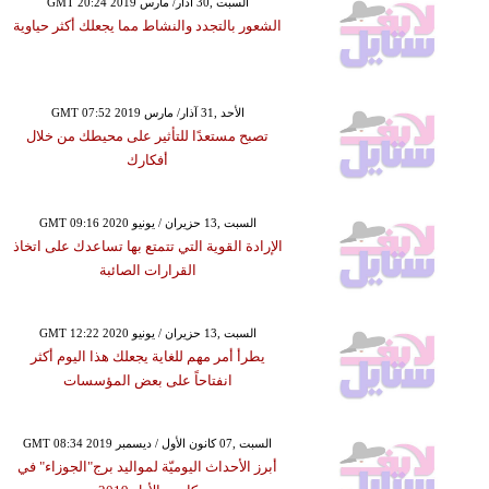
GMT 20:24 2019 السبت ,30 آذار/ مارس
الشعور بالتجدد والنشاط مما يجعلك أكثر حياوية
GMT 07:52 2019 الأحد ,31 آذار/ مارس
تصبح مستعدًا للتأثير على محيطك من خلال
أفكارك
GMT 09:16 2020 السبت ,13 حزيران / يونيو
الإرادة القوية التي تتمتع بها تساعدك على اتخاذ
القرارات الصائبة
GMT 12:22 2020 السبت ,13 حزيران / يونيو
يطرأ أمر مهم للغاية يجعلك هذا اليوم أكثر
انفتاحاً على بعض المؤسسات
GMT 08:34 2019 السبت ,07 كانون الأول / ديسمبر
أبرز الأحداث اليوميّة لمواليد برج"الجوزاء" في