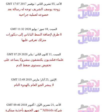
GMT 17:07 2017 الأحد ,05 تشرين الثاني / نوفمبر
زوجة يوسف الشريف توجه له رسالة بعد
خضوعه لعملية جراحية
GMT 11:32 2020 السبت ,18 تموز / يوليو
8 طرق لإضافة النمط الياباني إلى ديكورات
منزلك تعرفي عليها
GMT 07:29 2020 السبت ,11 كانون الثاني / يناير
علماء فنلنديون يكتشفون مشروبًا يساعد على
تخفيض مستوى ضغط الدم
GMT 15:49 2019 الإثنين ,25 آذار/ مارس
لا يبشر الجو العام بالهدوء التام
GMT 09:46 2018 الأحد ,21 تشرين الأول / أكتوبر
شركة Allbirds"" تبهر الجميع بأحذية مبتكرة