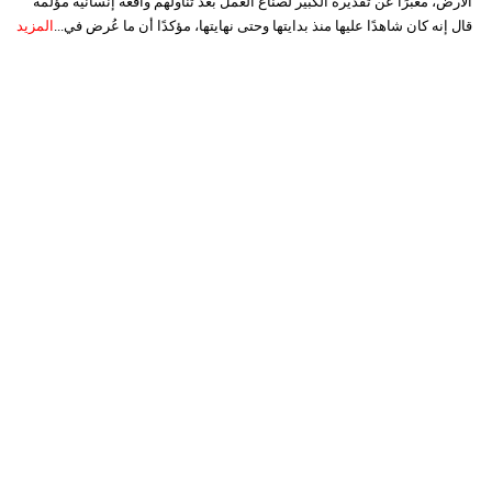
الأرض، معبرًا عن تقديره الكبير لصناع العمل بعد تناولهم واقعة إنسانية مؤلمة
قال إنه كان شاهدًا عليها منذ بدايتها وحتى نهايتها، مؤكدًا أن ما عُرض في...
المزيد