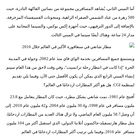
أما المبني الثاني، يُشاهد المسافرين مجموعة من بساتين الفاكهة النادرة، حيث
500 زهرة من عباد الشمس الصفراء الزاهية، ومنحوتات الفسيفساء المزخرفة،
بالإضافة إلى الدور الترفيهي، حيث أجهزة إكس بوكس، والسينما المجانية على
مدار 24 ساعة. وهناك أيضًا سينما في المبني الثالث.
ويستمتع جميع المسافرين بخدمة الواي فاي منذ عام 2002، وجولة في المدينة
الحرة "إذا كانت في انتظار رحلة ترانسيت"، وفي وقت لاحق من هذا العام سيتم
إنشاء المبني الرابع الذي يمكن أن يكون الأفضل حتى الآن، وفيما يلي تقديم
لمنظمة CGI: هل هو أكثر المطارات ازدحامًا في العالم؟.
اُفتتح عام 1981، نمت شانغي بشكل مطرد، حيث كان المطار يتعامل مع 23.8
مليون مسافر في عام 1998، و30.4 مليون عام 2004، و42 مليون عام 2010، إلى
أن وصل58.7 مليون العام الماضي، ولا تزال هناك العديد من المطارات ازدحامًا،
مثل مطار هارتسفيلد-جاكسون أتلانتا الدولي، الذي استقبل أكثر من 104 مليون
مسافر عام 2016.،وفيما يلي ترتيب أكثر المطارات ازدحامًا في العالم.