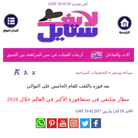
آخر تحديث GMT 19:10:39
الرئيسية
مرأة
أزياء
أزياء
الات والتفاعل
أزمات الفتيات في سن المراهقة بين الضيق النفسي
إسلامية
فن
سياحة وسفر
»
التحقيقات السياحية
ديكور
بعد فوزه باللقب للعام الخامس على التوالي
صحة
مطار شانغي في سنغافورة الأكبر في العالم خلال 2016
سياحة
10:42 2017 الأحد ,19 آذار/ مارس
GMT
وسفر
أبراج