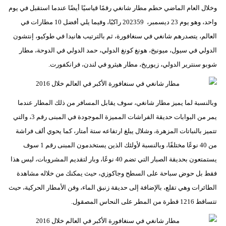
وخلال العام الماضي حطم مطار شانغي رقمًا قياسيًا أيضًا عندما استقبل في يوم
واحد، وهو يوم 23 ديسمبر، 202359 راكبًا، وفيما يلي أفضل 10 مطارات في
العالم، يتصدرهم شانغي في سنغافورة، ثم بالترتيب هانيدا في طوكيو، إنتشون
الدولي في سيول، ميونيخ، هونغ كونغ الدولي، حمد الدولي في الدوحة، مطار
شوبو سنترير الدولي، زيوريخ، مطار هيثرو في لندن، فرانكفورت.
وبالنسبة لما يميز مطار شانغي، سوف يقابل المسافر من ذلك المطار عندما
يمر من البوابات حديقة الفراشات المميزة الموجودة في المبنى رقم 3، والتي
تتميز بالنباتات المزهرة، وشلال يبلغ ارتفاعه ستة أمتار، كما يحوي ألف فراشة
من 40 نوعًا مختلفًا، وبالنسبة لأولئك الذين يستخدمون المبنى رقم 1 سوف
يستمتعون بحديقة الصبار التي تضم 40 نوعًا، وبار لتقديم المشروبات، ليس هذا
فقط بل حوض سباحة على السطح وجاكوزي، حيث يمكنك من خلاله مشاهدة
الطائرات وهي تقلع، بالإضافة إلى حديقة زنبق الماء، وفن الأمطار الحركية، حيث
تتساقط 1216 قطرة من المطر على النحاس المصقول.