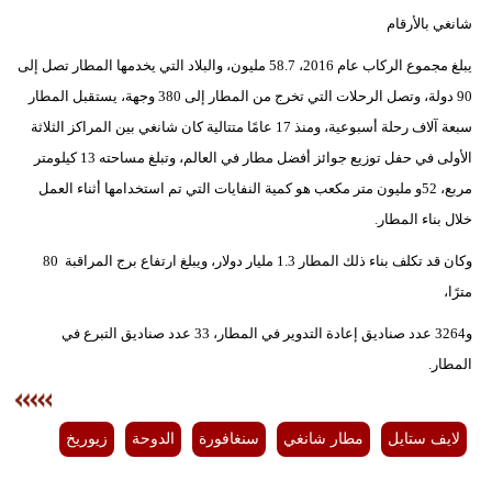
شانغي بالأرقام
يبلغ مجموع الركاب عام 2016، 58.7 مليون، والبلاد التي يخدمها المطار تصل إلى
90 دولة، وتصل الرحلات التي تخرج من المطار إلى 380 وجهة، يستقبل المطار
سبعة آلاف رحلة أسبوعية، ومنذ 17 عامًا متتالية كان شانغي بين المراكز الثلاثة
الأولى في حفل توزيع جوائز أفضل مطار في العالم، وتبلغ مساحته 13 كيلومتر
مربع، 52و مليون متر مكعب هو كمية النفايات التي تم استخدامها أثناء العمل
خلال بناء المطار.
وكان قد تكلف بناء ذلك المطار 1.3 مليار دولار، ويبلغ ارتفاع برج المراقبة 80
مترًا،
و3264 عدد صناديق إعادة التدوير في المطار، 33 عدد صناديق التبرع في
المطار.
لايف ستايل
مطار شانغي
سنغافورة
الدوحة
زيوريخ