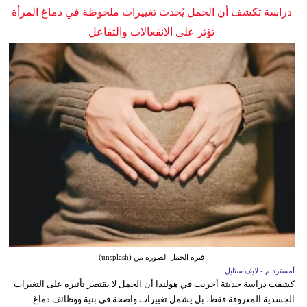
دراسة تكشف أن الحمل يُحدث تغييرات ملحوظة في دماغ المرأة
تؤثر على الانفعالات والتفاعل
فترة الحمل الصورة من (unsplash)
أمستردام - لايف ستايل
كشفت دراسة حديثة أجريت في هولندا أن الحمل لا يقتصر تأثيره على التغيرات
الجسدية المعروفة فقط، بل يشمل تغييرات واضحة في بنية ووظائف دماغ