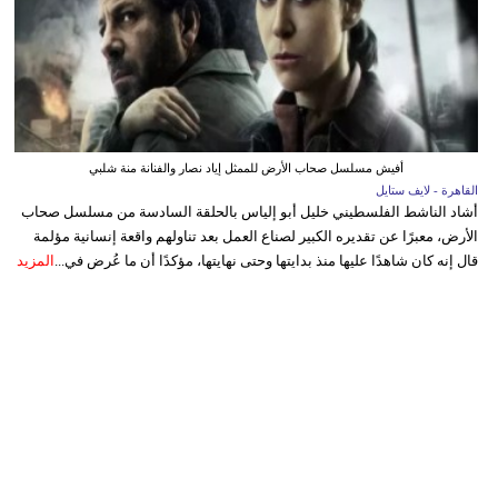
أفيش مسلسل صحاب الأرض للممثل إياد نصار والفنانة منة شلبي
القاهرة - لايف ستايل
أشاد الناشط الفلسطيني خليل أبو إلياس بالحلقة السادسة من مسلسل صحاب
الأرض، معبرًا عن تقديره الكبير لصناع العمل بعد تناولهم واقعة إنسانية مؤلمة
قال إنه كان شاهدًا عليها منذ بدايتها وحتى نهايتها، مؤكدًا أن ما عُرض في...
المزيد