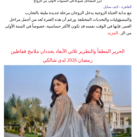
أبرز المشاكل شيوعاً في السنوات الأولى من الزواج
القاهرة - لايف ستايل
مع بداية الحياة الزوجية يدخل الزوجان مرحلة جديدة مليئة بالتجارب
والمسؤوليات والتحديات المختلفة. ورغم أن هذه الفترة تُعد من أجمل مراحل
العمر، فإنها في الوقت نفسه قد تكون الأكثر حساسية، خصوصاً في السنة الأولى
من الز...
المزيد
الحرير المطفأ والتطريز ثلاثي الأبعاد يحددان ملامح قفاطين
رمضان 2026 لدى شالكي