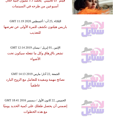
فيلم "أنا لحبيبي" يحصد 5.5 مليون جنيه خلال
أسبوعين من طرحه في السينمات
GMT 11:19 2020 الثلاثاء ,25 آب / أغسطس
باريس هيلتون تكشف للمرة الأولى عن تعرضها
للتعذيب
GMT 12:14 2019 الإثنين ,01 إبريل / نيسان
تشعر بالإرهاق وكل ما تفعله سيكون تحت
الأضواء
GMT 14:13 2019 الجمعة ,22 آذار/ مارس
نصائح مهمة ومفيدة للتعامل مع الزوج البارد
عاطفياً
GMT 18:41 2016 الخميس ,22 كانون الأول / ديسمبر
إضمني أن يحصل طفلكِ على كمية الحديد يوميًا
مع هذه الخطوات