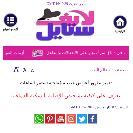
آخر تحديث GMT 19:10:39
الرئيسية
مرأة
أزياء
أزياء
في دماغ المرأة تؤثر على الانفعالات والتفاعل
أزمات الفتيات في
إسلامية
فن
صحة
»
جديد عالم الطب
ديكور
تتميز بظهور أعراض عصبية مُفاجئة تستمر لساعات
صحة
تعرف على كيفية تشخيص الإصابة بالسكتة الدماغية
سياحة
11:52 2019 السبت ,02 آذار/ مارس
GMT
وسفر
أبراج