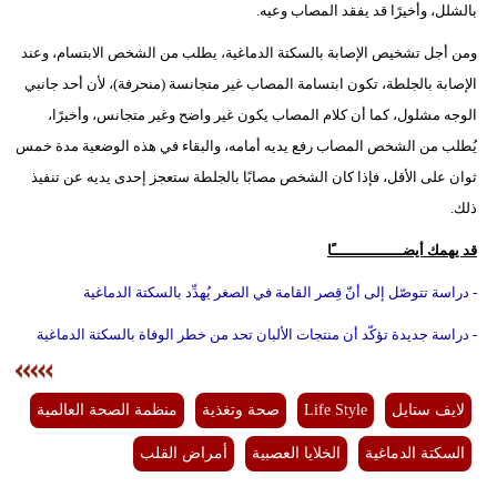
بالشلل، وأخيرًا قد يفقد المصاب وعيه.
ومن أجل تشخيص الإصابة بالسكتة الدماغية، يطلب من الشخص الابتسام، وعند
الإصابة بالجلطة، تكون ابتسامة المصاب غير متجانسة (منحرفة)، لأن أحد جانبي
الوجه مشلول، كما أن كلام المصاب يكون غير واضح وغير متجانس، وأخيرًا،
يُطلب من الشخص المصاب رفع يديه أمامه، والبقاء في هذه الوضعية مدة خمس
ثوان على الأقل، فإذا كان الشخص مصابًا بالجلطة ستعجز إحدى يديه عن تنفيذ
ذلك.
قد يهمك أيضــــــــــــــــًا
- دراسة تتوصّل إلى أنّ قِصر القامة في الصغر يُهدِّد بالسكتة الدماغية
- دراسة جديدة تؤكّد أن منتجات الألبان تحد من خطر الوفاة بالسكتة الدماغية
لايف ستايل
Life Style
صحة وتغذية
منظمة الصحة العالمية
السكتة الدماغية
الخلايا العصبية
أمراض القلب