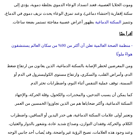
وموت الخلايا العصبية، فعند انسداد الوعاء الدموي بجلطة دموية، يؤدي إلى
سكتة إقفارية (احتشاء دماغي)، وعند تمزق الوعاء يحدث نزيف دموي في الدماغ،
وتتميز
السكتة الدماغية
بظهور أعراض عصبية مفاجئة تستمر بضعة ساعات.
أقرأ يضًا
- منظمة الصحة العالمية تعلن أن أكثر من 90% من سكان العالم يستنشقون
هواءً ملوثًا
ومن المعرضين لخطر الإصابة بالسكتة الدماغية، الذين يعانون من ارتفاع ضغط
الدم، وأمراض القلب، والسكري، وارتفاع مستوى الكوليسترول في الدم أو
السمنة، توقف عملية التنفس أثناء النوم، واضطرابات تخثر الدم.
كما يمكن أن يسبب التدخين، والمخدرات، والكحول، وقلة الحركة، والإجهاد
السكتة الدماغية، وأكثر ضحاياها هم من الذين تجاوزوا الخمسين من العمر.
وتعتبر أولى علامات السكتة الدماغية، هي خدر اليدين أو الساقين، واضطراب
الكلام، والحركة، وفقدان التوازن، وصداع شديد عادة، وشعور بالدوار والغثيان،
وعند وجود هذه العلامات، تصبح الرؤية غير واضحة، وقد يُصاب أحد جانبي الوجه