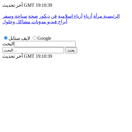
آخر تحديث GMT 19:10:39
الرئيسية
مرأة
أزياء
أزياء إسلامية
فن
ديكور
صحة
سياحة وسفر
أبراج
فيديو
مدوَنات
مشاكل وحلول
Google
لايف ستايل
البحث
آخر تحديث GMT 19:10:39