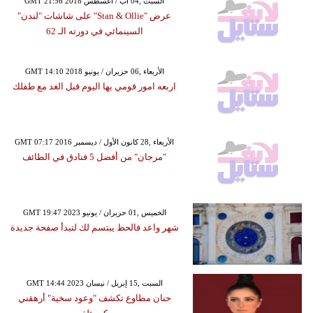
GMT 21:56 2018 السبت ,04 آب / أغسطس
عرض "Stan & Ollie" على شاشات "لندن"
السينمائي في دورته الـ 62
GMT 14:10 2018 الأربعاء ,06 حزيران / يونيو
اربعه امور قومي بها اليوم قبل الغد مع طفلك
GMT 07:17 2016 الأربعاء ,28 كانون الأول / ديسمبر
"مرجان" من أفضل 5 فنادق في الطائف
GMT 19:47 2023 الخميس ,01 حزيران / يونيو
شهر واعد فالحظ يبتسم لك لتبدأ صفحة جديدة
GMT 14:44 2023 السبت ,15 إبريل / نيسان
حنان مطاوع تكشف "وعود سخية" أرهقني