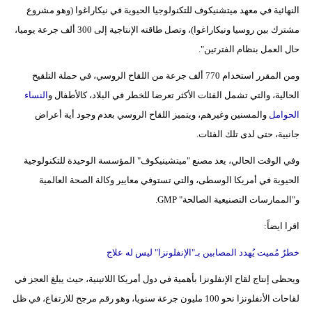
النهائية في معهد ميتشنيكوف للتكنولوجيا الحيوية في نيكاراغوا (وهو مشروع
مشترك بين روسيا ونيكاراغوا)، وتصل طاقته الإنتاجية إلى 300 ألف جرعة يوميا،
حال العمل بنظام الفترتين".
ومن المقرر استخدام 770 ألف جرعة من اللقاح الروسي، في حملة التلقيح
الحالية، والتي تشمل الفئات الأكثر تعرضا للخطر في البلاد، كالأطفال و
النساء
الحوامل
والمسنين وغيرهم، ويتميز اللقاح الروسي بعدم وجود أية أعراض
جانبية، حتى لدى تلك الفئات.
وفي الوقت الحالي، يعد مصنع "ميتشينيكوف" المؤسسة الوحيدة للتكنولوجية
الحيوية في أمريكا الوسطى، والتي تستوفي معايير وكالة الصحة العالمية
و"الممارسات التصنيعية الصالحة" GMP.
اقرا ايضاً:
خطرٌ مُميت يُهدد المصابين بـ"الإنفلونزا" ليس له علاج
ويحظى إنتاج لقاح الإنفلونزا بأهمية في دول أمريكا اللاتينية، حيث يبلغ العجز في
لقاحات الأنفلونزا نحو 100 مليون جرعة سنويا، وهو رقم مرجح للارتفاع، في ظل