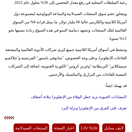
رغبة السلطات المحلية في رفع معدل التحصين إلى 30% بحلول عام 2022.
ويتجاوز حجم سوق المنتجات الصيدلانية والمناعة البيولوجية لمجموعة دول
أمريكا اللاتينية والكاريبي حاليا 96 مليار دولار، ما يمثل قرابة 8% من السوق
العالمية لتلك المنتجات. وتشهد دينامية النمو في هذه السوق زيادة نسبتها نحو
12% سنويا.
وتنشط في أسواق أمريكا اللاتينية جميع كبرى شركات الأدوية العالمية والمصنعة
للقاحات الإنفلونزا، وعلى وجه الخصوص، "سانوفي باستور" الفرنسية و"جلاكسو
سميثكلاين" البريطانية "وغرين كروس" الكورية الجنوبية، إضافة إلى الشركات
المصنة للقاحات من البرازيل والمكسيك والأرجنتين.
قد يهمك ايضاً:
المضادات الحيوية تزيد خطر الوفاة من الإنفلونزا بثلاثة أضعاف
تعرف على الفرق بين الإنفلونزا ونزلة البرد
لايف ستايل
Life Style
اخبار الصحة
المنتجات الصيدلانية