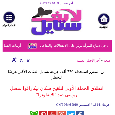
آخر تحديث GMT 19:10:39
الرئيسية
مرأة
أزياء
أزياء
في دماغ المرأة تؤثر على الانفعالات والتفاعل
أزمات الفتيات في
إسلامية
فن
صحة
»
آخر الأخبار الطبية
ديكور
من المقرر استخدام 770 ألف جرعة تشمل الفئات الأكثر تعرضًا
للخطر
صحة
انطلاق الحملة الأولى لتلقيح سكان نيكاراغوا بمصل
سياحة
روسي ضد "الإنفلونزا"
وسفر
06:46 2019 الأربعاء ,14 آب / أغسطس
GMT
أبراج