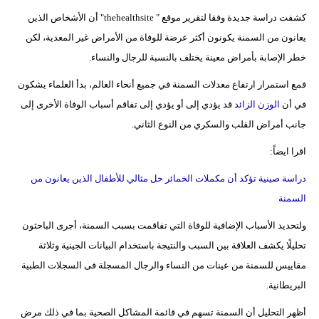
كشفت دراسة جديدة وفقا لتقرير موقع " thehealthsite" أن الأشخاص الذين
يعانون من السمنة يكونون أكثر عرضة للوفاة من الأمراض غير المعدية، لكن
خطر الإصابة بأمراض معينة يختلف بالنسبة للرجال والنساء.
فمع استمرار ارتفاع معدلات السمنة في جميع أنحاء العالم، بدأ العلماء يشكون
في أن
الوزن الزائد
قد يؤدي إلى أو يؤدي إلى تفاقم أسباب الوفاة الأخرى إلى
جانب أمراض القلب والسكري من النوع الثاني.
اقرا ايضاً:
دراسة صينية تؤكد أن مكملات الخمائر حل مثالي للأطفال الذين يعانون من
السمنة
ولتحديد الأسباب الإضافية للوفاة التي تفاقمت بسبب السمنة، أجرى الباحثون
تحليلًا يكشف العلاقة بين السبب والنتيجة باستخدام البيانات الجينية وثلاثة
مقاييس للسمنة من عينات من النساء والرجال المسجلة فى السجلات الطبية
البريطانية.
أظهر التحليل أن السمنة تسهم في قائمة المشاكل الصحية بما في ذلك مرض