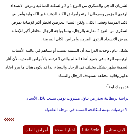
الشريان التاجي والسكري من النوع 1 و 2 والسكتة الدماغية ومرض الانسداد
الرئوي المزمن وسرطان الرئة وأمراض الكبد الدهنية غير الكحولية وأمراض
الكبد المزمنة وفشل الكلى، ولكن النساء يتعرضن لخطر أكبر للإصابة بمرض
السكري من النوع 2 مقارنة بالرجال، بينما يواجه الرجال مخاطر أكبر للإصابة
بمرض الانسداد الرئوي المزمن وأمراض الكلى المزمنة .
بشكل عام ، وجدت الدراسة أن السمنة تسبب أو تساهم في غالبية الأسباب
الرئيسية للوفاة في جميع أنحاء العالم والتي لا ترتبط بالأمراض المعدية، لأن آثار
السمنة تظهر بشكل مختلف في الرجال والنساء، لذا قد يكون هناك ما يبرر اتخاذ
تدابير وقائية مختلفة تستهدف الرجال والنساء.
قد يهمك ايضاً:
دراسة بريطانية تحذر من تناول مشروب يومي يسبب تآكل الأسنان
5 توصيات مهمة لمكافحة السمنة في مرحلة الطفولة
لايف ستايل
Life Style
اخبار الصحة
أمراض القلب