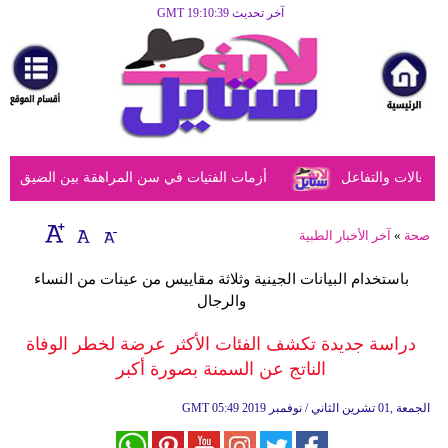
آخر تحديث GMT 19:10:39
الرئيسية
مرأة
أزياء
أزياء
عالات والتفاعل
أزمات الفتيات في سن المراهقة بين الضيق النفس
إسلامية
فن
صحة
»
آخر الأخبار الطبية
ديكور
باستخدام البيانات الجينية وثلاثة مقاييس من عينات من النساء
والرجال
صحة
دراسة جديدة تكشف الفئات الأكثر عرضة لخطر الوفاة
سياحة
الناتج عن السمنة بصورة أكبر
وسفر
05:49 2019 الجمعة ,01 تشرين الثاني / نوفمبر
GMT
أبراج