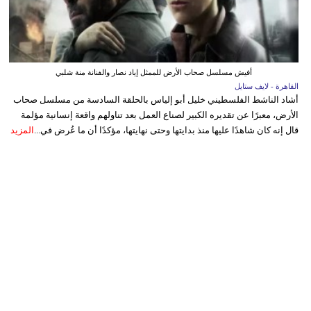
أفيش مسلسل صحاب الأرض للممثل إياد نصار والفنانة منة شلبي
القاهرة - لايف ستايل
أشاد الناشط الفلسطيني خليل أبو إلياس بالحلقة السادسة من مسلسل صحاب
الأرض، معبرًا عن تقديره الكبير لصناع العمل بعد تناولهم واقعة إنسانية مؤلمة
قال إنه كان شاهدًا عليها منذ بدايتها وحتى نهايتها، مؤكدًا أن ما عُرض في...
المزيد