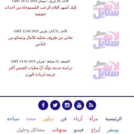
GMT 16:55 2019 الأحد ,28 إبريل / نيسان
إليك أشهر أفلام الرعب المُستوحاة من أحداث
حقيقية
GMT 12:49 2019 الأحد ,31 آذار/ مارس
تعاني من ظروف مخيّبة للآمال وتشكو من
التأخير
GMT 14:45 2019 الجمعة ,22 شباط / فبراير
دراسة حديثة تؤكّد أنّ مثليات الجنس أكثر
عرضة لزيادة الوزن
الرئيسية
مرأة
أزياء
فن
ديكور
صحة
سياحة
وسفر
أبراج
فيديو
مدوَنات
مشاكل وحلول