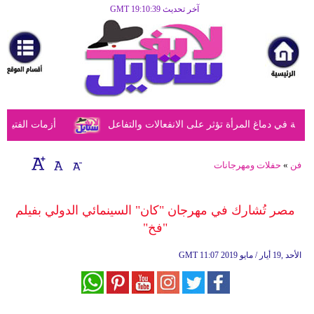
آخر تحديث GMT 19:10:39
الرئيسية
مرأة
أزياء
أزياء
في دماغ المرأة تؤثر على الانفعالات والتفاعل
أزمات الفتيات ف
إسلامية
فن
فن
»
حفلات ومهرجانات
ديكور
مصر تُشارك في مهرجان "كان" السينمائي الدولي بفيلم
صحة
"فخ"
سياحة
11:07 2019 الأحد ,19 أيار / مايو
GMT
وسفر
أبراج