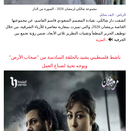
مجموعة شالكي لرمضان 2026 - الصورة من الدار
الرياض - لايف ستايل
كشفت دار شالكي، بقيادة المصمم السعودي قاسم القاسم، عن مجموعتها
الخاصة برمضان 2026، والتي تميزت بمقاربة معاصرة للأزياء الشرقية، من خلال
توظيف الحرير المطفأ وتقنيات التطريز ثلاثي الأبعاد، ضمن رؤية تجمع بين
الحرفية ا�...
المزيد
ناشط فلسطيني يشيد بالحلقة السادسة من "صحاب الأرض"
ويوجه تحية لصناع العمل