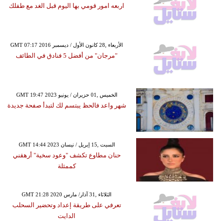
اربعه امور قومي بها اليوم قبل الغد مع طفلك
GMT 07:17 2016 الأربعاء ,28 كانون الأول / ديسمبر
"مرجان" من أفضل 5 فنادق في الطائف
GMT 19:47 2023 الخميس ,01 حزيران / يونيو
شهر واعد فالحظ يبتسم لك لتبدأ صفحة جديدة
GMT 14:44 2023 السبت ,15 إبريل / نيسان
حنان مطاوع تكشف "وعود سخية" أرهقني
كممثلة
GMT 21:28 2020 الثلاثاء ,31 آذار/ مارس
تعرفي على طريقة إعداد وتحضير السحلب
الدايت