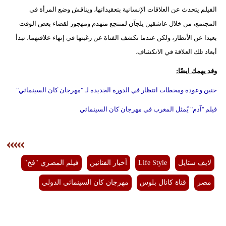
الفيلم يتحدث عن العلاقات الإنسانية بتعقيداتها، ويناقش وضع المرأة في
المجتمع، من خلال عاشقين يلجآن لمنتجع متهدم ومهجور لقضاء بعض الوقت
بعيدا عن الأنظار، ولكن عندما تكشف الفتاة عن رغبتها في إنهاء علاقتهما، تبدأ
أبعاد تلك العلاقة في الانكشاف.
وقد يهمك ايضًا:
حنين وعودة ومحطات انتظار في الدورة الجديدة لـ "مهرجان كان السينمائي"
فيلم ''آدم" يُمثل المغرب في مهرجان كان السينمائي
لايف ستايل
Life Style
أخبار الفنانين
فيلم المصري "فخ"
مصر
قناة كانال بلوس
مهرجان كان السينمائي الدولي