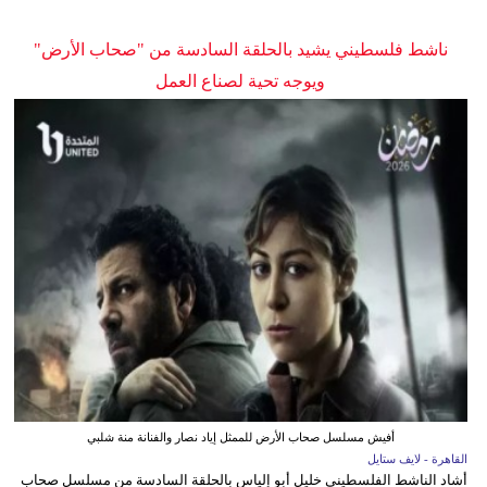
ناشط فلسطيني يشيد بالحلقة السادسة من "صحاب الأرض"
ويوجه تحية لصناع العمل
أفيش مسلسل صحاب الأرض للممثل إياد نصار والفنانة منة شلبي
القاهرة - لايف ستايل
أشاد الناشط الفلسطيني خليل أبو إلياس بالحلقة السادسة من مسلسل صحاب