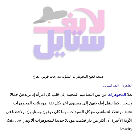
فيديو
مدوَنات
مشاكل
وحلول
صيحة قطع المجوهرات الملوّنة بتدرجات قوس القزح
القاهرة - لايف استايل
تعدّ
المجوهرات
من بين التصاميم المحببة إلى قلب كل امرأة إذ تزيدهنّ جمالا
وسحرا، كما تنقل إطلالاتهنّ إلى مستوى آخر بكل ثقة. موديلات المجوهرات
تختلف وتتعدّد لتتماشى مع كل السيدات مهما كان ذوقهنّ وستايلهنّ، ولاحظنا في
الآونة الأخيرة أن أكثر من دار قدّمت موديلا جديدا للمجوهرات ألا وهي Rainbow
Jewelry.