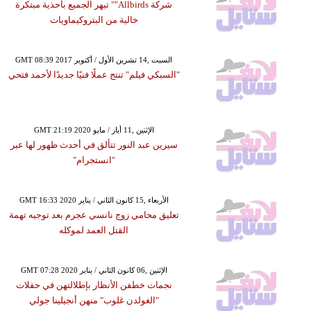
شركة Allbirds"" تبهر الجميع بأحذية مبتكرة
خالية من البتروكيماويات
GMT 08:39 2017 السبت ,14 تشرين الأول / أكتوبر
"السبكي فيلم" تنتج عملًا فنيًا جديدًا لأحمد فتحي
GMT 21:19 2020 الإثنين ,11 أيار / مايو
سيرين عبد النور تتألق في أحدث ظهور لها عبر
"انستجرام"
GMT 16:33 2020 الأربعاء ,15 كانون الثاني / يناير
تعليق محامي زوج نانسي عجرم بعد توجيه تهمة
القتل العمد لموكله
GMT 07:28 2020 الإثنين ,06 كانون الثاني / يناير
نجمات خطفن الأنظار بإطلالتهن في حفلات
"الغولدن غلوب" منهن أنجيلينا جولي