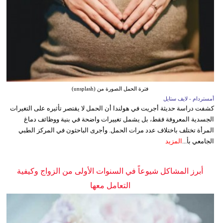
فترة الحمل الصورة من (unsplash)
أمستردام - لايف ستايل
كشفت دراسة حديثة أجريت في هولندا أن الحمل لا يقتصر تأثيره على التغيرات
الجسدية المعروفة فقط، بل يشمل تغييرات واضحة في بنية ووظائف دماغ
المرأة تختلف باختلاف عدد مرات الحمل. وأجرى الباحثون في المركز الطبي
الجامعي بأ...
المزيد
أبرز المشاكل شيوعاً في السنوات الأولى من الزواج وكيفية
التعامل معها