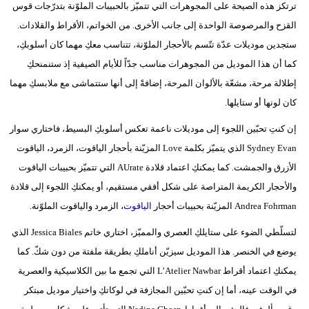
ترتكز هذه الصيحة على المجوهرات التي تتميّز بالحبيبات الملوّنة بتدرّجات قوس
القزح والمرصوصة الواحدة إلى جانب الأخرى. من الخواتم، الأقراط والقلادات.
ستجدين موديلات عدّة تتّسم بالأحجار الملوّنة، تتناسب معكِ مهما كان أسلوبكِ،
كما أن هذا الموديل من المجوهرات مناسب جدّاً للأيام الصيفية إذ ستنمنحكِ
إطلالة مرحة، مشعّة بالألوان المرحة، إضافةً إلى أنها ستتماشى مع ملابسكِ مهما
كان لونها أو ستايلها.
إن كنتِ تحبّين اللجوء إلى موديلات ناعمة تعكس أسلوبكِ البسيط، فاختاري سوار
Sydney Evan الذي يتميّز بكلمة Love المزيّنة بأحجار الياقوت، الزمرد، الياقوت
الأزرق والجمشت. كما يمكنكِ اعتماد قلادة AUrate التي تتميّز بحبيبات الياقوت
والأحجار الكريمة المتراصة على شكل أفقي مستقيم، أو يمكنكِ اللجوء إلى قلادة
Andrea Fohrman المزيّنة بحبيبات أحجار
الياقوت
، الزمرد والياقوت الملوّنة.
لتسلّطي الضوء على ستايلكِ العصري والمميّز، اختاري خاتم Jessica Biales الذي
يوضع في الخنصر. هذا الموديل سيزيّن أناملكِ بطريقة ملفتة من دون شكّ. كما
يمكنكِ اعتماد أقراط L’Atelier Nawbar التي تجمع ما بين الكلاسيكية والعصرية
في الوقت عينه، أما إن كنتِ تحبّين المجازفة في لوكاتكِ واختيار موديل مبتكر