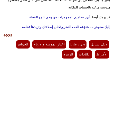
وغير مألوف، فالجئي إلى أقراط Nadine Ghosn التي تأتي على شكل مسطرة
هندسية مزيّنة بالحبيبات الملوّنة.
قد يهمك أيضا:
أبرز تصاميم المجوهرات من وحي ثلوج الشتاء
إليكِ مجوهرات متنوّعة تُلفت النظر وتُكمّل إطلالاتكِ وتزيدها فخامة
لايف ستايل
Life Style
اخبار الموضة والازياء
الخواتم
الأقراط
القلادات
الزمرد