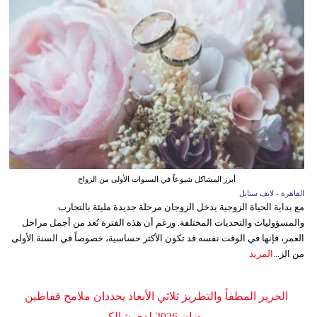
أبرز المشاكل شيوعاً في السنوات الأولى من الزواج
القاهرة - لايف ستايل
مع بداية الحياة الزوجية يدخل الزوجان مرحلة جديدة مليئة بالتجارب
والمسؤوليات والتحديات المختلفة. ورغم أن هذه الفترة تُعد من أجمل مراحل
العمر، فإنها في الوقت نفسه قد تكون الأكثر حساسية، خصوصاً في السنة الأولى
من الز...
المزيد
الحرير المطفأ والتطريز ثلاثي الأبعاد يحددان ملامح قفاطين
رمضان 2026 لدى شالكي