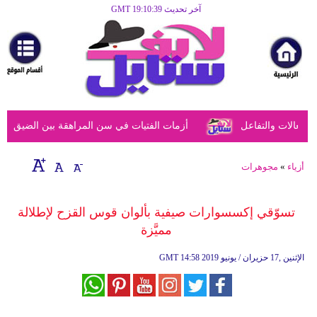
آخر تحديث GMT 19:10:39
الرئيسية
مرأة
أزياء
أزياء
عالات والتفاعل
أزمات الفتيات في سن المراهقة بين الضيق النفس
إسلامية
فن
أزياء
»
مجوهرات
ديكور
تسوّقي إكسسوارات صيفية بألوان قوس القزح لإطلالة
صحة
مميَّزة
سياحة
14:58 2019 الإثنين ,17 حزيران / يونيو
GMT
وسفر
أبراج