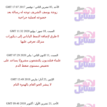
GMT 17:07 2017 الأحد ,05 تشرين الثاني / نوفمبر
زوجة يوسف الشريف توجه له رسالة بعد
خضوعه لعملية جراحية
GMT 11:32 2020 السبت ,18 تموز / يوليو
8 طرق لإضافة النمط الياباني إلى ديكورات
منزلك تعرفي عليها
GMT 07:29 2020 السبت ,11 كانون الثاني / يناير
علماء فنلنديون يكتشفون مشروبًا يساعد على
تخفيض مستوى ضغط الدم
GMT 15:49 2019 الإثنين ,25 آذار/ مارس
لا يبشر الجو العام بالهدوء التام
GMT 09:46 2018 الأحد ,21 تشرين الأول / أكتوبر