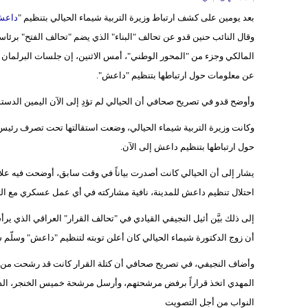
بعد يومين على كشف ارتباط وزيرة التربية شيماء الحيالي بتنظيم "
داعش
وقال النائب حنين قدو عن تحالف "البناء" الذي يضم "تحالف الفتح" برئاس
المالكي وجزء من "المحور الوطني"، أمس الاثنين، إن جلسات البرلمان ا
عن معلومات حول ارتباطها بتنظيم "داعش".
وأوضح قدو في تصريح صحافي أن الحيالي لم تؤدِ إلى الآن اليمين الدستو
وكانت وزيرة التربية شيماء الحيالي، وضعت استقالتها تحت تصرف رئيس 
حول ارتباطها بتنظيم داعش إلى الآن.
يشار إلى أن الحيالي كانت أصدرت بياناً في وقت سابق، أوضحت فيه عل
احتلال تنظيم داعش للمدينة، نافية مشاركته في أي عمل عسكري مع الت
إلى ذلك بيَّن أثيل النجيفي القيادي في "تحالف القرار" العراقي الذي ي
أن زوج الدكتورة شيماء الحيالي كان أعلن توبته لتنظيم "داعش" وسلّم 
وأضاف النجيفي، في تصريح صحافي أن كتلة القرار كانت قد رشحت من جا
المهدي اتخذ قراراً برفض مرشحتهم، وأرسل مرشحة خميس الخنجر، الذي
النواب من أجل التصويت