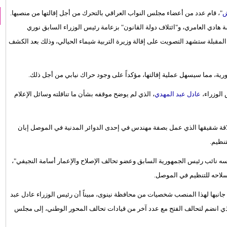
"، قام عدد من أعضاء مجلس النواب العراقي بالتحرك من أجل إقالتها من منصبها.
ة هادي العامري، و"ائتلاف دولة القانون" بزعامة رئيس الوزراء السابق نوري
لمقبلة ستشهد التصويت على إقالة وزيرة التربية شيماء الحيالي، وذلك بعد الكشف
رية، مما سيسهل عملية إقالتها، مؤكداً على وجود حراك نيابي من أجل ذلك.
الوزراء،
عادل عبد المهدي
، الذي لم يوضح موقفه بشأن ما تناقلته وسائل الإعلام
اقة شقيقها الذي عمل بصفة مهندس في إحدى الدوائر المدنية في الموصل إبان
نظيم.
رأسه نائب رئيس الجمهورية السابق وعضو تحالف الإصلاح والإعمار أسامة النجيفي"،
سلاحه للتنظيم في الموصل.
نبها لهذا المنصب شخصيات من محافظة نينوى، مبيناً أن رئيس الوزراء عادل عبد
 انضم لتحالف الفتح مع عدد آخر من قيادات تحالف المحور الوطني، إلى مجلس