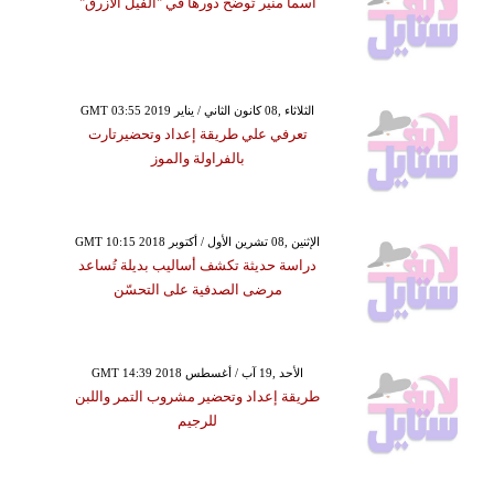
أسما منير تُوضِّح دورها في "الفيل الأزرق"
GMT 03:55 2019 الثلاثاء ,08 كانون الثاني / يناير
تعرفي علي طريقة إعداد وتحضيرتارت
بالفراولة والموز
GMT 10:15 2018 الإثنين ,08 تشرين الأول / أكتوبر
دراسة حديثة تكشف أساليب بديلة تُساعد
مرضى الصدفية على التحسّن
GMT 14:39 2018 الأحد ,19 آب / أغسطس
طريقة إعداد وتحضير مشروب التمر واللبن
للرجيم