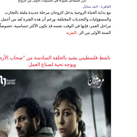
أبرز المشاكل شيوعاً في السنوات الأولى من الزواج
القاهرة - لايف ستايل
مع بداية الحياة الزوجية يدخل الزوجان مرحلة جديدة مليئة بالتجارب
والمسؤوليات والتحديات المختلفة. ورغم أن هذه الفترة تُعد من أجمل
مراحل العمر، فإنها في الوقت نفسه قد تكون الأكثر حساسية، خصوصاً
السنة الأولى من الز...
المزيد
ناشط فلسطيني يشيد بالحلقة السادسة من "صحاب الأر
ويوجه تحية لصناع العمل