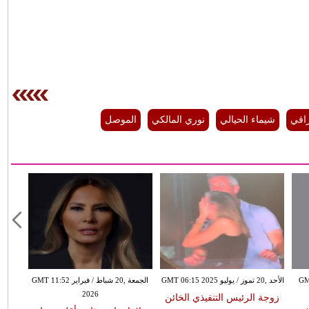
اقي
شيماء الحيالي
نوري المالكي
الموصل
GMT 09:16
الأحد ,20 تموز / يوليو GMT 06:15 2025
الجمعة ,20 شباط / فبراير GMT 11:52
2026
زوجة الرئيس التنفيذي الخائن