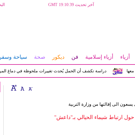
آخر تحديث GMT 19:10:39
الب
أزياء
أزياء إسلامية
فن
ديكور
صحة
سياحة وسفر
دراسة تكشف أن الحمل يُحدث تغييرات ملحوظة في دماغ المرأة تؤثر ع
يسعون الى إقالتها من وزارة التربية
ل ارتباط شيماء الحيالي بـ"داعش"