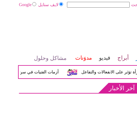
حث
لايف ستايل
Google
أبراج
فيديو
مدوَنات
مشاكل وحلول
لى الانفعالات والتفاعل
أزمات الفتيات في سن المراهقة بين الض
آخر الأخبار