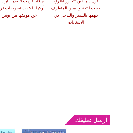
 عن استبعادها و
فون دير لاين تتجاوز اقتراح
ميلانيا ترمب تتصدر الترند
ا غابارد مديرة
حجب الثقة واليمين المتطرف
أوكرانيا عقب تصريحات ت
أميركية تعدّل
يتهمها بالتستر والتدخل في
عن موقفها من بوتين
قها
الانتخابات
أرسل تعليقك