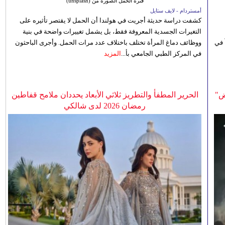
فترة الحمل الصورة من (unsplash)
أمستردام - لايف ستايل
كشفت دراسة حديثة أجريت في هولندا أن الحمل لا يقتصر تأثيره على
التغيرات الجسدية المعروفة فقط، بل يشمل تغييرات واضحة في بنية
 في
ووظائف دماغ المرأة تختلف باختلاف عدد مرات الحمل. وأجرى الباحثون
في المركز الطبي الجامعي بأ...
المزيد
ض"
الحرير المطفأ والتطريز ثلاثي الأبعاد يحددان ملامح قفاطين
رمضان 2026 لدى شالكي