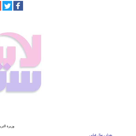
وزيرة الترب
بغداد ـ نهال قباني