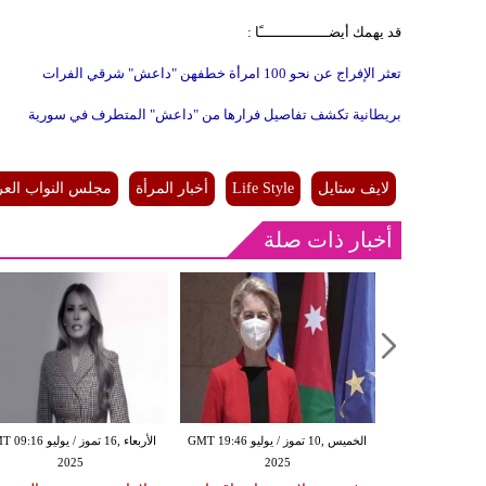
قد يهمك أيضــــــــــــــــًا :
تعثر الإفراج عن نحو 100 امرأة خطفهن "داعش" شرقي الفرات
بريطانية تكشف تفاصيل فرارها من "داعش" المتطرف في سورية
لايف ستايل
Life Style
أخبار المرأة
مجلس النواب العر
أخبار ذات صلة
السبت ,21 حزيران / يونيو GMT 13:55
الخميس ,10 تموز / يوليو GMT 19:46
الأربعاء ,16 تموز / يوليو 
2025
2025
20