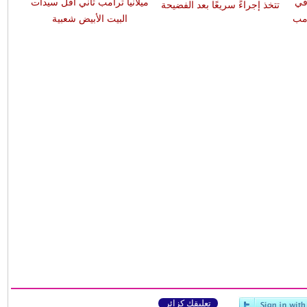
 في
ميلانيا ترامب ثاني أقل سيدات
تتخذ إجراءً سريعًا بعد الفضيحة
رمب
البيت الأبيض شعبية
تعليقك كزائر