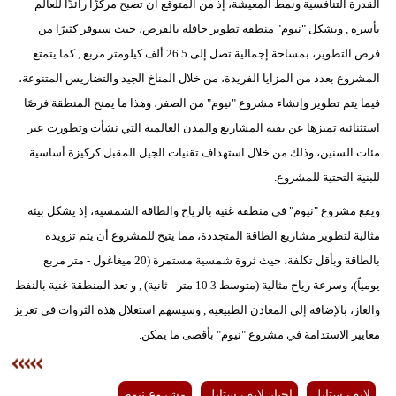
القدرة التنافسية ونمط المعيشة، إذ من المتوقع أن تصبح مركزًا رائدًا للعالم
بأسره , ويشكل "نيوم" منطقة تطوير حافلة بالفرص، حيث سيوفر كثيرًا من
فرص التطوير، بمساحة إجمالية تصل إلى 26.5 ألف كيلومتر مربع , كما يتمتع
المشروع بعدد من المزايا الفريدة، من خلال المناخ الجيد والتضاريس المتنوعة،
فيما يتم تطوير وإنشاء مشروع "نيوم" من الصفر، وهذا ما يمنح المنطقة فرصًا
استثنائية تميزها عن بقية المشاريع والمدن العالمية التي نشأت وتطورت عبر
مئات السنين، وذلك من خلال استهداف تقنيات الجيل المقبل كركيزة أساسية
للبنية التحتية للمشروع.
ويقع مشروع "نيوم" في منطقة غنية بالرياح والطاقة الشمسية، إذ يشكل بيئة
مثالية لتطوير مشاريع الطاقة المتجددة، مما يتيح للمشروع أن يتم تزويده
بالطاقة وبأقل تكلفة، حيث ثروة شمسية مستمرة (20 ميغاغول - متر مربع
يومياً)، وسرعة رياح مثالية (متوسط 10.3 متر - ثانية) , و تعد المنطقة غنية بالنفط
والغاز، بالإضافة إلى المعادن الطبيعية , وسيسهم استغلال هذه الثروات في تعزيز
معايير الاستدامة في مشروع "نيوم" بأقصى ما يمكن.
لايف ستايل
اخبار لايف ستايل
مشروع نيوم