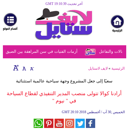
آخر تحديث GMT 19:10:39
الرئيسية
مرأة
أزياء
أزياء
عالات والتفاعل
أزمات الفتيات في سن المراهقة بين الضيق النفس
إسلامية
فن
الرئيسية
»
لايف لاستايل
ديكور
سعيًا إلى جعل المشروع وجهة سياحية عالمية استثنائية
صحة
أرادنا كوالا تتولى منصب المدير التنفيذي لقطاع السياحة
في " نيوم "
سياحة
وسفر
20:10 2018 الخميس ,30 آب / أغسطس
GMT
أبراج