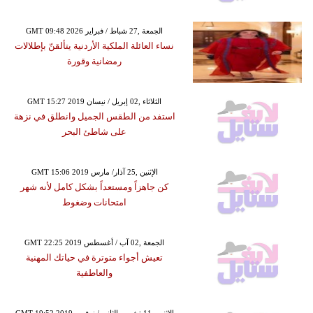
GMT 09:48 2026 الجمعة ,27 شباط / فبراير
نساء العائلة الملكية الأردنية يتألقنّ بإطلالات
رمضانية وقورة
GMT 15:27 2019 الثلاثاء ,02 إبريل / نيسان
استفد من الطقس الجميل وانطلق في نزهة
على شاطئ البحر
GMT 15:06 2019 الإثنين ,25 آذار/ مارس
كن جاهزاً ومستعداً بشكل كامل لأنه شهر
امتحانات وضغوط
GMT 22:25 2019 الجمعة ,02 آب / أغسطس
تعيش أجواء متوترة في حياتك المهنية
والعاطفية
GMT 19:52 2019 الإثنين ,11 تشرين الثاني / نوفمبر