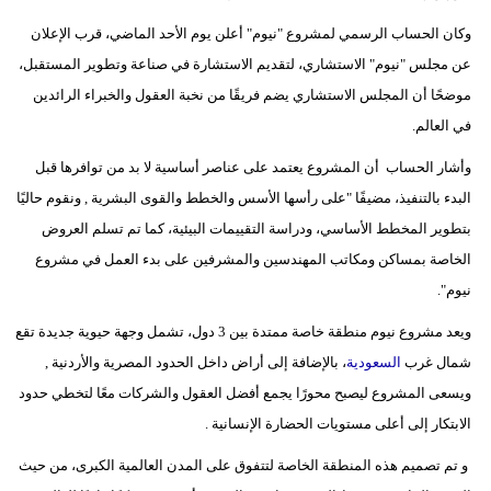
وكان الحساب الرسمي لمشروع "نيوم" أعلن يوم الأحد الماضي، قرب الإعلان
عن مجلس "نيوم" الاستشاري، لتقديم الاستشارة في صناعة وتطوير المستقبل،
موضحًا أن المجلس الاستشاري يضم فريقًا من نخبة العقول والخبراء الرائدين
في العالم.
وأشار الحساب أن المشروع يعتمد على عناصر أساسية لا بد من توافرها قبل
البدء بالتنفيذ، مضيفًا "على رأسها الأسس والخطط والقوى البشرية , ونقوم حاليًا
بتطوير المخطط الأساسي، ودراسة التقييمات البيئية، كما تم تسلم العروض
الخاصة بمساكن ومكاتب المهندسين والمشرفين على بدء العمل في مشروع
نيوم".
ويعد مشروع نيوم منطقة خاصة ممتدة بين 3 دول، تشمل وجهة حيوية جديدة تقع
شمال غرب
السعودية
، بالإضافة إلى أراض داخل الحدود المصرية والأردنية ,
ويسعى المشروع ليصبح محورًا يجمع أفضل العقول والشركات معًا لتخطي حدود
الابتكار إلى أعلى مستويات الحضارة الإنسانية .
و تم تصميم هذه المنطقة الخاصة لتتفوق على المدن العالمية الكبرى، من حيث