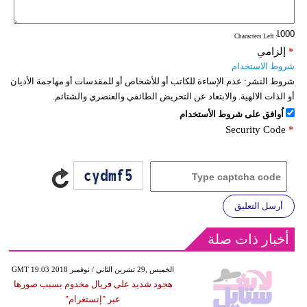
: Characters Left
*
إلزامي
شروط الاستخدام
شروط النشر:
عدم الإساءة للكاتب أو للأشخاص أو للمقدسات أو مهاجمة الأديان
أو الذات الالهية. والابتعاد عن التحريض الطائفي والعنصري والشتائم.
اُوافق على شروط الأستخدام
Security Code
*
أرسل التعليق
أخبار ذات صلة
GMT 19:03 2018 الخميس ,29 تشرين الثاني / نوفمبر
هجود شديد على فريال مخدوم بسبب صورها
عبر "إنستغرام"