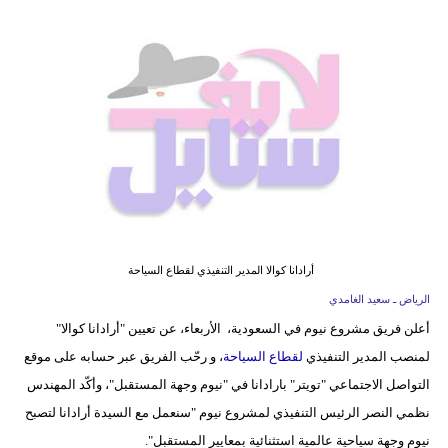
فيديو
مدوَنات
مشاكل
وحلول
أرادانا كوالا المدير التنفيذي لقطاع السياحة
الرياض ـ سعيد الغامدي
أعلن فريق مشروع نيوم في السعودية، الأربعاء، عن تعيين "أرادانا كوالا"
لمنصب المدير التنفيذي
لقطاع السياحة
، و رحّب الفريق عبر حسابه على موقع
التواصل الاجتماعي "تويتر" بارادانا في "نيوم وجهة المستقبل"، وأكّد المهندس
نظمي النصر الرئيس التنفيذي لمشروع نيوم "سنعمل مع السيدة أرادانا لتصبح
نيوم وجهة سياحية عالمية استثنائية بمعايير المستقبل".