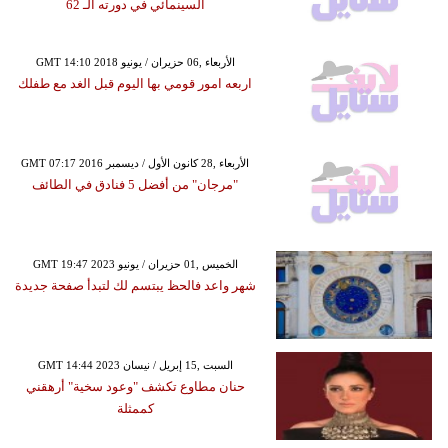
السينمائي في دورته الـ 62
GMT 14:10 2018 الأربعاء ,06 حزيران / يونيو
اربعه امور قومي بها اليوم قبل الغد مع طفلك
GMT 07:17 2016 الأربعاء ,28 كانون الأول / ديسمبر
"مرجان" من أفضل 5 فنادق في الطائف
GMT 19:47 2023 الخميس ,01 حزيران / يونيو
شهر واعد فالحظ يبتسم لك لتبدأ صفحة جديدة
GMT 14:44 2023 السبت ,15 إبريل / نيسان
حنان مطاوع تكشف "وعود سخية" أرهقني
كممثلة