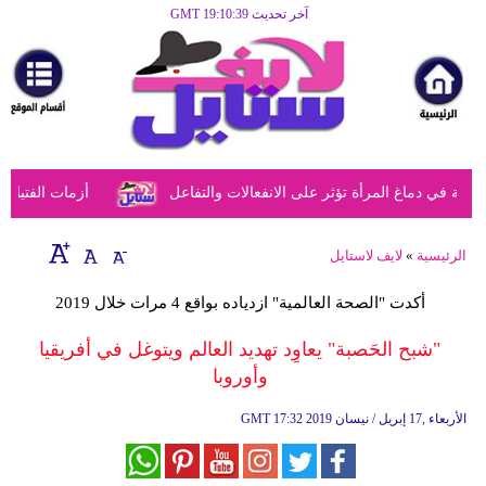
آخر تحديث GMT 19:10:39
الرئيسية
مرأة
أزياء
أزياء
في دماغ المرأة تؤثر على الانفعالات والتفاعل
أزمات الفتيات في
إسلامية
فن
الرئيسية
»
لايف لاستايل
ديكور
أكدت "الصحة العالمية" ازدياده بواقع 4 مرات خلال 2019
صحة
"شبح الحَصبة" يعاوِد تهديد العالم ويتوغل في أفريقيا
وأوروبا
سياحة
وسفر
17:32 2019 الأربعاء ,17 إبريل / نيسان
GMT
أبراج