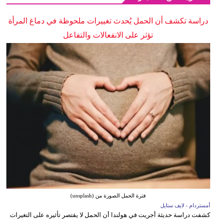
دراسة تكشف أن الحمل يُحدث تغييرات ملحوظة في دماغ المرأة
تؤثر على الانفعالات والتفاعل
فترة الحمل الصورة من (unsplash)
أمستردام - لايف ستايل
كشفت دراسة حديثة أجريت في هولندا أن الحمل لا يقتصر تأثيره على التغيرات