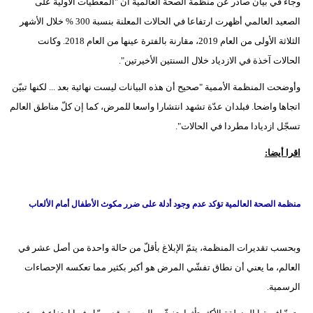
وجاء في بيان صادر عن منظمة الصحة العالمية أن "المعطيات الأولية على
الصعيد العالمي أظهرت ارتفاعا في الحالات المعلنة بنسبة 300 % خلال الأشهر
الثلاثة الأولى من العام 2019، مقارنة بالفترة عينها من العام 2018. وكانت
الحالات آخذة في الازدياد خلال السنتين الأخيرتين".
وأوضحت المنظمة الأممية "صحيح أن هذه البيانات ليست نهائية بعد ... لكنها تبيّن
اتجاها واضحا. فبلدان عدّة تشهد انتشارا واسعا للمرض، كما إن كلّ مناطق العالم
تسجّل ازديادا مطردا في الحالات".
اقرا أيضا:
منظمة الصحة العالمية تؤكد عدم وجود أدلة على ضرر مكوث الأطفال أمام الألعاب
وبحسب تقديرات المنظمة، يتمّ الإبلاغ بأقلّ من حالة واحدة من أصل عشر في
العالم، ما يعني أن نطاق تفشّي المرض هو أكبر بكثير مما تعكسه الإحصاءات
الرسمية.