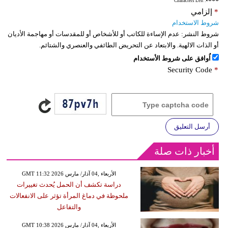
: Characters Left
*
إلزامي
شروط الاستخدام
شروط النشر:
عدم الإساءة للكاتب أو للأشخاص أو للمقدسات أو مهاجمة الأديان
أو الذات الالهية. والابتعاد عن التحريض الطائفي والعنصري والشتائم.
اُوافق على شروط الأستخدام
Security Code
*
أرسل التعليق
أخبار ذات صلة
GMT 11:32 2026 الأربعاء ,04 آذار/ مارس
دراسة تكشف أن الحمل يُحدث تغييرات
ملحوظة في دماغ المرأة تؤثر على الانفعالات
والتفاعل
GMT 10:38 2026 الأربعاء ,04 آذار/ مارس