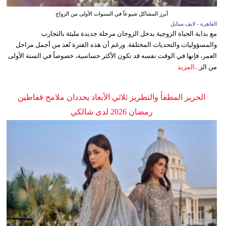
أبرز المشاكل شيوعاً في السنوات الأولى من الزواج
القاهرة - لايف ستايل
مع بداية الحياة الزوجية يدخل الزوجان مرحلة جديدة مليئة بالتجارب
والمسؤوليات والتحديات المختلفة. ورغم أن هذه الفترة تُعد من أجمل مراحل
العمر، فإنها في الوقت نفسه قد تكون الأكثر حساسية، خصوصاً في السنة الأولى
من الز...
المزيد
الحرير المطفأ والتطريز ثلاثي الأبعاد يحددان ملامح قفاطين
رمضان 2026 لدى شالكي