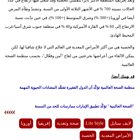
وتعدّ إفريقيا المنطقة الأكثر تأثرا بتفشّي الحصبة وقد سجّل فيها ارتفاع في عدد
الحالات نسبته 700 % في الأشهر الثلاثة الأولى من السنة. وتشتدّ وطأة المرض
أيضا في أوروبا (+300 %) وشرق المتوسط (+100 %)، في حين تدّنت نسبة
الارتفاع إلى 60 % في القارة الأميركية و40 % في منطقة جنوب شرق آسيا/غرب
المحيط الهادئ.
والحصبة هي من أكثر الأمراض المعدية في العالم التي لا علاج شافيا لها، لكن
يمكن الاتّقاء من أعراضها بجرعتين من لقاح "آمن وفعّال"، بحسب منظمة الصحة
العالمية.
قد يهمك أيضا:
منظمة الصحة العالمية تؤكّد أن الدول الفقيرة تفتقّد المضادات الحيوية المهمة
"الصحة العالمية" تؤكّد تطبيق الإمارات ممارسات للحد من السمنة
لايف ستايل
Life Style
صحة وتغذية
إفريقيا
أوروبا
الأمراض المعدية
الحصبة