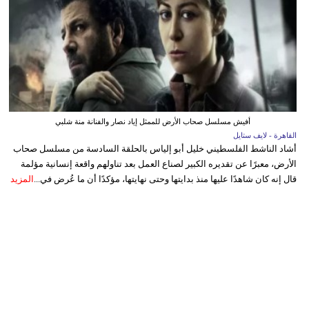
أفيش مسلسل صحاب الأرض للممثل إياد نصار والفنانة منة شلبي
القاهرة - لايف ستايل
أشاد الناشط الفلسطيني خليل أبو إلياس بالحلقة السادسة من مسلسل صحاب
الأرض، معبرًا عن تقديره الكبير لصناع العمل بعد تناولهم واقعة إنسانية مؤلمة
قال إنه كان شاهدًا عليها منذ بدايتها وحتى نهايتها، مؤكدًا أن ما عُرض في...
المزيد