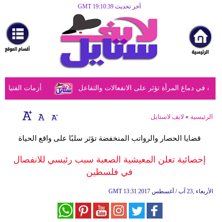
آخر تحديث GMT 19:10:39
الرئيسية
مرأة
أزياء
أزياء
ي دماغ المرأة تؤثر على الانفعالات والتفاعل
أزمات الفتيات في
إسلامية
فن
الرئيسية
»
لايف لاستايل
ديكور
قضايا الحصار والرواتب المنخفضة تؤثر سلبًا على واقع الحياة
صحة
إحصائية تعلن المعيشية الصعبة سبب رئيسي للانفصال
في فلسطين
سياحة
وسفر
13:31 2017 الأربعاء ,23 آب / أغسطس
GMT
أبراج