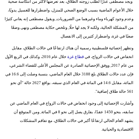
ويجد مصطفى عذرًا لطلب زوجته الطلاق، بعد تعرضها لأكثر من انتكاسة صحية
خلال الأعوام الماضية بسبب الوضع الصحي للمنزل، واضطرارها للغسيل يدويًا،
وعدم وجود كهرباء وماء وغيرهما من الضروريات, ويقول مصطفى إنه يعاني كثيرًا
من المشكلة الحالية، ولكنه لا يجد لها حلًا, وتلخص حكاية مصطفى ونهى وضعًا
صعبًا في غزة، واضطرار كثيرين إلى الانفصال.
وتظهر إحصائية فلسطينية رسمية أن هناك ارتفاعًا في حالات الطلاق، مقابل
انخفاض في حالات الزواج، في
قطاع غزة
خلال عام 2016، وكذلك في الربع الأول
من عام 2017, ووفق الإحصائية الصادرة عن المجلس الأعلى للقضاء الشرعي،
فإن عدد حالات الطلاق بلغ 3188 خلال العام الماضي، بنسبة وصلت إلى 16.6 في
المائة، مقابل 14.6 في المائة في العام الذي سبقه، بواقع 2627 حالة "أي نحو
561 حالة طلاق إضافية".
وأشارت الإحصائية إلى وجود انخفاض في حالات الزواج في العام الماضي عن
سابقه، بنحو 1450 عقدًا، بفارق يصل إلى نحو 8 في المائة, ومن المتوقع أن
يشهد العام الحالي ارتفاعًا أكبر في حالات الطلاق، مع تفاقم المشكلات
الاقتصادية والحياتية.