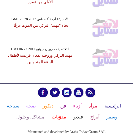
الأولى من عمره
GMT 20:28 2017 الأحد ,13 آب / أغسطس
نجاة "مهند" التركي من الموت غرقًا
GMT 06:22 2017 الثلاثاء ,27 حزيران / يونيو
مهند التركي وزوجته يقعان فريسة لأطفال
الباعة المتجولين
الرئيسية
مرأة
أزياء
فن
ديكور
صحة
سياحة
وسفر
أبراج
فيديو
مدوَنات
مشاكل وحلول
Maintained and developed by Arabs Today Group SAL