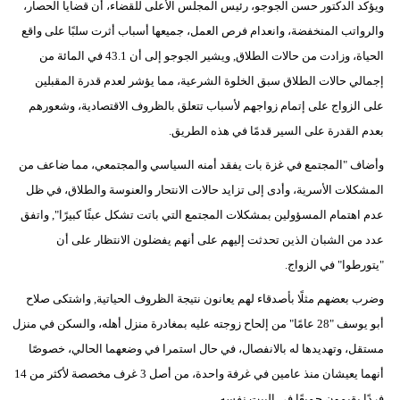
ويؤكد الدكتور حسن الجوجو، رئيس المجلس الأعلى للقضاء، أن قضايا الحصار،
والرواتب المنخفضة، وانعدام فرص العمل، جميعها أسباب أثرت سلبًا على واقع
الحياة، وزادت من حالات الطلاق, ويشير الجوجو إلى أن 43.1 في المائة من
إجمالي حالات الطلاق سبق الخلوة الشرعية، مما يؤشر لعدم قدرة المقبلين
على الزواج على إتمام زواجهم لأسباب تتعلق بالظروف الاقتصادية، وشعورهم
بعدم القدرة على السير قدمًا في هذه الطريق.
وأضاف "المجتمع في غزة بات يفقد أمنه السياسي والمجتمعي، مما ضاعف من
المشكلات الأسرية، وأدى إلى تزايد حالات الانتحار والعنوسة والطلاق، في ظل
عدم اهتمام المسؤولين بمشكلات المجتمع التي باتت تشكل عبئًا كبيرًا", واتفق
عدد من الشبان الذين تحدثت إليهم على أنهم يفضلون الانتظار على أن
"يتورطوا" في الزواج.
وضرب بعضهم مثلًا بأصدقاء لهم يعانون نتيجة الظروف الحياتية, واشتكى صلاح
أبو يوسف "28 عامًا" من إلحاح زوجته عليه بمغادرة منزل أهله، والسكن في منزل
مستقل، وتهديدها له بالانفصال، في حال استمرا في وضعهما الحالي، خصوصًا
أنهما يعيشان منذ عامين في غرفة واحدة، من أصل 3 غرف مخصصة لأكثر من 14
فردًا يقيمون جميعًا في البيت نفسه.