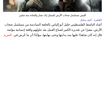
أفيش مسلسل صحاب الأرض للممثل إياد نصار والفنانة منة شلبي
القاهرة - لايف ستايل
أشاد الناشط الفلسطيني خليل أبو إلياس بالحلقة السادسة من مسلسل صحاب
الأرض، معبرًا عن تقديره الكبير لصناع العمل بعد تناولهم واقعة إنسانية مؤلمة
قال إنه كان شاهدًا عليها منذ بدايتها وحتى نهايتها، مؤكدًا أن ما عُرض في...
المزيد