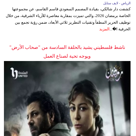
الرياض - لايف ستايل
كشفت دار شالكي، بقيادة المصمم السعودي قاسم القاسم، عن مجموعتها
الخاصة برمضان 2026، والتي تميزت بمقاربة معاصرة للأزياء الشرقية، من خلال
توظيف الحرير المطفأ وتقنيات التطريز ثلاثي الأبعاد، ضمن رؤية تجمع بين
الحرفية ا�...
المزيد
ناشط فلسطيني يشيد بالحلقة السادسة من "صحاب الأرض"
ويوجه تحية لصناع العمل