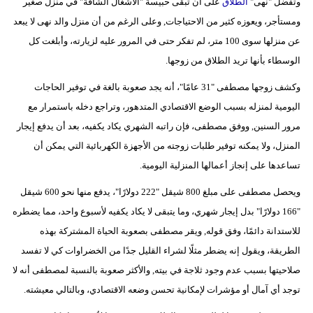
وتفضل "نهى"
الطلاق
على أن تبقى حبيسة "الأشغال الشاقة" في منزل صغير
ومستأجر، ويعوزه كثير من الاحتياجات, وعلى الرغم من أن منزل والد نهى لا يبعد
عن منزلها سوى 100 متر، لم تفكر حتى في المرور عليه لزيارته، وأبلغت كل
الوسطاء بأنها تريد الطلاق من زوجها.
وكشف زوجها مصطفى "31 عامًا"، أنه يجد صعوبة بالغة في توفير الحاجات
اليومية لمنزله بسبب الوضع الاقتصادي المتدهور، وتراجع دخله باستمرار مع
مرور السنين, ووفق مصطفى، فإن راتبه الشهري يكاد يكفيه، بعد أن يدفع إيجار
المنزل، ولا يمكنه توفير طلبات زوجته من الأجهزة الكهربائية التي يمكن أن
تساعدها على إنجاز أعمالها المنزلية اليومية.
ويحصل مصطفى على مبلغ 800 شيقل "222 دولارًا"، يدفع منها نحو 600 شيقل
"166 دولارًا" بدل إيجار شهري، وما يتبقى لا يكاد يكفيه لأسبوع واحد، مما يضطره
للاستدانة دائمًا، وفق قوله, ويقر مصطفى بصعوبة الحياة المشتركة بهذه
الطريقة، ويقول إنه يضطر مثلًا لشراء القليل جدًا من الخضراوات كي لا تفسد
صلاحيتها بسبب عدم وجود ثلاجة في بيته, والأكثر صعوبة بالنسبة لمصطفى أنه لا
توجد أي آمال أو مؤشرات لإمكانية تحسن وضعه الاقتصادي، وبالتالي معيشته.