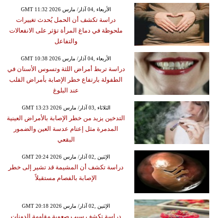
GMT 11:32 2026 الأربعاء ,04 آذار/ مارس
دراسة تكشف أن الحمل يُحدث تغييرات
ملحوظة في دماغ المرأة تؤثر على الانفعالات
والتفاعل
GMT 10:38 2026 الأربعاء ,04 آذار/ مارس
دراسة تربط أمراض اللثة وتسوس الأسنان في
الطفولة بارتفاع خطر الإصابة بأمراض القلب
عند البلوغ
GMT 13:23 2026 الثلاثاء ,03 آذار/ مارس
التدخين يزيد من خطر الإصابة بالأمراض العينية
المدمرة مثل إعتام عدسة العين والضمور
البقعي
GMT 20:24 2026 الإثنين ,02 آذار/ مارس
دراسة تكشف أن المشيمة قد تشير إلى خطر
الإصابة بالفصام مستقبلاً
GMT 20:18 2026 الإثنين ,02 آذار/ مارس
دراسة تكشف سبب صعوبة مقاومة الدونات