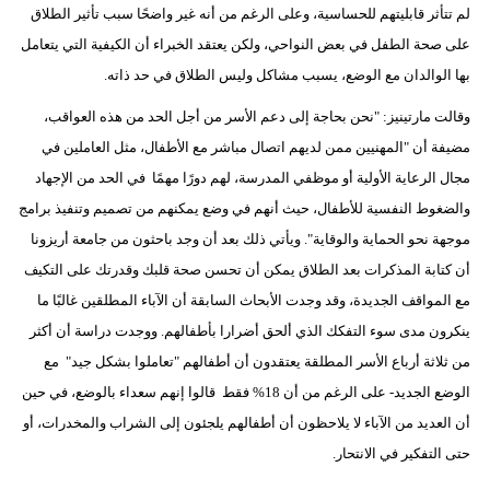
لم تتأثر قابليتهم للحساسية، وعلى الرغم من أنه غير واضحًا سبب تأثير الطلاق
على صحة الطفل في بعض النواحي، ولكن يعتقد الخبراء أن الكيفية التي يتعامل
بها الوالدان مع الوضع، يسبب مشاكل وليس الطلاق في حد ذاته.
وقالت مارتينيز: "نحن بحاجة إلى دعم الأسر من أجل الحد من هذه العواقب،
مضيفة أن "المهنيين ممن لديهم اتصال مباشر مع الأطفال، مثل العاملين في
مجال الرعاية الأولية أو موظفي المدرسة، لهم دورًا مهمًا في الحد من الإجهاد
والضغوط النفسية للأطفال، حيث أنهم في وضع يمكنهم من تصميم وتنفيذ برامج
موجهة نحو الحماية والوقاية". ويأتي ذلك بعد أن وجد باحثون من جامعة أريزونا
أن كتابة المذكرات بعد الطلاق يمكن أن تحسن صحة قلبك وقدرتك على التكيف
مع المواقف الجديدة، وقد وجدت الأبحاث السابقة أن الآباء المطلقين غالبًا ما
ينكرون مدى سوء التفكك الذي ألحق أضرارا بأطفالهم. ووجدت دراسة أن أكثر
من ثلاثة أرباع الأسر المطلقة يعتقدون أن أطفالهم "تعاملوا بشكل جيد" مع
الوضع الجديد- على الرغم من أن 18% فقط قالوا إنهم سعداء بالوضع، في حين
أن العديد من الآباء لا يلاحظون أن أطفالهم يلجئون إلى الشراب والمخدرات، أو
حتى التفكير في الانتحار.