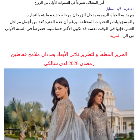
أبرز المشاكل شيوعاً في السنوات الأولى من الزواج
القاهرة - لايف ستايل
مع بداية الحياة الزوجية يدخل الزوجان مرحلة جديدة مليئة بالتجارب
والمسؤوليات والتحديات المختلفة. ورغم أن هذه الفترة تُعد من أجمل مراحل
العمر، فإنها في الوقت نفسه قد تكون الأكثر حساسية، خصوصاً في السنة الأولى
من الز...
المزيد
الحرير المطفأ والتطريز ثلاثي الأبعاد يحددان ملامح قفاطين
رمضان 2026 لدى شالكي