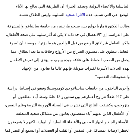
التناسلية والأعضاء البولية، ويعتقد الخبراء أن الطريقة التي يعالج بها الآباء
الوضع، هي التي تسبب هذه
الآثار الصحية
السلبية، وليس الطلاق نفسه.
وقالت الدكتورة ماريا دولوريس سيجو مارتينيز، من جامعة سانتياغو، والمشرفة
على الدراسة: إن "الانفصال في حد ذاته لا يكن له آثار سلبية على صحة الأطفال،
ولكن التعامل غير لائق للوضع من قبل الوالدين هو ما يؤثر"، موضحة أن "سوء
التعامل ينطوي على مستوي الصراع بين الأزواج وخلافات ما بعد الطلاق، مما
يجعل من الصعب الحفاظ على علاقة جيدة بينهم، ما يؤدي إلى تعرض الأطفال
لهذه الحالات الأسرية لفترات طويلة، فإنهم غالبا ما يعانون من الإجهاد
والضغوطات النفسية".
وأجرى الباحثون من جامعات سانتياغو دي كومبوستيلا وفيغو في إسبانيا، دراسة
على 467 طفلًا تتراوح أعمارهم بين سنتين و 18 عامًا وسط آباء مطلقون أو
متزوجون، وكشفت النتائج التي نشرت في المجلة الأوروبية للتربية وعلم النفس،
أن الأطفال الذين لديهم آباء منفصلون يعانون من مشاكل صحية المتعلقة
بالأمعاء والجلد والجهاز العصبي والأعضاء التناسلية أو البولية، لكنهم لا يتعرضون
لخطر الإصابة بمشاكل في التنفس أو القلب أو العضلات أو السمع أو البصر.كما