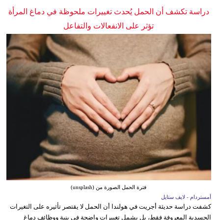
دراسة تكشف أن الحمل يُحدث تغييرات ملحوظة في دماغ المرأة
تؤثر على الانفعالات والتفاعل
فترة الحمل الصورة من (unsplash)
أمستردام - لايف ستايل
كشفت دراسة حديثة أجريت في هولندا أن الحمل لا يقتصر تأثيره على التغيرات
الجسدية المعروفة فقط، بل يشمل تغييرات واضحة في بنية ووظائف دماغ