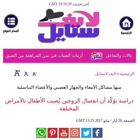
آخر تحديث GMT 19:10:39
الرئيسية
مرأة
أزياء
أزياء
عالات والتفاعل
أزمات الفتيات في سن المراهقة بين الضيق النفس
إسلامية
فن
الرئيسية
»
لايف لاستايل
ديكور
منها مشاكل الأمعاء والجهاز العصبي والأعضاء التناسلية
صحة
دراسة تؤكّد أن انفصال الزوجين يُصيب الأطفال بالأمراض
المختلفة
سياحة
وسفر
13:25 2017 الجمعة ,26 أيار / مايو
GMT
أبراج