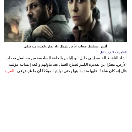
أفيش مسلسل صحاب الأرض للممثل إياد نصار والفنانة منة شلبي
القاهرة - لايف ستايل
أشاد الناشط الفلسطيني خليل أبو إلياس بالحلقة السادسة من مسلسل صحاب
الأرض، معبرًا عن تقديره الكبير لصناع العمل بعد تناولهم واقعة إنسانية مؤلمة
قال إنه كان شاهدًا عليها منذ بدايتها وحتى نهايتها، مؤكدًا أن ما عُرض في...
المزيد