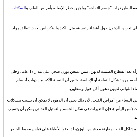
 البطن ذوات "جسم التفاحة" يواجهن خطر الإصابة بأمراض القلب و
السكتات
إلى تخزين الدهون حول أعضاء رئيسية، مثل الكبد والبنكرياس، حيث تطلق مواد
وتتبعت الدراسة، التي نُشرت في المجلة الأوروبية للقلب، حالة 2683 امرأة بعد انقطاع الطمث لديهن، ممن تمتعن بوزن صحي على مدار 18 عاما، وحلل
سامهن: شكل التفاحة أو الإجاصة، وتبين أن النسبة الأكبر من ذوات أجسام
نساء اللواتي لديهن دهون أقل حول وسطهن.
مي النساء من أمراض القلب، لأن ذلك يعني أن الدهون لا يمكن أن تسبب مشكلات
 (سن اليأس)، فإن التغيرات في شكل الجسم والتمثيل الغذائي يمكن أن يتسبب
.
لمشاكل القلب مقارنة مع قياس الوزن، لذا حثوا الأطباء على قياس محيط الخصر