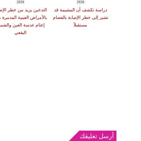
2026
2026
20
 سبب صعوبة
دراسة تكشف أن المشيمة قد
التدخين يزيد من خطر الإص
ات والوجبات
تشير إلى خطر الإصابة بالفصام
بالأمراض العينية المدمرة 
عد الشبع
مستقبلاً
إعتام عدسة العين والضمو
البقعي
أرسل تعليقك