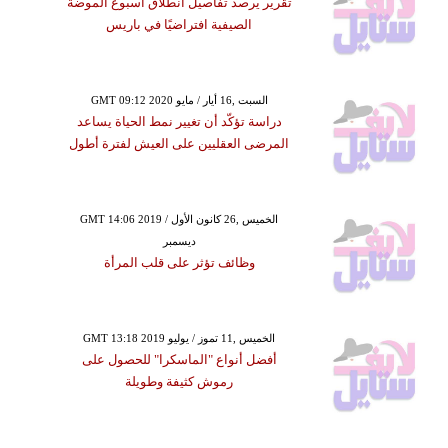
تقرير يرصد تفاصيل انطلاق أسبوع الموضة
الصيفية افتراضيًا في باريس
GMT 09:12 2020 السبت ,16 أيار / مايو
دراسة تؤكّد أن تغيير نمط الحياة يساعد
المرضى العقليين على العيش لفترة أطول
GMT 14:06 2019 الخميس ,26 كانون الأول /
ديسمبر
وظائف تؤثر على قلب المرأة
GMT 13:18 2019 الخميس ,11 تموز / يوليو
أفضل أنواع "الماسكرا" للحصول على
رموش كثيفة وطويلة