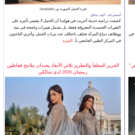
فترة الحمل الصورة من (unsplash)
أمستردام - لايف ستايل
كشفت دراسة حديثة أجريت في هولندا أن الحمل لا يقتصر تأثيره على
التغيرات الجسدية المعروفة فقط، بل يشمل تغييرات واضحة في بنية
 في
ووظائف دماغ المرأة تختلف باختلاف عدد مرات الحمل. وأجرى الباحثون
في المركز الطبي الجامعي بأ...
المزيد
ض"
الحرير المطفأ والتطريز ثلاثي الأبعاد يحددان ملامح قفاطين
رمضان 2026 لدى شالكي