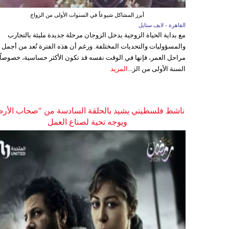
أبرز المشاكل شيوعاً في السنوات الأولى من الزواج
القاهرة - لايف ستايل
مع بداية الحياة الزوجية يدخل الزوجان مرحلة جديدة مليئة بالتجارب
والمسؤوليات والتحديات المختلفة. ورغم أن هذه الفترة تُعد من أجمل
مراحل العمر، فإنها في الوقت نفسه قد تكون الأكثر حساسية، خصوصاً
السنة الأولى من الز...
المزيد
ناشط فلسطيني يشيد بالحلقة السادسة من "صحاب الأر
ويوجه تحية لصناع العمل