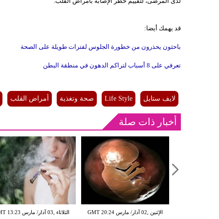
لدى المرضى، لتقييم خطر الإصابة بأمراض القلب.
قد يهمك أيضا:
باحثون يحذرون من خطورة الجلوس لفترات طويلة على الصحة
تعرفي على 8 أسباب لتراكم الدهون في منطقة البطن
لايف ستايل
Life Style
صحة وتغذية
أمراض القلب
أخبار ذات صلة
الإثنين ,02 آذار/ مارس GMT 20:18
الإثنين ,02 آذار/ مارس GMT 20:24
الثلاثاء ,03 آذار/ مارس 23