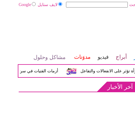
حث
لايف ستايل
Google
أبراج
فيديو
مدوَنات
مشاكل وحلول
لى الانفعالات والتفاعل
أزمات الفتيات في سن المراهقة بين الض
آخر الأخبار