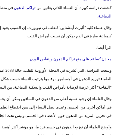
كشفت دراسة كبيرة أن النساء اللاتي يعانين من
تراكم الدهون
في منطقة
الدماغية
.
وقال علماء كلية "ألبرت أينشتاين" للطب في نيويورك، إن السبب يعود 
كيميائية ضارة في الدم يمكن أن تسبب أمراض القلب.
اقرأ أيضا:
معادن تُساعد على منع تراكم الدهون وإنقاص الوزن
العلماء توزيع الدهون في أجسامهن، وقاموا بترتيب النساء حسب شكل أج
"التفاحة" أكثر عرضة للإصابة بأمراض القلب والسكتة الدماغية، من ال
وقال العلماء إن وجود نسبة أعلى من الدهون في الساقين يمكن أن يح
في أماكن أخرى من الجسم، وعندما تصل النساء إلى سن انقطاع الطمث
في تخزين المزيد من الدهون حول الأعضاء في الجسم، وليس تحت الجلد
وأوضح العلماء أن توزيع الدهون في جسم فرد ما، هو مؤشر أكثر أهمية 