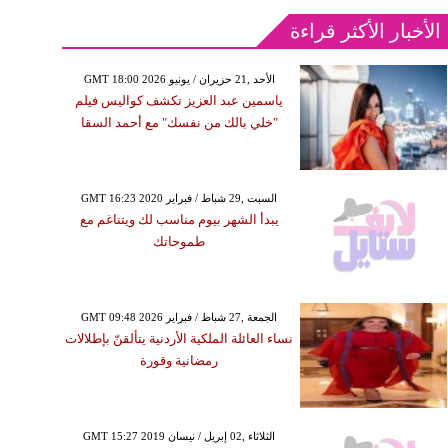
الأخبار الأكثر قراءة
GMT 18:00 2026 الأحد ,21 حزيران / يونيو
ياسمين عبد العزيز تكشف كواليس فيلم
"خلي بالك من نفسك" مع أحمد السقا
GMT 16:23 2020 السبت ,29 شباط / فبراير
يبدأ الشهر بيوم مناسب لك ويتناغم مع
طموحاتك
GMT 09:48 2026 الجمعة ,27 شباط / فبراير
نساء العائلة الملكية الأردنية يتألقنّ بإطلالات
رمضانية وقورة
GMT 15:27 2019 الثلاثاء ,02 إبريل / نيسان