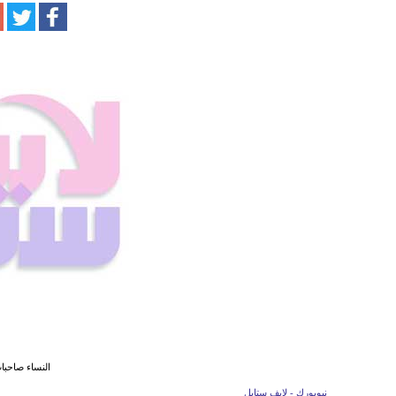
النساء صاحبا
نيويورك - لايف ستايل