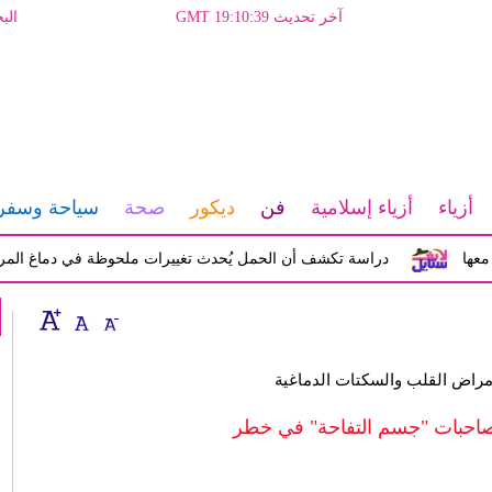
آخر تحديث GMT 19:10:39
الب
أزياء
أزياء إسلامية
فن
ديكور
صحة
سياحة وسفر
دراسة تكشف أن الحمل يُحدث تغييرات ملحوظة في دماغ المرأة تؤثر ع
أمراض القلب والسكتات الدماغية
ء صاحبات "جسم التفاحة" في خطر