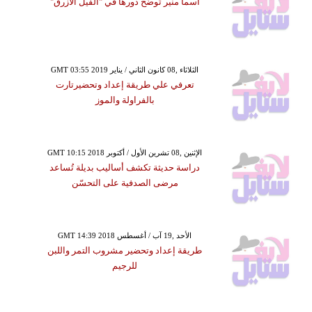
أسما منير تُوضِّح دورها في "الفيل الأزرق"
GMT 03:55 2019 الثلاثاء ,08 كانون الثاني / يناير
تعرفي علي طريقة إعداد وتحضيرتارت
بالفراولة والموز
GMT 10:15 2018 الإثنين ,08 تشرين الأول / أكتوبر
دراسة حديثة تكشف أساليب بديلة تُساعد
مرضى الصدفية على التحسّن
GMT 14:39 2018 الأحد ,19 آب / أغسطس
طريقة إعداد وتحضير مشروب التمر واللبن
للرجيم