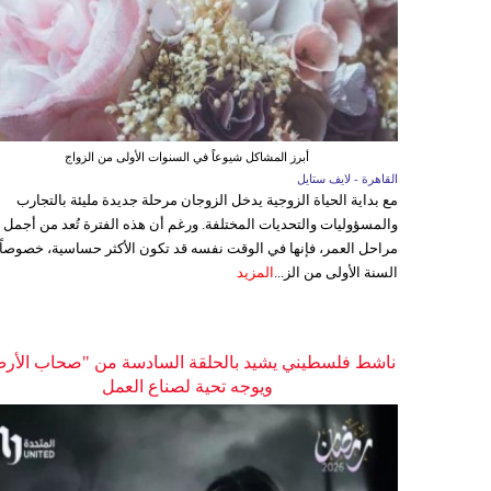
أبرز المشاكل شيوعاً في السنوات الأولى من الزواج
القاهرة - لايف ستايل
مع بداية الحياة الزوجية يدخل الزوجان مرحلة جديدة مليئة بالتجارب
والمسؤوليات والتحديات المختلفة. ورغم أن هذه الفترة تُعد من أجمل
مراحل العمر، فإنها في الوقت نفسه قد تكون الأكثر حساسية، خصوصاً
السنة الأولى من الز...
المزيد
ناشط فلسطيني يشيد بالحلقة السادسة من "صحاب الأر
ويوجه تحية لصناع العمل