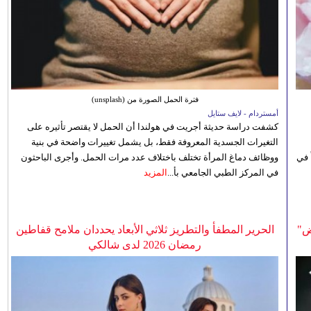
فترة الحمل الصورة من (unsplash)
أمستردام - لايف ستايل
كشفت دراسة حديثة أجريت في هولندا أن الحمل لا يقتصر تأثيره على
التغيرات الجسدية المعروفة فقط، بل يشمل تغييرات واضحة في بنية
 في
ووظائف دماغ المرأة تختلف باختلاف عدد مرات الحمل. وأجرى الباحثون
في المركز الطبي الجامعي بأ...
المزيد
ض"
الحرير المطفأ والتطريز ثلاثي الأبعاد يحددان ملامح قفاطين
رمضان 2026 لدى شالكي