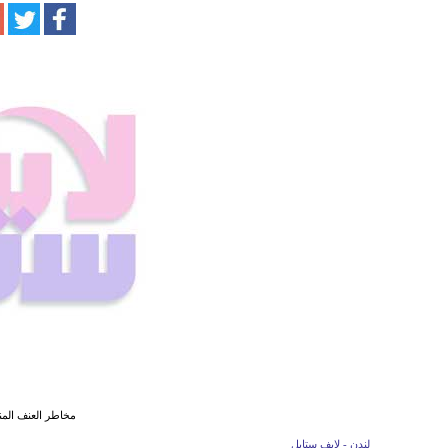
مخاطر العنف المن
لندن - لايف ستايل