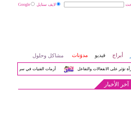
حث
لايف ستايل
Google
أبراج
فيديو
مدوَنات
مشاكل وحلول
لى الانفعالات والتفاعل
أزمات الفتيات في سن المراهقة بين الض
آخر الأخبار