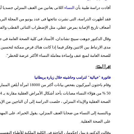
أفادت دراسة طبية بأن
النساء
اللاتى يعانين من العنف المنزلي جسديا 
فقد أظهرت الدراسة، التى نشرت نتائجها فى عدد يونيو من المجلة البر
أضعاف تاريخ الإصابة بمرض عقلي، مثل الإضطراب الثنائى القطب والف
وقال الدكتور جوهت سينج تشاندان، الأستاذ فى كلية الصحة العامة فى ج
مدى الارتباط بين الاثنين وفكر فيما إذا كانت هناك فرص ممكنة لتحسين ح
للصحة العامة لمنع عنف وإساءة معاملة النساء الأكثر عرضة للخطر".
اقرأ أيضًا:
فاتورة "خيالية" لترامب وحاشيته خلال زيارة بريطانيا
وقام باحثون أميركيون بفحص ب
الصحة العقلية والإيذاء المنزلي ، خلصت الدراسة إلى أن الناجين من الإ
وبالنسبة إلى النساء من ضحايا العنف المنزلي، يقول الخبراء، على المهن
على الصحة العقلية.
وقالت الدكتورة بينا راجكومار، الباحثة في الكلية الملكية للأطباء النفسي