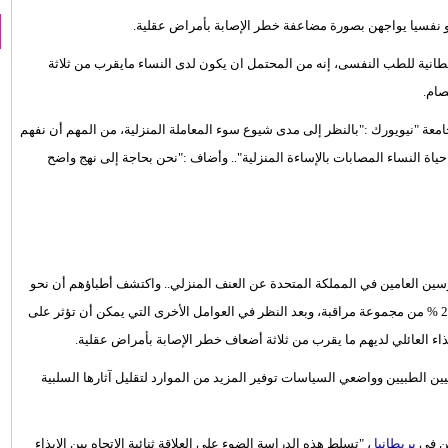
أو نفسيا يواجهن بصورة مضاعفة خطر الإصابة بأمراض عقلية.
يطانية للطب النفسى، إنه من المحتمل ان يكون لدى النساء مايقرب من ثلاثة
صام.
امعة "نيويورك :"بالنظر إلى مدى شيوع سوء المعاملة المنزلية، من المهم أن نفهم
ياة النساء المصابات بالإساءة المنزلية".. وأضاف :"نحن بحاجة إلى نهج واضح
يانات أكثر من 18000 امرأة أبلغن الممارسين العامين في المملكة المتحدة عن العنف المنزلي.. واكتشف أطباؤهم أن نحو
50 % من هؤلاء النساء مصابات بأحد أشكال الأمراض العقلية مقارنة بـ 24 % من مجموعة مراقبة، وبعد النظر في العوامل الأخرى التي يمكن أن تؤثر على
يذاء العائلي لديهم ما يقرب من ثلاثة أضعاف خطر الإصابة بأمراض عقلية.
يين الطبيين وواضعي السياسات توفير المزيد من الموارد لتقليل آثارها السلبية
ين فى
بريطانيا
، "تسلط هذه الدراسة الضوء على العلاقة ثنائية الاتجاه بين الإيذاء