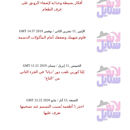
أفكار بسيطة وجذابة لإضفاء الرونق على
غرف الطعام
GMT 14:37 2019 الإثنين ,11 تشرين الثاني / نوفمبر
قاوم شهيتك وضعفك أمام المأكولات الدسمة
GMT 11:21 2019 الخميس ,11 إبريل / نيسان
إمّا كورين تلعب دور "ديانا" في الجزء الثاني
من "التاج"
GMT 22:22 2020 الجمعة ,15 أيار / مايو
احذر 5 أطعمة تُسبب التسمم عند تسخينها
تعرف عليها