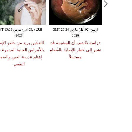
الإثنين ,02 آذار/ مارس GMT 20:18
الإثنين ,02 آذار/ مارس GMT 20:24
الثلاثاء ,03 آذار/ مارس 23
2026
2026
20
 سبب صعوبة
دراسة تكشف أن المشيمة قد
التدخين يزيد من خطر الإص
ات والوجبات
تشير إلى خطر الإصابة بالفصام
بالأمراض العينية المدمرة 
عد الشبع
مستقبلاً
إعتام عدسة العين والضمو
البقعي