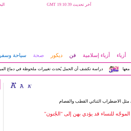
آخر تحديث GMT 19:10:39
الب
أزياء
أزياء إسلامية
فن
ديكور
صحة
سياحة وسفر
دراسة تكشف أن الحمل يُحدث تغييرات ملحوظة في دماغ المرأة تؤثر ع
ثل الاضطراب الثنائي القطب والفصام
وجّه للنساء قد يؤدي بهن إلى "الجُنون"