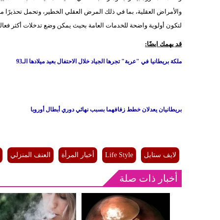
والأمراض العقلية، بما في ذلك المرض العقلي الخطير، وتحمل تحذيرًا مهمًا
لتكون أولوية واضحة للخدمات العامة بحيث يمكن وضع تدخلات أكثر فعال
قد يهمك ايضًا:
ملكة بريطانيا في "عربة" تجرها الجياد خلال الاحتفال بعيد ميلادها الـ93
بريطانيان يعدلان خطط زفافهما بسبب نهائي دوري أبطال أوروبا
لايف ستايل
Life Style
أخبار المرأة
العنف المنزلي
أخبار ذات صلة