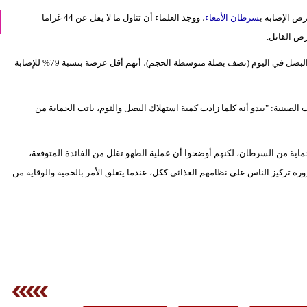
ص الإصابة ب
سرطان الأمعاء
، ووجد العلماء أن تناول ما لا يقل عن 44 غراما
رض القاتل.
وتبيّن في دراسة شملت 1666 رجلا وامرأة، ممن يتناولون 74 غراما من البصل في اليوم (نصف بصلة متوسطة الحجم)، أنهم أقل عرضة بنسبة 79% للإصابة
لصينية: "يبدو أنه كلما زادت كمية استهلاك البصل والثوم، باتت الحماية من
ماية من السرطان، لكنهم أوضحوا أن عملية الطهو تقلل من الفائدة المتوقعة،
 تركيز الناس على نظامهم الغذائي ككل، عندما يتعلق الأمر بالحمية والوقاية من