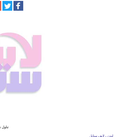
تناول 
لندن ـ لايف ستايل