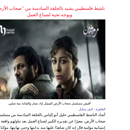
ناشط فلسطيني يشيد بالحلقة السادسة من "صحاب الأر
ويوجه تحية لصناع العمل
أفيش مسلسل صحاب الأرض للممثل إياد نصار والفنانة منة شلبي
القاهرة - لايف ستايل
أشاد الناشط الفلسطيني خليل أبو إلياس بالحلقة السادسة من مسلس
صحاب الأرض، معبرًا عن تقديره الكبير لصناع العمل بعد تناولهم واقعة
إنسانية مؤلمة قال إنه كان شاهدًا عليها منذ بدايتها وحتى نهايتها، مؤكدًا