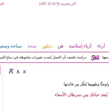
آخر تحديث GMT 19:10:39
الب
أزياء
أزياء إسلامية
فن
ديكور
صحة
سياحة وسفر
دراسة تكشف أن الحمل يُحدث تغييرات ملحوظة في دماغ المرأة تؤثر ع
جيًّا وطهوها يُقلّل مِن فائدتها
 يُنقذ حياتك مِن سرطان الأمعاء