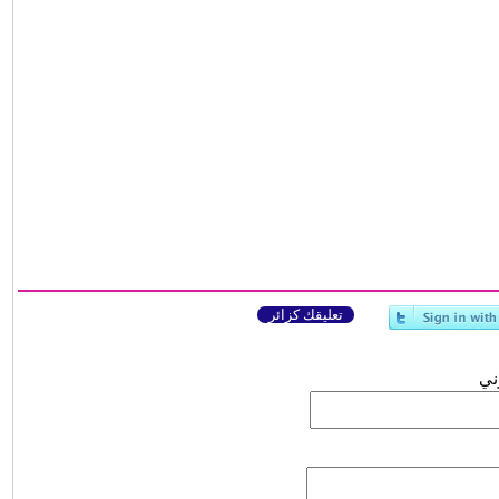
تعليقك كزائر
وني