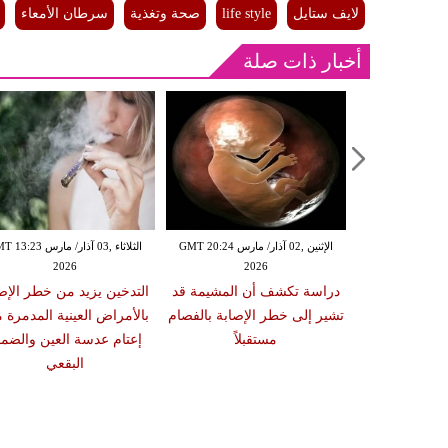
لايف ستايل
life style
صحة وتغذية
سرطان الأمعاء
أخبار ذات صلة
الإثنين ,02 آذار/ مارس GMT 20:18
الإثنين ,02 آذار/ مارس GMT 20:24
الثلاثاء ,03 آذار/ مارس 23
2026
2026
20
 سبب صعوبة
دراسة تكشف أن المشيمة قد
التدخين يزيد من خطر الإص
ات والوجبات
تشير إلى خطر الإصابة بالفصام
بالأمراض العينية المدمرة 
عد الشبع
مستقبلاً
إعتام عدسة العين والضمو
البقعي