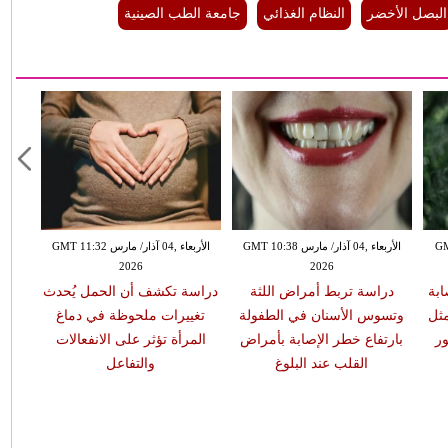
البصل الأخضر
النظام الغذائي
جامعة الطب الصينية
GMT 13:
الأربعاء ,04 آذار/ مارس GMT 10:38
الأربعاء ,04 آذار/ مارس GMT 11:32
2026
2026
ابة
دراسة تربط أمراض اللثة
دراسة تكشف أن الحمل يُحدث
مثل
وتسوس الأسنان في الطفولة
تغييرات ملحوظة في دماغ
ر
بارتفاع خطر الإصابة بأمراض
المرأة تؤثر على الانفعالات
القلب عند البلوغ
والتفاعل