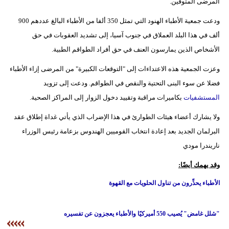
المرضى المتوفين.
ودعت جمعية الأطباء الهنود التي تمثل 350 ألفا من الأطباء البالغ عددهم 900
ألف في هذا البلد العملاق في جنوب آسيا، إلى تشديد العقوبات في حق
الأشخاص الذين يمارسون العنف في حق أفراد الطواقم الطبية.
وعزت الجمعية هذه الاعتداءات إلى "التوقعات الكبيرة" من المرضى إزاء الأطباء
فضلا عن سوء البنى التحتية والنقص في الطواقم. ودعت إلى تزويد
المستشفيات
بكاميرات مراقبة وتقييد دخول الزوار إلى المراكز الصحية.
ولا يشارك أعضاء هيئات الطوارئ في هذا الإضراب الذي يأتي غداة إطلاق عقد
البرلمان الجديد بعد إعادة انتخاب القوميين الهندوس بزعامة رئيس الوزراء
ناريندرا مودي
وقد يهمك أيضًا:
الأطباء يحذِّرون من تناول الحلويات مع القهوة
"شلل غامض" يُصيب 550 أميركيًا والأطباء يعجزون عن تفسيره