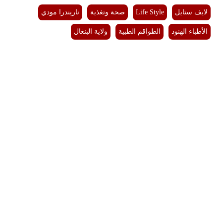
لايف ستايل
Life Style
صحة وتغذية
ناريندرا مودي
الأطباء الهنود
الطواقم الطبية
ولاية البنغال