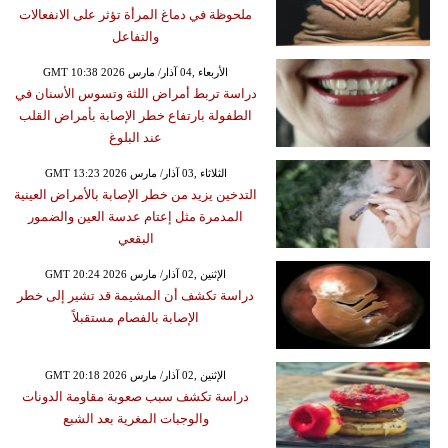
ملحوظة في دماغ المرأة تؤثر على الانفعالات
والتفاعل
GMT 10:38 2026 الأربعاء ,04 آذار/ مارس
دراسة تربط أمراض اللثة وتسوس الأسنان في
الطفولة بارتفاع خطر الإصابة بأمراض القلب
عند البلوغ
GMT 13:23 2026 الثلاثاء ,03 آذار/ مارس
التدخين يزيد من خطر الإصابة بالأمراض العينية
المدمرة مثل إعتام عدسة العين والضمور
البقعي
GMT 20:24 2026 الإثنين ,02 آذار/ مارس
دراسة تكشف أن المشيمة قد تشير إلى خطر
الإصابة بالفصام مستقبلاً
GMT 20:18 2026 الإثنين ,02 آذار/ مارس
دراسة تكشف سبب صعوبة مقاومة الدونات
والوجبات المغرية بعد الشبع