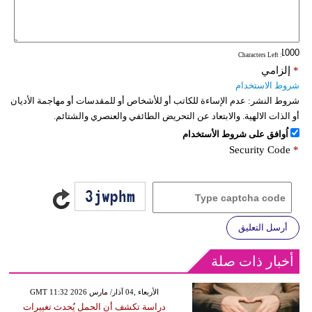
: Characters Left
*
إلزامي
شروط الاستخدام
شروط النشر:
عدم الإساءة للكاتب أو للأشخاص أو للمقدسات أو مهاجمة الأديان
أو الذات الالهية. والابتعاد عن التحريض الطائفي والعنصري والشتائم.
اُوافق على شروط الأستخدام
Security Code
*
أرسل التعليق
أخبار ذات صلة
GMT 11:32 2026 الأربعاء ,04 آذار/ مارس
دراسة تكشف أن الحمل يُحدث تغييرات