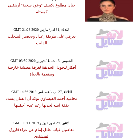
حنان مطاوع تكشف "وعود سخية" أرهقني
كممثلة
GMT 21:28 2020 الثلاثاء ,31 آذار/ مارس
تعرفي على طريقة إعداد وتحضير السحلب
الدايت
GMT 03:59 2020 الخميس ,13 شباط / فبراير
أفكار لتحويل الحديقة لغرفة معيشة خارجية
ومفعمة بالحياة
GMT 14:56 2019 الثلاثاء ,27 آب / أغسطس
محامية أحمد الفيشاوي تؤكد أن الفنان يسدد
نفقة ابنته لجدتها رغم عدم أحقيتها
GMT 11:11 2019 الإثنين ,29 تموز / يوليو
تفاصيل غياب عادل إمام عن عزاء فاروق
الفيشاوي