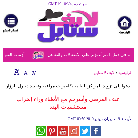
آخر تحديث GMT 19:10:39
الرئيسية
مرأة
أزياء
أزياء
في دماغ المرأة تؤثر على الانفعالات والتفاعل
أزمات الفتيات ف
إسلامية
فن
الرئيسية
»
لايف لاستايل
ديكور
دعوا إلى تزويد المراكز الطبية بكاميرات مراقبة وتقييد دخول الزوّار
صحة
عنف المرضى وأسرهم مع الأطباء وراء إضراب
مستشفيات الهند
سياحة
وسفر
09:50 2019 الأربعاء ,19 حزيران / يونيو
GMT
أبراج