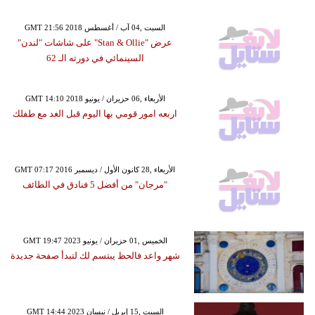
GMT 21:56 2018 السبت ,04 آب / أغسطس
عرض "Stan & Ollie" على شاشات "لندن"
السينمائي في دورته الـ 62
GMT 14:10 2018 الأربعاء ,06 حزيران / يونيو
اربعه امور قومي بها اليوم قبل الغد مع طفلك
GMT 07:17 2016 الأربعاء ,28 كانون الأول / ديسمبر
"مرجان" من أفضل 5 فنادق في الطائف
GMT 19:47 2023 الخميس ,01 حزيران / يونيو
شهر واعد فالحظ يبتسم لك لتبدأ صفحة جديدة
GMT 14:44 2023 السبت ,15 إبريل / نيسان