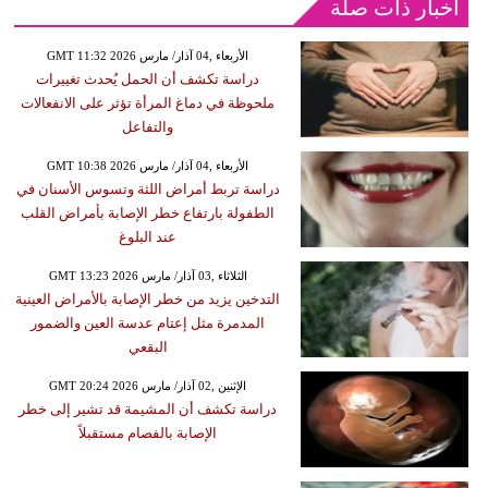
أخبار ذات صلة
GMT 11:32 2026 الأربعاء ,04 آذار/ مارس
دراسة تكشف أن الحمل يُحدث تغييرات
ملحوظة في دماغ المرأة تؤثر على الانفعالات
والتفاعل
GMT 10:38 2026 الأربعاء ,04 آذار/ مارس
دراسة تربط أمراض اللثة وتسوس الأسنان في
الطفولة بارتفاع خطر الإصابة بأمراض القلب
عند البلوغ
GMT 13:23 2026 الثلاثاء ,03 آذار/ مارس
التدخين يزيد من خطر الإصابة بالأمراض العينية
المدمرة مثل إعتام عدسة العين والضمور
البقعي
GMT 20:24 2026 الإثنين ,02 آذار/ مارس
دراسة تكشف أن المشيمة قد تشير إلى خطر
الإصابة بالفصام مستقبلاً