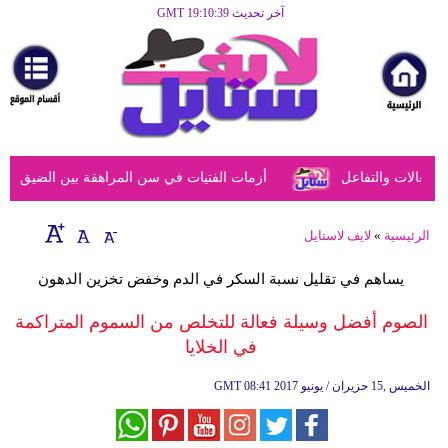
آخر تحديث GMT 19:10:39
الرئيسية
مرأة
أزياء
أزياء
عالات والتفاعل
أزمات الفتيات في سن المراهقة بين الضيق النفسي
إسلامية
فن
الرئيسية
»
لايف لاستايل
ديكور
يساهم في تقليل نسبة السكر في الدم وخفض تخزين الدهون
صحة
الصوم أفضل وسيلة فعالة للتخلص من السموم المتراكمة
في الخلايا
سياحة
وسفر
08:41 2017 الخميس ,15 حزيران / يونيو
GMT
أبراج