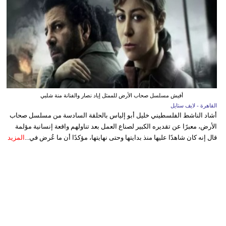
أفيش مسلسل صحاب الأرض للممثل إياد نصار والفنانة منة شلبي
القاهرة - لايف ستايل
أشاد الناشط الفلسطيني خليل أبو إلياس بالحلقة السادسة من مسلسل صحاب
الأرض، معبرًا عن تقديره الكبير لصناع العمل بعد تناولهم واقعة إنسانية مؤلمة
قال إنه كان شاهدًا عليها منذ بدايتها وحتى نهايتها، مؤكدًا أن ما عُرض في...
المزيد