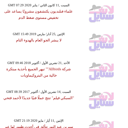
GMT 07:29 2020 السبت ,11 كانون الثاني / يناير
علماء فنلنديون يكتشفون مشروبًا يساعد على
تخفيض مستوى ضغط الدم
GMT 15:49 2019 الإثنين ,25 آذار/ مارس
لا يبشر الجو العام بالهدوء التام
GMT 09:46 2018 الأحد ,21 تشرين الأول / أكتوبر
شركة Allbirds"" تبهر الجميع بأحذية مبتكرة
خالية من البتروكيماويات
GMT 08:39 2017 السبت ,14 تشرين الأول / أكتوبر
"السبكي فيلم" تنتج عملًا فنيًا جديدًا لأحمد فتحي
GMT 21:19 2020 الإثنين ,11 أيار / مايو
سيرين عبد النور تتألق في أحدث ظهور لها عبر