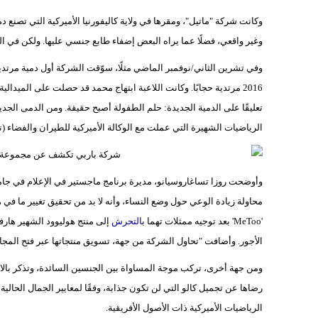
وكانت شركة "ماتيل"، ومقرها في ولاية كاليفورنيا الأميركية التي تصنع 
وغير واقعي، فضلًا عما يراه البعض إضفاء طابع جنسي عليها. ولكن في ال
وفي تشرين الثاني/نوفمبر الماضي مثلًا، سوّقت الشركة أول دمية مرتدية
2016 مرتدية حجابًا. وكانت اللاعبة ابتهاج محمد قد حصلت على الميدال
تعليقًا على الدمية الجديدة: حلم الطفولة أصبح حقيقة. ومن الدمى الجدي
الرياضيات الشهيرة التي عملت مع الوكالة الأميركية للطيران والفضاء (ن
وأوضحت روزا تساغاروسيانو، مديرة برنامج ماجستير في الإعلام في جام
محاولة زيادة الوعي حول وضع النساء، وأنه لا بد من تحقيق تغيير ما في ه
'MeToo' بعد توجيه ممثلات تهما ب
التحرش
إلى منتج هوليوود الشهير هارف
الأجور. وأضافت "تحاول الشركة من جهة، تسويق منتجاتها عبر فتح المجال 
ومن جهة أخرى، تركب موجة المساواة بين الجنسين السائدة، وتذكر بالاح
رضاها عن تجميل كالو التي لن تكون جذابة، وفقًا لمعايير الجمال الحالي
الرياضيات الأميركية ذات الأصول الأفريقية.