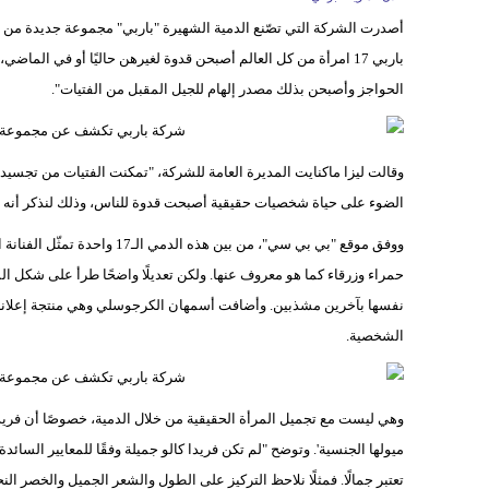
أصدرت الشركة التي تصّنع الدمية الشهيرة "باربي" مجموعة جديدة من الد
باربي 17 امرأة من كل العالم أصبحن قدوة لغيرهن حاليًا أو في الماضي، وتنحدر هؤلاء
الحواجز وأصبحن بذلك مصدر إلهام للجيل المقبل من الفتيات".
وقالت ليزا ماكنايت المديرة العامة للشركة، "تمكنت الفتيات من تجسيد
الضوء على حياة شخصيات حقيقية أصبحت قدوة للناس، وذلك لنذكر أنه 
ووفق موقع "بي بي سي"، من بين ه
حمراء وزرقاء كما هو معروف عنها. ولكن تعديلًا واضحًا طرأ على شكل ال
نفسها بآخرين مشذبين. وأضافت أسمهان الكرجوسلي وهي منتجة إعلانا
الشخصية.
وهي ليست مع تجميل المرأة الحقيقية من خلال الدمية، خصوصًا أن فريدة
ميولها الجنسية'. وتوضح "لم تكن فريدا كالو جميلة وفقًا للمعايير السائ
تعتبر جمالًا. فمثلًا نلاحظ التركيز على الطول والشعر الجميل والخصر النح