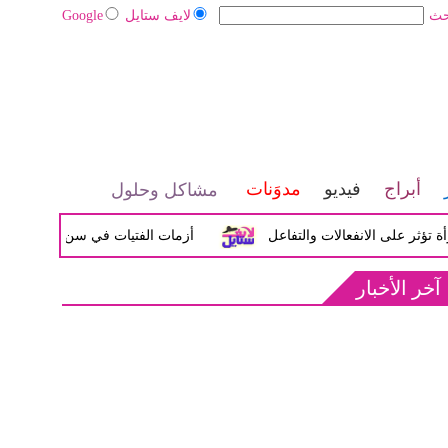
حث
لايف ستايل
Google
أبراج
فيديو
مدوَنات
مشاكل وحلول
لى الانفعالات والتفاعل
أزمات الفتيات في سن المراهقة بين الض
آخر الأخبار