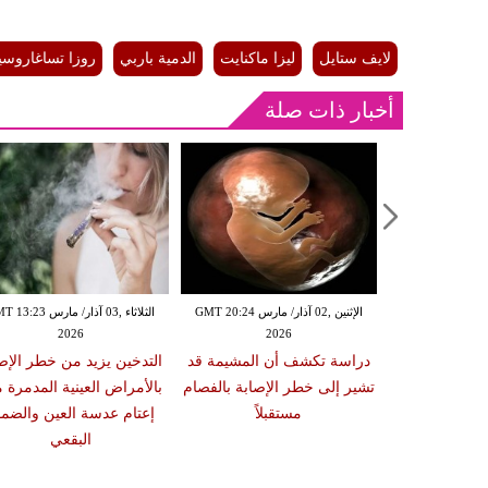
لايف ستايل
ليزا ماكنايت
الدمية باربي
روزا تساغاروسيا
أخبار ذات صلة
الإثنين ,02 آذار/ مارس GMT 20:18
الإثنين ,02 آذار/ مارس GMT 20:24
الثلاثاء ,03 آذار/ مارس 23
2026
2026
20
 سبب صعوبة
دراسة تكشف أن المشيمة قد
التدخين يزيد من خطر الإص
ات والوجبات
تشير إلى خطر الإصابة بالفصام
بالأمراض العينية المدمرة 
عد الشبع
مستقبلاً
إعتام عدسة العين والضمو
البقعي