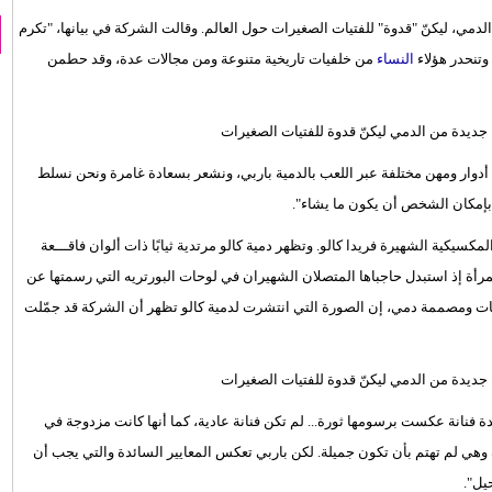
مي، ليكنّ "قدوة" للفتيات الصغيرات حول العالم. وقالت الشركة في بيانها، "تكرم
النساء
من خلفيات تاريخية متنوعة ومن مجالات عدة، وقد حطمن
 أدوار ومهن مختلفة عبر اللعب بالدمية باربي، ونشعر بسعادة غامرة ونحن نسلط
بإمكان الشخص أن يكون ما يشاء".
ذه الدمي الـ17 واحدة تمثّل الفنانة المكسيكية الشهيرة فريدا كالو. وتظهر دمية كالو مرتدية ثيابًا ذات ألوان فاقـــعة
مرأة إذ استبدل حاجباها المتصلان الشهيران في لوحات البورتريه التي رسمتها عن
ت ومصممة دمي، إن الصورة التي انتشرت لدمية كالو تظهر أن الشركة قد جمّلت
 فنانة عكست برسومها ثورة... لم تكن فنانة عادية، كما أنها كانت مزدوجة في
دة وهي لم تهتم بأن تكون جميلة. لكن باربي تعكس المعايير السائدة والتي يجب أن
يل".