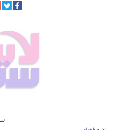
الدمي
لندن ـ ماريا طبراني