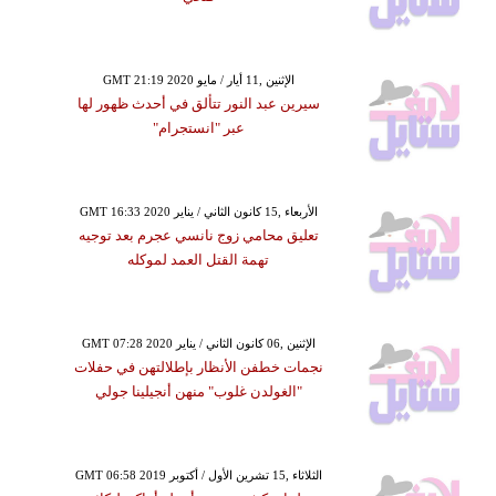
GMT 21:19 2020 الإثنين ,11 أيار / مايو
سيرين عبد النور تتألق في أحدث ظهور لها
عبر "انستجرام"
GMT 16:33 2020 الأربعاء ,15 كانون الثاني / يناير
تعليق محامي زوج نانسي عجرم بعد توجيه
تهمة القتل العمد لموكله
GMT 07:28 2020 الإثنين ,06 كانون الثاني / يناير
نجمات خطفن الأنظار بإطلالتهن في حفلات
"الغولدن غلوب" منهن أنجيلينا جولي
GMT 06:58 2019 الثلاثاء ,15 تشرين الأول / أكتوبر