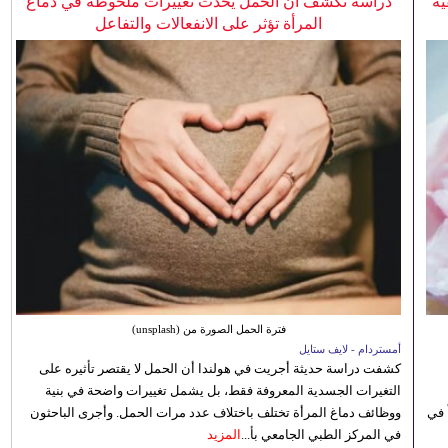
ية
دراسة تكشف أن الحمل يُحدث تغييرات ملحوظة في دماغ
المرأة تؤثر على الانفعالات والتفاعل
فترة الحمل الصورة من (unsplash)
أمستردام - لايف ستايل
كشفت دراسة حديثة أجريت في هولندا أن الحمل لا يقتصر تأثيره على
التغيرات الجسدية المعروفة فقط، بل يشمل تغييرات واضحة في بنية
 في
ووظائف دماغ المرأة تختلف باختلاف عدد مرات الحمل. وأجرى الباحثون
في المركز الطبي الجامعي بأ...
المزيد