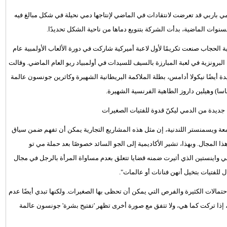
دمي باربي قد تعرضت لانتقادات في الماضي لإنتاجها دمي نحيلة في شكل مبالغ فيه
سنوات الماضية، بدأت الشركة بتنويع دماها من ناحية الشكل تحديدًا.
 الحجاب صنعت تكريمًا لأول لاعبة أميركية شاركت في دورة الألعاب الأولمبية عام
ية البرونزية في لعبة المبارزة بالسيف للسيدات في أولمبياد ريو العام الماضي. وقالت
دة أيضًا نيكولا أدامس، بطلة الملاكمة البريطانية الشهيرة وكاثرين جونسون عالمة
اسا) وهيلين داروز الطاهية الفرنسية الشهيرة.
عة ويسمنستر اللندنية، إن مثل هذه المشاريع التجارية يمكن أن تفهم ضمن سياق
ذا المجال. وبهذا، تشير الأكاديمية إلى الجو السائد خصوصًا بعد حملة مي تو
ي واينستين الذي أثيرت ضمنه قضايا تتعلق بعدم مساواة المرأة بالرجل في مجال
للفتيات بتخيل أنهن فنانات أو عالمات".
تمالات الكثيرة والفرص التي يمكن أن تحظى بها الصغيرات. ولكنها تبدي أيضًا عدم
ة، إذا تركت كما هي، ولا تتفق مع صورة أخرى تظهر 'تفتيح بشرة' جونسون عالمة