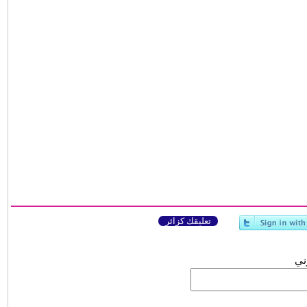
تعليقك كزائر
وني