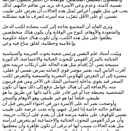
نفسية كامنة، وعدم وعي الأسرة قد يزيد من تفاقم حالتهم، لذلك
يجب في مثل ظهور أعراض لمثل هذه الحالات أن يعرض على طبيب
نفسي، أو على الأقل تتقرّب منه أسرته لتعرف ما هية مشكلته.
وترى الفايد أن المجتمع بحاجة إلى كتب مضادة لكتب الدجل
والشعوذة والأوهام، كنوع من الوقاية وأن يكون هناك متخصّصين
يطلعوا على مثل هذه الكتب، وأن تكوت هناك حملة حكومية
وإعلامية وخطابية، لخلق مناخ فيه وعي.
وبيّنت أستاذ علم النفس ورئيس شعبة بحوث الجريمة والسياسية
الجنائية بالمركز القومي للبحوث الجنائية والاجتماعية، الدكتورة
سميحة نصر، أنّ إقدام مثل هذه الحالة على ارتكاب جريمة بحق
أقرب الناس إليه، يعتبر مؤشر قوي لإصابته بمرض نفسي أو عقلي،
مشيرة إلى أن التعرض للهلاوس البصرية والسمعية والتعرض لكتب
السحر قيد يقوي بداخله إحساس الشك في الآخر ومن هم قريبون
منه، بالإضافة إلى أن هناك عوامل تدفع إلى ذلك منها أن تكون
الشخصية محبطة جدا أو غير قادر على تأكيد ذاتها عن طريق ما هو
طبيعي، فتلجأ لما هو غير طبيعي وهو الأوهام والسحر
وأوضحت نصر أنه على الأسرة دور في احتواء المريض قبل أن
تتفاقم حالته خاصة إذا انعزل عنهم، وأنه يجب عرضه على طبيب
نفسي للوقوف على ماهية مرضه قبل أن يقدم على ارتكاب جريمة،
وأن مركز القومي للبحوث الجنائية والاجتماعية لم يتعرض لدراسة
مثل هذه الحالات بسبب أنها ام ترقى أن تكون ظاهرة وأن معظمها