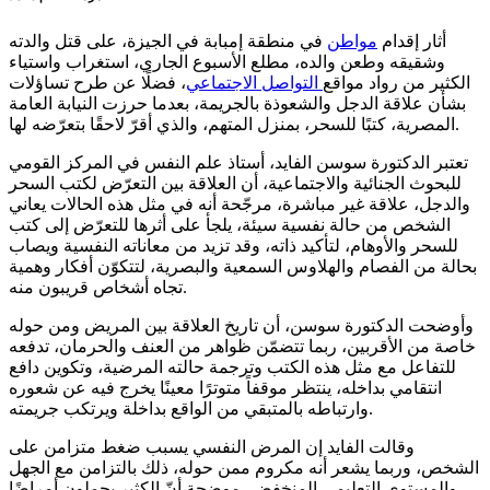
أثار إقدام
مواطن
في منطقة إمبابة في الجيزة، على قتل والدته
وشقيقه وطعن والده، مطلع الأسبوع الجاري، استغراب واستياء
الكثير من رواد مواقع
التواصل الاجتماعي
، فضلًا عن طرح تساؤلات
بشأن علاقة الدجل والشعوذة بالجريمة، بعدما حرزت النيابة العامة
المصرية، كتبًا للسحر، بمنزل المتهم، والذي أقرّ لاحقًا بتعرّضه لها.
تعتبر الدكتورة سوسن الفايد، أستاذ علم النفس في المركز القومي
للبحوث الجنائية والاجتماعية، أن العلاقة بين التعرّض لكتب السحر
والدجل، علاقة غير مباشرة، مرجّحة أنه في مثل هذه الحالات يعاني
الشخص من حالة نفسية سيئة، يلجأ على أثرها للتعرّض إلى كتب
للسحر والأوهام، لتأكيد ذاته، وقد تزيد من معاناته النفسية ويصاب
بحالة من الفصام والهلاوس السمعية والبصرية، لتتكوّن أفكار وهمية
تجاه أشخاص قريبون منه.
وأوضحت الدكتورة سوسن، أن تاريخ العلاقة بين المريض ومن حوله
خاصة من الأقربين، ربما تتضمّن ظواهر من العنف والحرمان، تدفعه
للتفاعل مع مثل هذه الكتب وترجمة حالته المرضية، وتكوين دافع
انتقامي بداخله، ينتظر موقفاً متوترًا معينًا يخرج فيه عن شعوره
وارتباطه بالمتبقي من الواقع بداخلة ويرتكب جريمته.
وقالت الفايد إن المرض النفسي يسبب ضغط متزامن على
الشخص، وربما يشعر أنه مكروم ممن حوله، ذلك بالتزامن مع الجهل
والمستوى التعليمي المنخفض، موضحة أنّ الكثير يحملون أمراضًا