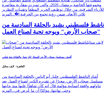
كشفت دار شالكي، بقيادة المصمم السعودي قاسم القاسم، عن
مجموعتها الخاصة برمضان 2026، والتي تميزت بمقاربة معاصرة
للأزياء الشرقية، من خلال توظيف الحرير المطفأ وتقنيات التطريز
ثلاثي الأبعاد، ضمن رؤية تجمع بين الحرفية ا�...
المزيد
ناشط فلسطيني يشيد بالحلقة السادسة من
"صحاب الأرض" ويوجه تحية لصناع العمل
أفيش مسلسل صحاب الأرض للممثل إياد نصار والفنانة منة شلبي
القاهرة - لايف ستايل
أشاد الناشط الفلسطيني خليل أبو إلياس بالحلقة السادسة من
مسلسل صحاب الأرض، معبرًا عن تقديره الكبير لصناع العمل بعد
تناولهم واقعة إنسانية مؤلمة قال إنه كان شاهدًا عليها منذ بدايتها
وحتى نهايتها، مؤكدًا أن ما عُرض في...
المزيد