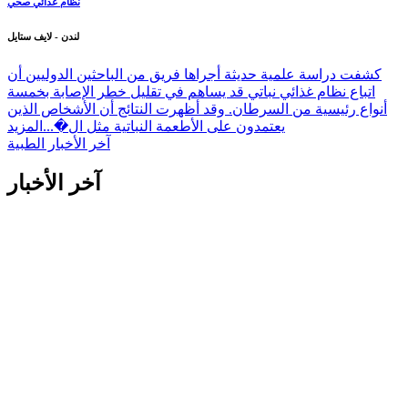
نظام غذائي صحي
لندن - لايف ستايل
كشفت دراسة علمية حديثة أجراها فريق من الباحثين الدوليين أن
اتباع نظام غذائي نباتي قد يساهم في تقليل خطر الإصابة بخمسة
أنواع رئيسية من السرطان. وقد أظهرت النتائج أن الأشخاص الذين
يعتمدون على الأطعمة النباتية مثل ال�...
المزيد
آخر الأخبار الطبية
آخر الأخبار