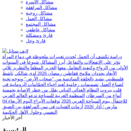
مشاكل الأسرة
مشاكل المراهقة
مشاكل زوجية
مشاكل العمل
مشاكل المجتمع
مشاكل عاطفي
قارئ ومشكلة
قارئ وحل
دراسة تكشف أن الحمل يُحدث تغييرات ملحوظة في دماغ المرأة
تؤثر على الانفعالات والتفاعل
أبرز المشاكل شيوعاً في السنوات
الأولى من الزواج وكيفية التعامل معها
الحرير المطفأ والتطريز ثلاثي
الأبعاد يحددان ملامح قفاطين رمضان 2026 لدى شالكي
ناشط
فلسطيني يشيد بالحلقة السادسة من "صحاب الأرض" ويوجه تحية
لصناع العمل
تصميمات رخامية تُعيد إحياء الحمّامات الرومانية في
قلب بيروت
النظام الغذائي النباتي يقلل من خطر الإصابة بخمسة
أنواع من السرطان
المنظمة العربية للسياحة تدعو العالم العربي
للاحتفال بيوم السياحة العربي 2026
توقعات الأبراج اليوم الأربعاء 04
مارس / أذار 2026
أزمات الفتيات في سن المراهقة بين الضيق
النفسي وحلول الأهل الحكيمة
أخر الأخبار
الرئيسية