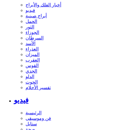
أخبار الفلك والأبراج
فيديو
أبراج صينية
الحمل
الثور
الجوزاء
السرطان
الأسد
العذراء
الميزان
العقرب
القوس
الجدي
الدلو
الحوت
تفسير الأحلام
فيديو
الرئيسية
فن وموسيقى
ستايل
صحة