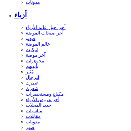
مدونات
أزياء
آخر أخبار عالم الأزياء
آخر صيحات الموضة
فيديو
عالم الموضة
إتيكيت
آخر موضة
مجوهرات
بأيديهم
مُثير
للرجال
عطرك
شعرك
مكياج ومستحضرات
أخر عروض الأزياء
جديد المحلات
مناسبات
مقابلات
مدونات
صور