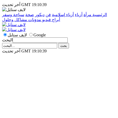
آخر تحديث GMT 19:10:39
الرئيسية
مرأة
أزياء
أزياء إسلامية
فن
ديكور
صحة
سياحة وسفر
أبراج
فيديو
مدوَنات
مشاكل وحلول
Google
لايف ستايل
البحث
آخر تحديث GMT 19:10:39