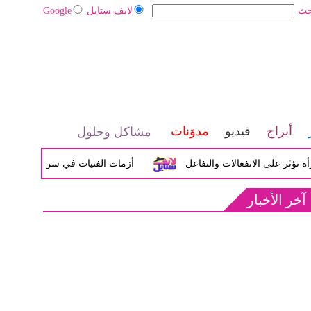
حث
لايف ستايل
Google
أبراج
فيديو
مدوَنات
مشاكل وحلول
لى الانفعالات والتفاعل
أزمات الفتيات في سن المراهقة بين الض
آخر الأخبار