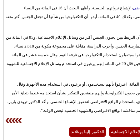
راضي
، لإشباع نزواتهم الجنسية. وأظهر البحث أن 16 في المائة من النساء
البريطانيات، ترغب في الحصول على المتعة الجنسية عبر الواقع الافتراضي، وكذلك 40 في المائة، أيدوا أن التكنولوجيا من شأنها أن تجعل الجنس أكثر متعة
وأشارت الدراسة، التي قامت بها "ناتشرال سيكلز" في ستوكهولم، إلى أن البريطانيين يحبون الجنس أكثر من وسائل الإعلام الاجتماعية، و95 في المائة من
المشاركين، قالوا إنهم يمكن أن يتخلوا عن وسائل الإعلام الاجتماعية، لممارسة الجنس. وأجرت الدراسة، مقابلة على مجموعة مكونة من 2,618 نساء،
الجنسية، وما إذا كانوا سيتقبلون استخدام التكنولوجيا في غرفة النوم. وقال خمسة عشر في المائة
منهم، أنهم حاليًا يستخدمون تطبيقات للعثور على الإشباع الجنسي، في حين قال 20 في المائة إنهم يرغبون في استخدام وسائل الإعلام الاجتماعية للشهوة
يحبون التكنولوجيا، وإنهم منفتحين للتفكير بشأن استخدامه عندما يتعلق الأمر
استخدام الواقع الافتراضي لتحقيق الإشباع الجنسي. وأكد الدكتور ترودي باربر،
م مناقشة الواقع الافتراضي والشهوة الجنسية لبعض الوقت".
علام الاجتماعية
الدكتور إلينا برغلاند