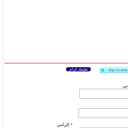
تعليقك كزائر
وني
*
إلزامي