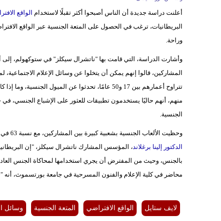
أعلنت دراسة جديدة أن الناس أصبحوا أكثر تقبلًا لاستخدام
الواقع الافت
وراحة.
تتراوح أعمارهم بين 17 و50 عامًا، تحدثوا عن الميول 
الجنسية.
وحظيت الألعاب الجنسية بشعبية كبيرة بين المشاركين، مع نسبة 63 في المائة، اعترفوا بأنهم يستخدمون أو يرغبون في استخدام هذه الأجهزة. وقال
الدكتور إلينا برغلاند
، المؤسس المشارك ناتشرال سيكلز، "إن البريطانيين 
بالجنس، وحيث من المفترض أن يجري استخدامها لمحاكاة الجنس العادي، ب
محاضر في كلية الإعلام والفنون المسرحية في جامعة بورتسموث، أنه "ت
لايف ستايل
الواقع الافتراضي
المتعة الجنسية
وسائل الإ