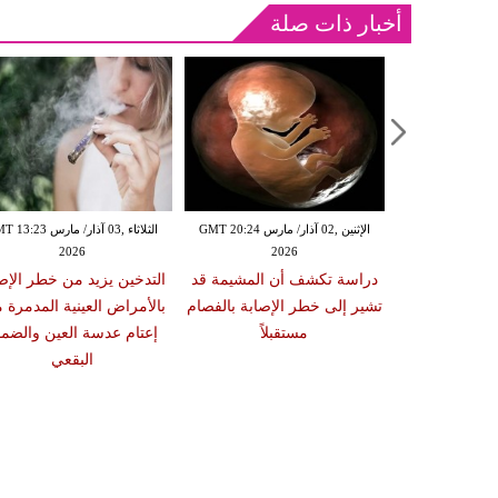
أخبار ذات صلة
الإثنين ,02 آذار/ مارس GMT 20:18
الإثنين ,02 آذار/ مارس GMT 20:24
الثلاثاء ,03 آذار/ مارس 23
2026
2026
20
 سبب صعوبة
دراسة تكشف أن المشيمة قد
التدخين يزيد من خطر الإص
ات والوجبات
تشير إلى خطر الإصابة بالفصام
بالأمراض العينية المدمرة 
عد الشبع
مستقبلاً
إعتام عدسة العين والضمو
البقعي