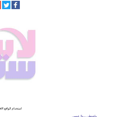
استخدام الواقع الا
واشنطن ـ رولا عيسى