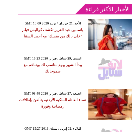
الأخبار الأكثر قراءة
GMT 18:00 2026 الأحد ,21 حزيران / يونيو
ياسمين عبد العزيز تكشف كواليس فيلم
"خلي بالك من نفسك" مع أحمد السقا
GMT 16:23 2020 السبت ,29 شباط / فبراير
يبدأ الشهر بيوم مناسب لك ويتناغم مع
طموحاتك
GMT 09:48 2026 الجمعة ,27 شباط / فبراير
نساء العائلة الملكية الأردنية يتألقنّ بإطلالات
رمضانية وقورة
GMT 15:27 2019 الثلاثاء ,02 إبريل / نيسان