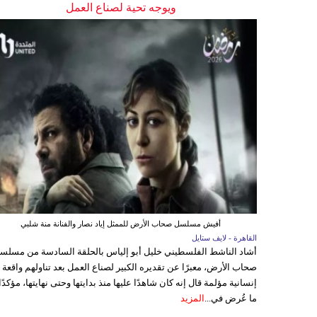
ويوجه تحية لصناع العمل
أفيش مسلسل صحاب الأرض للممثل إياد نصار والفنانة منة شلبي
القاهرة - لايف ستايل
أشاد الناشط الفلسطيني خليل أبو إلياس بالحلقة السادسة من مسلس
صحاب الأرض، معبرًا عن تقديره الكبير لصناع العمل بعد تناولهم واقعة
إنسانية مؤلمة قال إنه كان شاهدًا عليها منذ بدايتها وحتى نهايتها، مؤكدًا
ما عُرض في...
المزيد