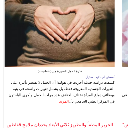
فترة الحمل الصورة من (unsplash)
أمستردام - لايف ستايل
كشفت دراسة حديثة أجريت في هولندا أن الحمل لا يقتصر تأثيره على
التغيرات الجسدية المعروفة فقط، بل يشمل تغييرات واضحة في بنية
 في
ووظائف دماغ المرأة تختلف باختلاف عدد مرات الحمل. وأجرى الباحثون
في المركز الطبي الجامعي بأ...
المزيد
ض"
الحرير المطفأ والتطريز ثلاثي الأبعاد يحددان ملامح قفاطين