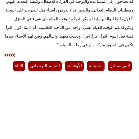
قد يحتاجون إلى المساعدة والتوجيه في القراءة للأطفال، وكيفية التحدث إليهم،
ومتطلبات النظام الغذائي، والبعض قد لا يعرفون أشياء مثل التدريب على النونية,
"أقول دائمًا للوالدين، إذا لم يكن لديكم الوقت للقيام بأي شيء في المنزل،
ولكن لديكم الوقت للقيام بشيء واحد، من الناحية التعليمية، أنا دائمًا أقول، اقرأ
قصة قبل النوم، اقرأ، اقرأ، اقرأ, وتحدث معهم, واسألهم، وضح لهم الأشياء عندما
تكون في السوبر ماركت، أو في رحلة بالسيارة".
لايف ستايل
الحضانة
الأوفستد
التعليم البريطاني
الآباء