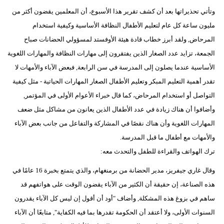
وتأتي تحذيراتها بعد أن كشف تقرير هذا الأسبوع، أن المعلمين يقضون أكثر من
مليون ساعة كل عام لتعليم الأطفال النظافة الأساسية وكيفية استخدام
المرحاض, ولقد أبرز خطاب قادة هيئة الأوفستد لمسؤولي الحضانات صباح
الجمعة، تزايد عدد الصغار الذين يفتقرون إلى مهارات النظافة والمهارات اللغوية
الأساسية عندما يصلون إلى المدرسة في سن الرابعة, فبعض الآباء والأمهات لا
تقدر أهمية التعليم المبكر وتعليم الأطفال الصغار المهارات الحياتية - مثل كيفية
التواصل أو استخدام المرحاض، كما قال خبراء الأعوام الأولى في المؤتمر,
وأضافوا أن هناك زيادة في عدد الأطفال الذين يعانون من مشاكل مثل ضعف
المهارات اللغوية وأن هناك نقصًا في المشاركة والتفاعل من جانب بعض الآباء
والأمهات مع أطفال ما قبل المدرسة.
ترك الهواتف والقراءة للطفل والتحدث معه:
وقال غاري جيفريز، مدير الحضانة من برمنغهام، والذي يتمتع بخبرة 16 عامًا في
هذه الصناعة، إن حقيقة أن الكثير من الآباء يقضون الوقت على هواتفهم قد
ساهم في بزوغ هذه المشكلة, وأضاف "أود أن أقول إن ليس كل الآباء يقدرون
السنوات الأولى، ولا أعتقد أن الحكومة تقدرها بما فيه الكفاية", متابعًا أن الآباء