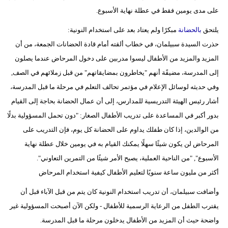
على مدى يومين فقط في عطلة نهاية الأسبوع.
يلتحق
بالحضانة
مبكرًا ولم يعتاد بعد على استخدام النونية:
حذرت السيدة سبيلمان، في خطاب ألقته أمام قادة الحضانات الجمعة، من أن
المزيد والمزيد من الأطفال ليسوا مدربين على دخول المرحاض عندما يصلون
إلى المدرسة، مضيفًة أنهم "يخاطرون بمضايقاتهم" من قبل زملائهم في الصف,
وفي حديثه لوسائل الإعلام في مؤتمر تحالف التعلم في مرحلة ما قبل المدرسة،
أشار رئيس الهيئة التدريسية للمدارس، إلى أن عمال الحضانة بحاجة إلى القيام
بدور أكبر في المساعدة على تدريب الأطفال الصغار: "دون تحمل المسؤولية بدلًا
من الوالدين، إذا كان طفلك يداوم على الحضانة كل يوم، فإن التدريب على
المرحاض لن يكون شيئًا سهلًا يمكنك القيام به في يومين خلال عطلة نهاية
الأسبوع", "من الناحية العملية، يصبح الأمر شيئًا من التمرين التعاوني".
أكثر من مليون ساعة سنويًا لتعليم الأطفال كيفية استخدام المرحاض
وأضافت سبيلمان، أن تدريب استخدام النونية كان يتم من قبل الآباء قبل أن
يقترب الطفل من الرعاية الرسمية للأطفال - ولكن الآن أصبحت المسؤولية غير
واضحة حيث أن المزيد من الأطفال يدخلون مرحلة ما قبل المدرسة.