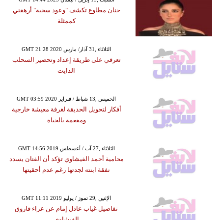
حنان مطاوع تكشف "وعود سخية" أرهقني
كممثلة
GMT 21:28 2020 الثلاثاء ,31 آذار/ مارس
تعرفي على طريقة إعداد وتحضير السحلب
الدايت
GMT 03:59 2020 الخميس ,13 شباط / فبراير
أفكار لتحويل الحديقة لغرفة معيشة خارجية
ومفعمة بالحياة
GMT 14:56 2019 الثلاثاء ,27 آب / أغسطس
محامية أحمد الفيشاوي تؤكد أن الفنان يسدد
نفقة ابنته لجدتها رغم عدم أحقيتها
GMT 11:11 2019 الإثنين ,29 تموز / يوليو
تفاصيل غياب عادل إمام عن عزاء فاروق
الفيشاوي