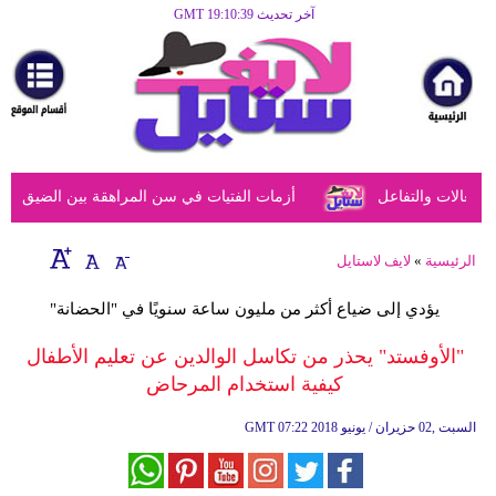
آخر تحديث GMT 19:10:39
الرئيسية
مرأة
أزياء
أزياء
عالات والتفاعل
أزمات الفتيات في سن المراهقة بين الضيق النفس
إسلامية
فن
الرئيسية
»
لايف لاستايل
ديكور
يؤدي إلى ضياع أكثر من مليون ساعة سنويًا في "الحضانة"
صحة
"الأوفستد" يحذر من تكاسل الوالدين عن تعليم الأطفال
كيفية استخدام المرحاض
سياحة
وسفر
07:22 2018 السبت ,02 حزيران / يونيو
GMT
أبراج