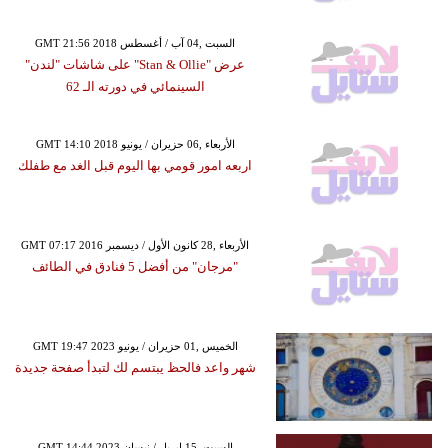
GMT 21:56 2018 السبت ,04 آب / أغسطس
عرض "Stan & Ollie" على شاشات "لندن"
السينمائي في دورته الـ 62
GMT 14:10 2018 الأربعاء ,06 حزيران / يونيو
اربعه امور قومي بها اليوم قبل الغد مع طفلك
GMT 07:17 2016 الأربعاء ,28 كانون الأول / ديسمبر
"مرجان" من أفضل 5 فنادق في الطائف
GMT 19:47 2023 الخميس ,01 حزيران / يونيو
شهر واعد فالحظ يبتسم لك لتبدأ صفحة جديدة
GMT 14:44 2023 السبت ,15 إبريل / نيسان