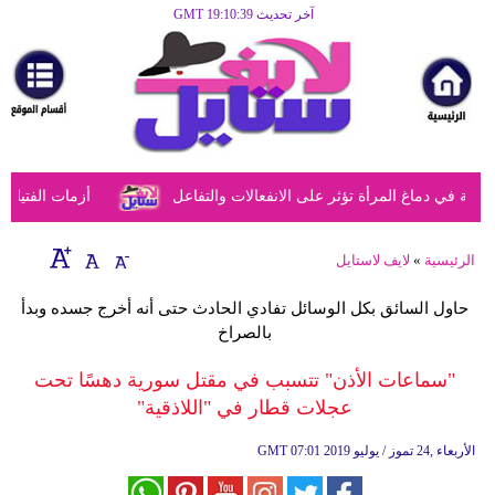
آخر تحديث GMT 19:10:39
الرئيسية
مرأة
أزياء
أزياء
في دماغ المرأة تؤثر على الانفعالات والتفاعل
أزمات الفتيات في
إسلامية
فن
الرئيسية
»
لايف لاستايل
ديكور
حاول السائق بكل الوسائل تفادي الحادث حتى أنه أخرج جسده وبدأ
بالصراخ
صحة
"سماعات الأذن" تتسبب في مقتل سورية دهسًا تحت
سياحة
عجلات قطار في "اللاذقية"
وسفر
07:01 2019 الأربعاء ,24 تموز / يوليو
GMT
أبراج