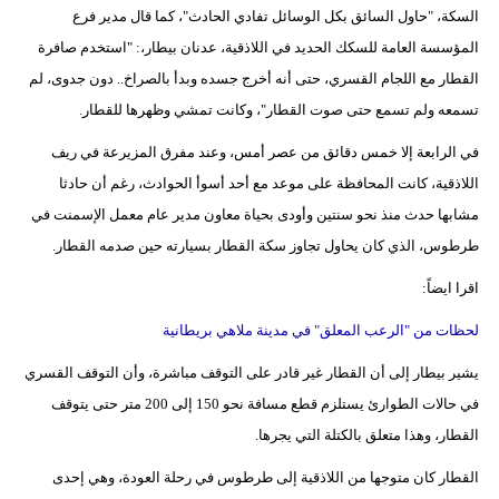
السكة، "حاول السائق بكل الوسائل تفادي الحادث"، كما قال مدير فرع
المؤسسة العامة للسكك الحديد في اللاذقية، عدنان بيطار،: "استخدم صافرة
القطار مع اللجام القسري، حتى أنه أخرج جسده وبدأ بالصراخ.. دون جدوى، لم
تسمعه ولم تسمع حتى صوت القطار"، وكانت تمشي وظهرها للقطار.
في الرابعة إلا خمس دقائق من عصر أمس، وعند مفرق المزيرعة في ريف
اللاذقية، كانت المحافظة على موعد مع أحد أسوأ الحوادث، رغم أن حادثا
مشابها حدث منذ نحو سنتين وأودى بحياة معاون مدير عام معمل الإسمنت في
طرطوس، الذي كان يحاول تجاوز سكة القطار بسيارته حين صدمه القطار.
اقرا ايضاً:
لحظات من "الرعب المعلق" في مدينة ملاهي بريطانية
يشير بيطار إلى أن القطار غير قادر على التوقف مباشرة، وأن التوقف القسري
في حالات الطوارئ يستلزم قطع مسافة نحو 150 إلى 200 متر حتى يتوقف
القطار، وهذا متعلق بالكتلة التي يجرها.
القطار كان متوجها من اللاذقية إلى طرطوس في رحلة العودة، وهي إحدى