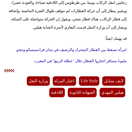
رحلتين لنقل الركاب يوميا، من طرطوس إلى اللاذقية صباحا، والعودة عصرا،
ويشير بيطار إلى أن حركة القطارات لم تتوقف طوال الفترة الماضية. وإضافة
إلى قطار الركاب، هناك قطار شحن، ويقول إن الحركة متواصلة على السكة،
ويشار إلى أن وزارة النقل قدمت التعازي لأسرة الشابة هيلين.
قد يهمك ايضاً:
امرأة تسقط بين القطار المتحرك والرصيف في سان فرانسيسكو وتنجو
مليونا مسافر اختاروا القطار خلال "عطلة الربيع" في المغرب
لايف ستايل
Life Style
اخبار المراة
وزارة النقل
هيلين المهدي
الشهادة الثانوية
اللاذقية