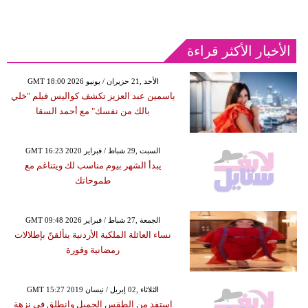
الأخبار الأكثر قراءة
GMT 18:00 2026 الأحد ,21 حزيران / يونيو
ياسمين عبد العزيز تكشف كواليس فيلم "خلي
بالك من نفسك" مع أحمد السقا
GMT 16:23 2020 السبت ,29 شباط / فبراير
يبدأ الشهر بيوم مناسب لك ويتناغم مع
طموحاتك
GMT 09:48 2026 الجمعة ,27 شباط / فبراير
نساء العائلة الملكية الأردنية يتألقنّ بإطلالات
رمضانية وقورة
GMT 15:27 2019 الثلاثاء ,02 إبريل / نيسان
استفد من الطقس الجميل وانطلق في نزهة