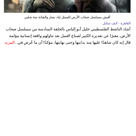
أفيش مسلسل صحاب الأرض للممثل إياد نصار والفنانة منة شلبي
القاهرة - لايف ستايل
أشاد الناشط الفلسطيني خليل أبو إلياس بالحلقة السادسة من مسلسل صحاب
الأرض، معبرًا عن تقديره الكبير لصناع العمل بعد تناولهم واقعة إنسانية مؤلمة
قال إنه كان شاهدًا عليها منذ بدايتها وحتى نهايتها، مؤكدًا أن ما عُرض في...
المزيد