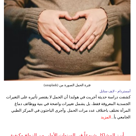
فترة الحمل الصورة من (unsplash)
أمستردام - لايف ستايل
كشفت دراسة حديثة أجريت في هولندا أن الحمل لا يقتصر تأثيره على التغيرات
الجسدية المعروفة فقط، بل يشمل تغييرات واضحة في بنية ووظائف دماغ
المرأة تختلف باختلاف عدد مرات الحمل. وأجرى الباحثون في المركز الطبي
الجامعي بأ...
المزيد
أبرز المشاكل شيوعاً في السنوات الأولى من الزواج وكيفية