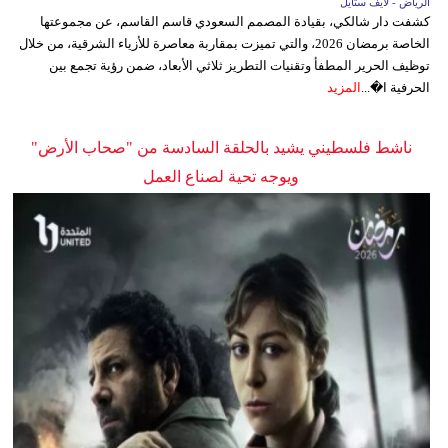
الرياض - لايف ستايل
كشفت دار شالكي، بقيادة المصمم السعودي قاسم القاسم، عن مجموعتها
الخاصة برمضان 2026، والتي تميزت بمقاربة معاصرة للأزياء الشرقية، من خلال
توظيف الحرير المطفأ وتقنيات التطريز ثلاثي الأبعاد، ضمن رؤية تجمع بين
الحرفية ا�...
المزيد
ناشط فلسطيني يشيد بالحلقة السادسة من "صحاب الأرض"
ويوجه تحية لصناع العمل