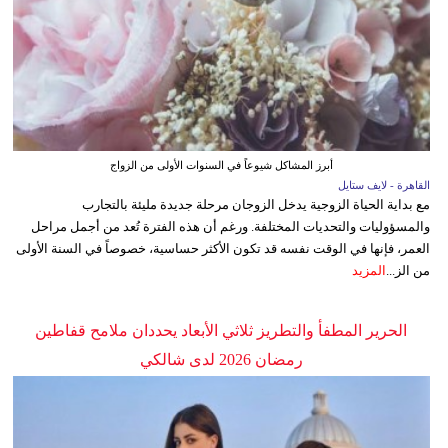
أبرز المشاكل شيوعاً في السنوات الأولى من الزواج
القاهرة - لايف ستايل
مع بداية الحياة الزوجية يدخل الزوجان مرحلة جديدة مليئة بالتجارب
والمسؤوليات والتحديات المختلفة. ورغم أن هذه الفترة تُعد من أجمل مراحل
العمر، فإنها في الوقت نفسه قد تكون الأكثر حساسية، خصوصاً في السنة الأولى
من الز...
المزيد
الحرير المطفأ والتطريز ثلاثي الأبعاد يحددان ملامح قفاطين
رمضان 2026 لدى شالكي