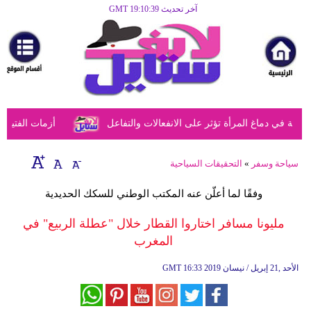
آخر تحديث GMT 19:10:39
الرئيسية
مرأة
أزياء
أزياء
في دماغ المرأة تؤثر على الانفعالات والتفاعل
أزمات الفتيات ف
إسلامية
فن
سياحة وسفر
»
التحقيقات السياحية
ديكور
وفقًا لما أعلّن عنه المكتب الوطني للسكك الحديدية
صحة
مليونا مسافر اختاروا القطار خلال "عطلة الربيع" في
المغرب
سياحة
وسفر
16:33 2019 الأحد ,21 إبريل / نيسان
GMT
أبراج