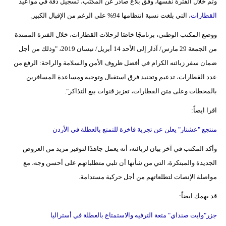
وتم خلال الفترة نفسها، وفق بلاغ صادر عن المكتب، تسجيل دقة في مواعيد
القطارات
، التي بلغت نسبة انتظامها 94% على الرغم من الإقبال الكبير.
ووضع المكتب الوطني، برنامجًا خاصًا لرحلات القطارات، خلال الفترة الممتدة
من الجمعة 29 مارس/ آذار إلى الأحد 14 أبريل/ نيسان 2019، "وذلك من أجل
ضمان سفر زبائنه الكرام في أفضل ظروف الأمن والسلامة والراحة: الرفع من
عدد القطارات، تدعيم وتجنيد فرق استقبال وتوجيه ومساعدة المسافرين
بالمحطات وعلى متن القطارات، تعزيز قنوات بيع التذاكر".
اقرا ايضاً:
منتجع "عشتار" يعلن عن تجربة فاخرة للتمتع بالعطلة في الأردن
وأكد المكتب في آخر بيان لزبائنه، أنه يعمل جاهدًا لتوفير مزيد من العروض
الجديدة والمبتكرة، التي من شأنها أن تلبي متطلباتهم على أحسن وجه، مع
مواصلة الإنصات لتطلعاتهم من أجل حركية مستدامة.
قد يهمك ايضاً:
جزر"وايت صنداي" متعة الترفيه والاستمتاع بالعطلة في أستراليا