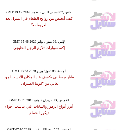
GMT 19:17 2016 الإثنين ,07 تشرين الثاني / نوفمبر
كيف أتخلص من روائح الطعام في المنزل بعد
العزومات؟
GMT 05:48 2020 الإثنين ,06 تموز / يوليو
إكسسوارات تلازم الرجل الخليجي
GMT 13:58 2020 الجمعة ,03 تموز / يوليو
طيار بريطاني يكشف عن المكان الأنسب لمن
يعاني من "فوبيا الطيران"
GMT 15:25 2019 الخميس ,13 حزيران / يونيو
أبرز أنواع الزهور والنباتات التي تناسب أجواء
ديكور الحمام
GMT 07:10 2019 الخميس ,03 كانون الثاني / يناير