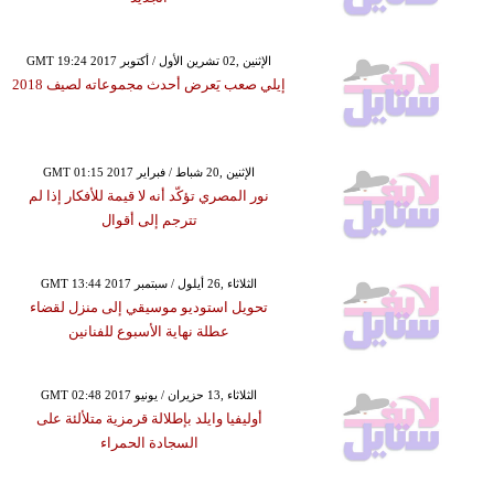
GMT 19:24 2017 الإثنين ,02 تشرين الأول / أكتوبر
إيلي صعب يَعرض أحدث مجموعاته لصيف 2018
GMT 01:15 2017 الإثنين ,20 شباط / فبراير
نور المصري تؤكّد أنه لا قيمة للأفكار إذا لم
تترجم إلى أقوال
GMT 13:44 2017 الثلاثاء ,26 أيلول / سبتمبر
تحويل استوديو موسيقي إلى منزل لقضاء
عطلة نهاية الأسبوع للفنانين
GMT 02:48 2017 الثلاثاء ,13 حزيران / يونيو
أوليفيا وايلد بإطلالة قرمزية متلألئة على
السجادة الحمراء