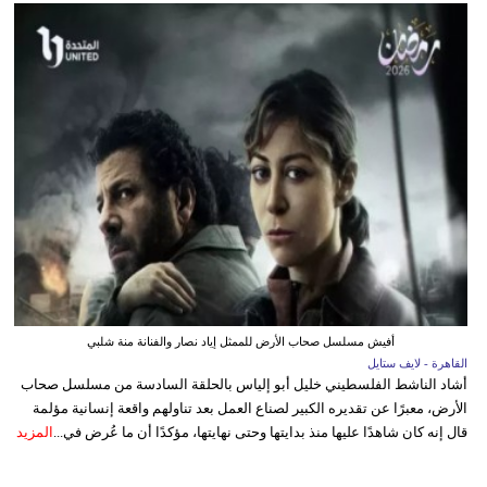
أفيش مسلسل صحاب الأرض للممثل إياد نصار والفنانة منة شلبي
القاهرة - لايف ستايل
أشاد الناشط الفلسطيني خليل أبو إلياس بالحلقة السادسة من مسلسل صحاب
الأرض، معبرًا عن تقديره الكبير لصناع العمل بعد تناولهم واقعة إنسانية مؤلمة
قال إنه كان شاهدًا عليها منذ بدايتها وحتى نهايتها، مؤكدًا أن ما عُرض في...
المزيد