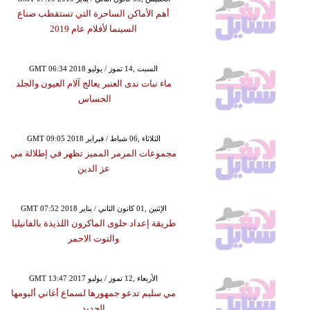
أهم الأماكن الساحرة التي تستقطب صناع
السينما لأفلام عام 2019
GMT 06:34 2018 السبت ,14 تموز / يوليو
ماء نبات ندى العنبر يعالج آلام العيون والجلد
الحساس
GMT 09:05 2018 الثلاثاء ,06 شباط / فبراير
مجموعات المرمر المميز تظهر في إطلالة مي
عز الدين
GMT 07:52 2018 الإثنين ,01 كانون الثاني / يناير
طريقة إعداد حلوى الماكرون اللذيذة بالفانيليا
والتوت الاحمر
GMT 13:47 2017 الأربعاء ,12 تموز / يوليو
مي سليم تدعو جمهورها لسماع أغاني ألبومها
الجديد