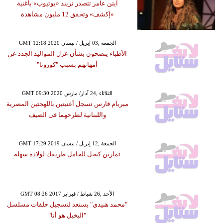
آيتن عامر تتصدر تريند «يوتيوب» بأغنية
«إكشف» وتحقق 12 مليون مشاهدة
GMT 12:18 2020 الجمعة ,03 إبريل / نيسان
الأطباء ينصحون بشأن عزل المواليد الجدد عن
أمهاتهم بسبب "كورونا"
GMT 09:30 2020 الثلاثاء ,24 آذار/ مارس
ميريام فارس تسجل أغنيتين باللهجتين المصرية
واللبنانية لطرحهما فى الصيف
GMT 17:29 2019 الجمعة ,12 إبريل / نيسان
تمارين كيجل للحامل طريقك لولادة سهلة
GMT 08:26 2017 الأحد ,26 شباط / فبراير
"محمد هنيدي" يستعد لتسجيل حلقات مسلسل
"البخيل هو أنا"