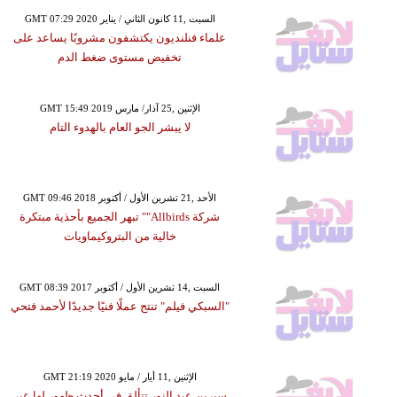
GMT 07:29 2020 السبت ,11 كانون الثاني / يناير
علماء فنلنديون يكتشفون مشروبًا يساعد على
تخفيض مستوى ضغط الدم
GMT 15:49 2019 الإثنين ,25 آذار/ مارس
لا يبشر الجو العام بالهدوء التام
GMT 09:46 2018 الأحد ,21 تشرين الأول / أكتوبر
شركة Allbirds"" تبهر الجميع بأحذية مبتكرة
خالية من البتروكيماويات
GMT 08:39 2017 السبت ,14 تشرين الأول / أكتوبر
"السبكي فيلم" تنتج عملًا فنيًا جديدًا لأحمد فتحي
GMT 21:19 2020 الإثنين ,11 أيار / مايو
سيرين عبد النور تتألق في أحدث ظهور لها عبر