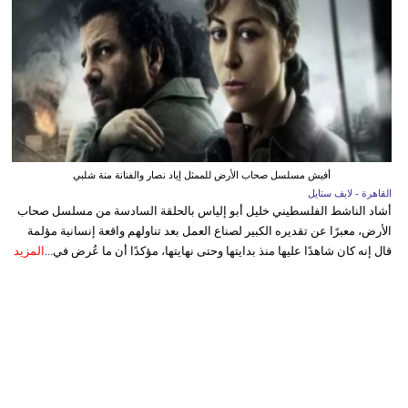
أفيش مسلسل صحاب الأرض للممثل إياد نصار والفنانة منة شلبي
القاهرة - لايف ستايل
أشاد الناشط الفلسطيني خليل أبو إلياس بالحلقة السادسة من مسلسل صحاب
الأرض، معبرًا عن تقديره الكبير لصناع العمل بعد تناولهم واقعة إنسانية مؤلمة
قال إنه كان شاهدًا عليها منذ بدايتها وحتى نهايتها، مؤكدًا أن ما عُرض في...
المزيد