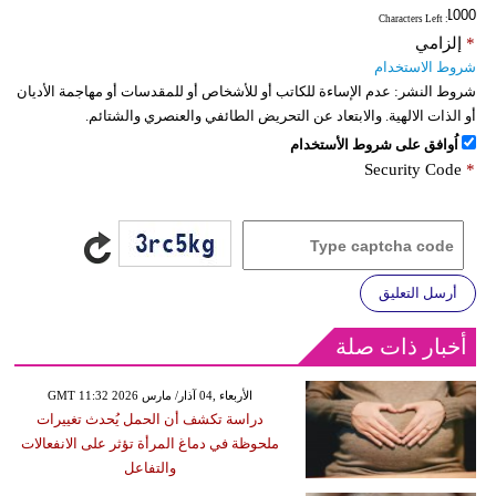
: Characters Left
*
إلزامي
شروط الاستخدام
شروط النشر:
عدم الإساءة للكاتب أو للأشخاص أو للمقدسات أو مهاجمة الأديان
أو الذات الالهية. والابتعاد عن التحريض الطائفي والعنصري والشتائم.
اُوافق على شروط الأستخدام
Security Code
*
أرسل التعليق
أخبار ذات صلة
GMT 11:32 2026 الأربعاء ,04 آذار/ مارس
دراسة تكشف أن الحمل يُحدث تغييرات
ملحوظة في دماغ المرأة تؤثر على الانفعالات
والتفاعل