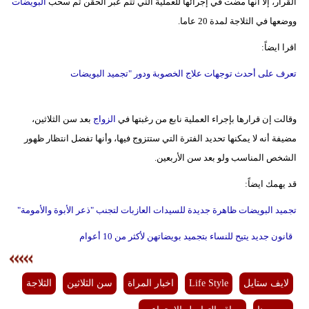
القرار، إلا أنها مضت في إجرائها للعملية التي تتم عبر الحقن ثم سحب
البويضات
ووضعها في الثلاجة لمدة 20 عاما.
اقرا ايضاً:
تعرف على أحدث توجهات علاج الخصوبة ودور "تجميد البويضات
وقالت إن قرارها بإجراء العملية نابع من رغبتها في
الزواج
بعد سن الثلاثين،
مضيفة أنه لا يمكنها تحديد الفترة التي ستتزوج فيها، وأنها تفضل انتظار ظهور
الشخص المناسب ولو بعد سن الأربعين.
قد يهمك ايضاً:
تجميد البويضات ظاهرة جديدة للسيدات العازبات لتجنب "ذعر الأبوة والأمومة"
قانون جديد يتيح للنساء بتجميد بويضاتهن لأكثر من 10 أعوام
لايف ستايل
Life Style
اخبار المراة
سن الثلاثين
الثلاجة