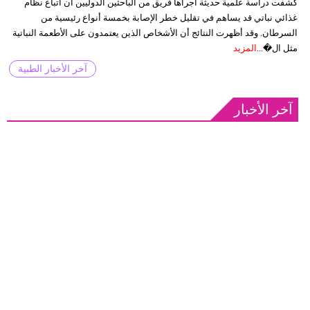
كشفت دراسة علمية حديثة أجراها فريق من الباحثين الدوليين أن اتباع نظام
غذائي نباتي قد يساهم في تقليل خطر الإصابة بخمسة أنواع رئيسية من
السرطان. وقد أظهرت النتائج أن الأشخاص الذين يعتمدون على الأطعمة النباتية
مثل ال�...
المزيد
آخر الأخبار الطبية
آخر الأخبار