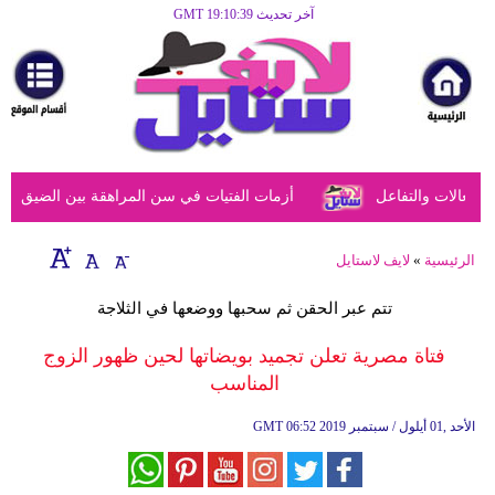
آخر تحديث GMT 19:10:39
الرئيسية
مرأة
أزياء
أزياء
عالات والتفاعل
أزمات الفتيات في سن المراهقة بين الضيق النفس
إسلامية
فن
الرئيسية
»
لايف لاستايل
ديكور
تتم عبر الحقن ثم سحبها ووضعها في الثلاجة
صحة
فتاة مصرية تعلن تجميد بويضاتها لحين ظهور الزوج
المناسب
سياحة
وسفر
06:52 2019 الأحد ,01 أيلول / سبتمبر
GMT
أبراج