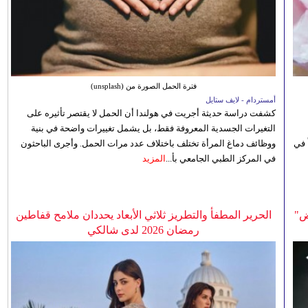
فترة الحمل الصورة من (unsplash)
أمستردام - لايف ستايل
كشفت دراسة حديثة أجريت في هولندا أن الحمل لا يقتصر تأثيره على
التغيرات الجسدية المعروفة فقط، بل يشمل تغييرات واضحة في بنية
 في
ووظائف دماغ المرأة تختلف باختلاف عدد مرات الحمل. وأجرى الباحثون
في المركز الطبي الجامعي بأ...
المزيد
ض"
الحرير المطفأ والتطريز ثلاثي الأبعاد يحددان ملامح قفاطين
رمضان 2026 لدى شالكي