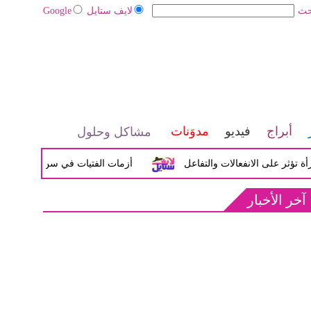
حث
لايف ستايل
Google
أبراج
فيديو
مدوَنات
مشاكل وحلول
لى الانفعالات والتفاعل
أزمات الفتيات في سن المراهقة بين الض
آخر الأخبار