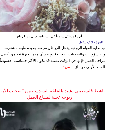
أبرز المشاكل شيوعاً في السنوات الأولى من الزواج
القاهرة - لايف ستايل
مع بداية الحياة الزوجية يدخل الزوجان مرحلة جديدة مليئة بالتجارب
والمسؤوليات والتحديات المختلفة. ورغم أن هذه الفترة تُعد من أجمل
مراحل العمر، فإنها في الوقت نفسه قد تكون الأكثر حساسية، خصوصاً
السنة الأولى من الز...
المزيد
ناشط فلسطيني يشيد بالحلقة السادسة من "صحاب الأر
ويوجه تحية لصناع العمل