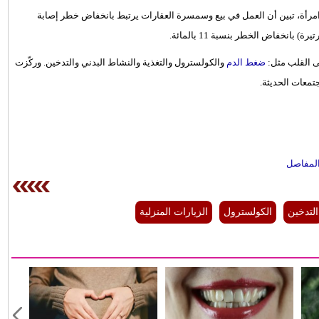
اسة التي اعتمدت على مراجعة البيانات الصحية لـ 65 ألف امرأة، تبين أن العمل في بيع وسمسرة العقارات يرتبط بانخفاض خطر إصابة
ى القلب مثل:
ضغط الدم
والكولسترول والتغذية والنشاط البدني والتدخين. وركّزت
المفاصل
التدخين
الكولسترول
الزيارات المنزلية