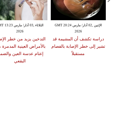
الإثنين ,02 آذار/ مارس GMT 20:18
الإثنين ,02 آذار/ مارس GMT 20:24
الثلاثاء ,03 آذار/ مارس 23
2026
2026
20
 سبب صعوبة
دراسة تكشف أن المشيمة قد
التدخين يزيد من خطر الإص
ات والوجبات
تشير إلى خطر الإصابة بالفصام
بالأمراض العينية المدمرة 
عد الشبع
مستقبلاً
إعتام عدسة العين والضمو
البقعي