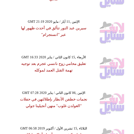
GMT 21:19 2020 الإثنين ,11 أيار / مايو
سيرين عبد النور تتألق في أحدث ظهور لها
عبر "انستجرام"
GMT 16:33 2020 الأربعاء ,15 كانون الثاني / يناير
تعليق محامي زوج نانسي عجرم بعد توجيه
تهمة القتل العمد لموكله
GMT 07:28 2020 الإثنين ,06 كانون الثاني / يناير
نجمات خطفن الأنظار بإطلالتهن في حفلات
"الغولدن غلوب" منهن أنجيلينا جولي
GMT 06:58 2019 الثلاثاء ,15 تشرين الأول / أكتوبر