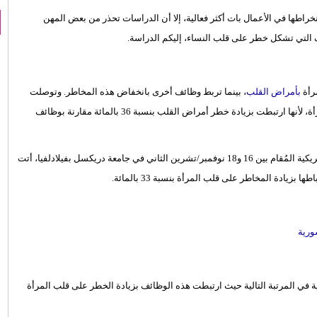
خراطها في الأعمال بات أكثر فعالية، إلا أن الدراسات تحذر من بعض المهن
ف التي تشكل خطر على قلب النساء، إليكم الدراسة.
رأة
بأمراض القلب
، بينما تربط وظائف أخرى بانخفاض هذه المخاطر. وتوصلت
الدراسة إلى أن وظيفة الأخصائية الاجتماعية هي الأكثر إجهاداً لقلب المرأة، لأنها ارتبطت بزيادة خطر أمراض القلب بنسبة 36 بالمائة مقارنة بوظائف
وبحسب الدراسة التي من المقرر عرضها خلال مؤتمر جمعية القلب الأمريكية المُقام بين 16 و18 نوفمبر/تشرين الثاني في جامعة دريكسل بفيلادلفيا، أتت
زيادة المخاطر على قلب المرأة بنسبة 33 بالمائة.
ورية
ة في المرتبة التالية حيث ارتبطت هذه الوظائف بزيادة الخطر على قلب المرأة