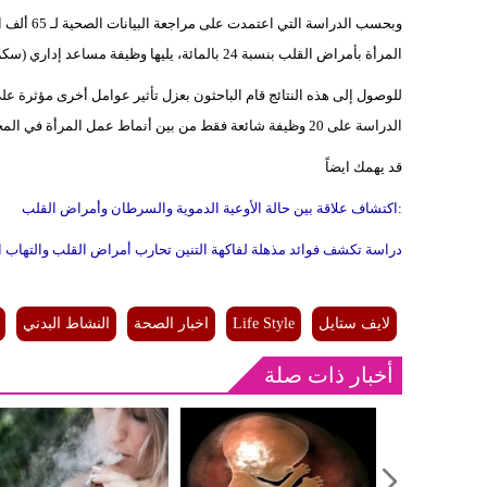
وبحسب الدر
المرأة بأمراض القلب بنسبة 24 بالمائة، يليها وظيفة مساعد إداري (سكرتيرة) بانخفاض الخطر بنسبة 11 بالمائة.
للوصول إلى هذه النتائج قام الباحثون بعزل تأثير عوامل أخرى مؤثرة عل
الدراسة على 20 وظيفة شائعة فقط من بين أنماط عمل المرأة في المجتمعات الحديثة.
قد يهمك ايضاً
:
اكتشاف علاقة بين حالة الأوعية الدموية والسرطان وأمراض القلب
دراسة تكشف فوائد مذهلة لفاكهة التنين تحارب أمراض القلب والتهاب 
لايف ستايل
Life Style
اخبار الصحة
النشاط البدني
أخبار ذات صلة