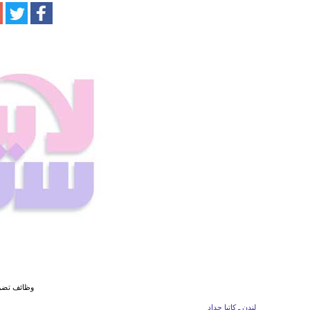
وظائف تضر 
لندن ـ كاتيا حداد