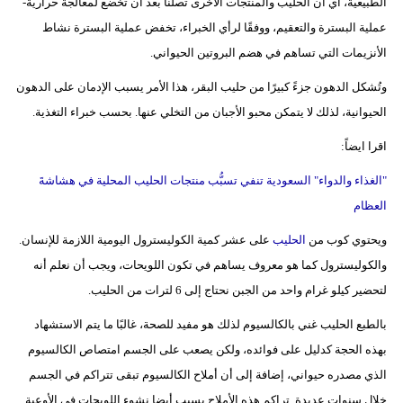
الطبيعية، أي أن الحليب والمنتجات الأخرى تصلنا بعد أن تخضع لمعالجة حرارية-
عملية البسترة والتعقيم، ووفقًا لرأي الخبراء، تخفض عملية البسترة نشاط
الأنزيمات التي تساهم في هضم البروتين الحيواني.
وتُشكل الدهون جزءً كبيرًا من حليب البقر، هذا الأمر يسبب الإدمان على الدهون
الحيوانية، لذلك لا يتمكن محبو الأجبان من التخلي عنها. بحسب خبراء التغذية.
اقرا ايضاً:
"الغذاء والدواء" السعودية تنفي تسبُّب منتجات الحليب المحلية في هشاشةَ
العظام
ويحتوي كوب من
الحليب
على عشر كمية الكوليسترول اليومية اللازمة للإنسان.
والكوليسترول كما هو معروف يساهم في تكون اللويحات، ويجب أن نعلم أنه
لتحضير كيلو غرام واحد من الجبن نحتاج إلى 6 لترات من الحليب.
بالطبع الحليب غني بالكالسيوم لذلك هو مفيد للصحة، غالبًا ما يتم الاستشهاد
بهذه الحجة كدليل على فوائده، ولكن يصعب على الجسم امتصاص الكالسيوم
الذي مصدره حيواني، إضافة إلى أن أملاح الكالسيوم تبقى تتراكم في الجسم
خلال سنوات عديدة. تراكم هذه الأملاح يسبب أيضا نشوء اللويحات في الأوعية