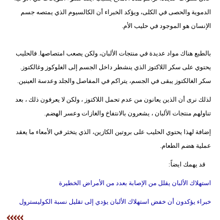
الدموية والحصى في الكلى، ويؤكد الخبراء أن الكالسيوم الذي يمتصه جسم
الإنسان هو الموجود في حليب الأم.
بالطبع هناك مواد عديدة في منتجات الألبان، ولكن يصعب امتصاصها. فالحليب
يحتوي على سكر اللاكتوز الذي ينشطر داخل الجسم إلى الغلوكوز وغالكتوز.
سكر الغالكتوز يبقى في الجسم، يتراكم في المفاصل والجلد وعدسة العينين.
لذلك نرى أن الذين يعانون من عدم تحمل اللاكتوز ، ولكن لا يعرفون ذلك ، بعد
تناولهم منتجات الألبان ، يشعرون بالانتفاخ والغازات وعسر الهضم.
إضافة لهذا يحتوي الحليب على بروتين الكازين، الذي يتخثر في الأمعاء ما يعقد
عملية هضم الطعام.
قد يهمك ايضاً:
استهلاك الألبان يقلل من الإصابة بعدد من الأمراض الخطيرة
خبراء يؤكدون أن خفض استهلاك الألبان يؤدي إلى تقليل نسبة الكوليسترول