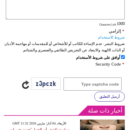
: Characters Left
*
إلزامي
شروط الاستخدام
شروط النشر:
عدم الإساءة للكاتب أو للأشخاص أو للمقدسات أو مهاجمة الأديان
أو الذات الالهية. والابتعاد عن التحريض الطائفي والعنصري والشتائم.
اُوافق على شروط الأستخدام
Security Code
*
أرسل التعليق
أخبار ذات صلة
GMT 11:32 2026 الأربعاء ,04 آذار/ مارس
دراسة تكشف أن الحمل يُحدث تغييرات