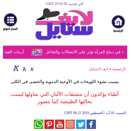
آخر تحديث GMT 19:10:39
الرئيسية
مرأة
أزياء
أزياء
في دماغ المرأة تؤثر على الانفعالات والتفاعل
أزمات الفتيات في
إسلامية
فن
الرئيسية
»
لايف لاستايل
ديكور
يسبب نشوء اللويحات في الأوعية الدموية والحصى في الكلى
صحة
أطباء يؤكدون أن مشتقات الألبان التي نتناولها ليست
بحالتها الطبيعية كما نتصور
سياحة
وسفر
06:22 2019 السبت ,10 آب / أغسطس
GMT
أبراج