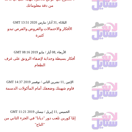
من دقة معلوماتك
GMT 13:51 2020 الثلاثاء ,31 آذار/ مارس
الأفكار والاحتمالات والعروض والفرص تبدو
كثيرة
GMT 08:16 2019 الأربعاء ,08 أيار / مايو
أفكار بسيطة وجذابة لإضفاء الرونق على غرف
الطعام
GMT 14:37 2019 الإثنين ,11 تشرين الثاني / نوفمبر
قاوم شهيتك وضعفك أمام المأكولات الدسمة
GMT 11:21 2019 الخميس ,11 إبريل / نيسان
إمّا كورين تلعب دور "ديانا" في الجزء الثاني من
"التاج"