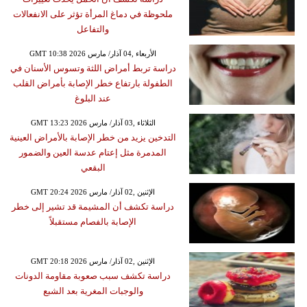
ملحوظة في دماغ المرأة تؤثر على الانفعالات
والتفاعل
GMT 10:38 2026 الأربعاء ,04 آذار/ مارس
دراسة تربط أمراض اللثة وتسوس الأسنان في
الطفولة بارتفاع خطر الإصابة بأمراض القلب
عند البلوغ
GMT 13:23 2026 الثلاثاء ,03 آذار/ مارس
التدخين يزيد من خطر الإصابة بالأمراض العينية
المدمرة مثل إعتام عدسة العين والضمور
البقعي
GMT 20:24 2026 الإثنين ,02 آذار/ مارس
دراسة تكشف أن المشيمة قد تشير إلى خطر
الإصابة بالفصام مستقبلاً
GMT 20:18 2026 الإثنين ,02 آذار/ مارس
دراسة تكشف سبب صعوبة مقاومة الدونات
والوجبات المغرية بعد الشبع