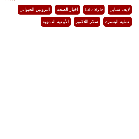
لايف ستايل
Life Style
اخبار الصحة
البروتين الحيواني
عملية البسترة
سكر اللاكتوز
الأوعية الدموية