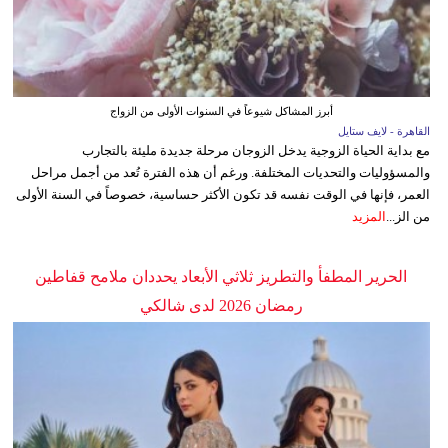
أبرز المشاكل شيوعاً في السنوات الأولى من الزواج
القاهرة - لايف ستايل
مع بداية الحياة الزوجية يدخل الزوجان مرحلة جديدة مليئة بالتجارب
والمسؤوليات والتحديات المختلفة. ورغم أن هذه الفترة تُعد من أجمل مراحل
العمر، فإنها في الوقت نفسه قد تكون الأكثر حساسية، خصوصاً في السنة الأولى
من الز...
المزيد
الحرير المطفأ والتطريز ثلاثي الأبعاد يحددان ملامح قفاطين
رمضان 2026 لدى شالكي