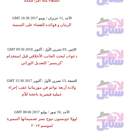
الشفاء منه أمراً ممكناً
GMT 16:38 2017 الأحد ,11 حزيران / يونيو
الرمان و فوائده للقضاء على السمنة
GMT 09:50 2016 الإثنين ,03 تشرين الأول / أكتوبر
دعوات لبحث الجانب الأخلاقي قبل استخدام
"كريسبر" للتعديل الوراثي
GMT 15:30 2017 الجمعة ,13 تشرين الأول / أكتوبر
ولادة أربعة توائم في موريتانيا عقب إجراء
عملية قيصرية ناجحة للأم
GMT 08:06 2017 الأحد ,16 تموز / يوليو
اوولا جونسون تبوح بسر تصميماتها المميزة
لموسم ٢٠١٧