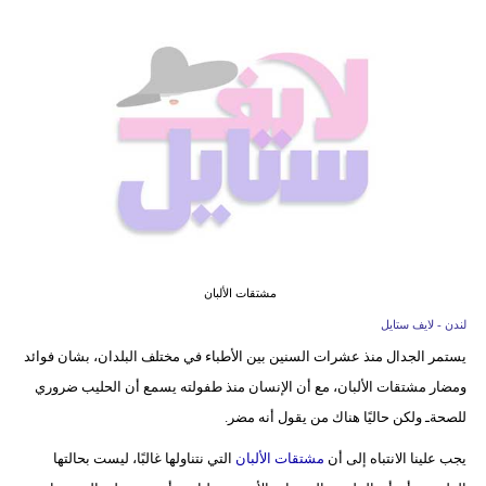
فيديو
مدوَنات
مشاكل
وحلول
مشتقات الألبان
لندن - لايف ستايل
يستمر الجدال منذ عشرات السنين بين الأطباء في مختلف البلدان، بشان فوائد
ومضار مشتقات الألبان، مع أن الإنسان منذ طفولته يسمع أن الحليب ضروري
للصحةـ ولكن حاليًا هناك من يقول أنه مضر.
يجب علينا الانتباه إلى أن
مشتقات الألبان
التي نتناولها غالبًا، ليست بحالتها