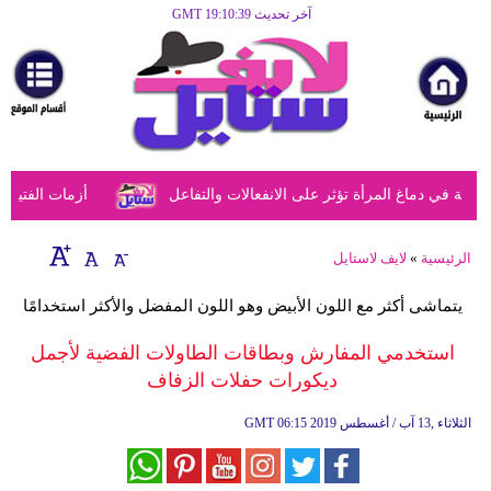
آخر تحديث GMT 19:10:39
الرئيسية
مرأة
أزياء
أزياء
في دماغ المرأة تؤثر على الانفعالات والتفاعل
أزمات الفتيات ف
إسلامية
فن
الرئيسية
»
لايف لاستايل
ديكور
يتماشى أكثر مع اللون الأبيض وهو اللون المفضل والأكثر استخدامًا
صحة
استخدمي المفارش وبطاقات الطاولات الفضية لأجمل
ديكورات حفلات الزفاف
سياحة
وسفر
06:15 2019 الثلاثاء ,13 آب / أغسطس
GMT
أبراج