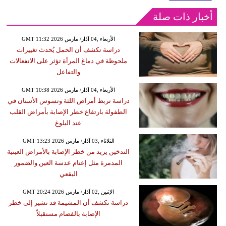
أخبار ذات صلة
GMT 11:32 2026 الأربعاء ,04 آذار/ مارس
دراسة تكشف أن الحمل يُحدث تغييرات
ملحوظة في دماغ المرأة تؤثر على الانفعالات
والتفاعل
GMT 10:38 2026 الأربعاء ,04 آذار/ مارس
دراسة تربط أمراض اللثة وتسوس الأسنان في
الطفولة بارتفاع خطر الإصابة بأمراض القلب
عند البلوغ
GMT 13:23 2026 الثلاثاء ,03 آذار/ مارس
التدخين يزيد من خطر الإصابة بالأمراض العينية
المدمرة مثل إعتام عدسة العين والضمور
البقعي
GMT 20:24 2026 الإثنين ,02 آذار/ مارس
دراسة تكشف أن المشيمة قد تشير إلى خطر
الإصابة بالفصام مستقبلاً