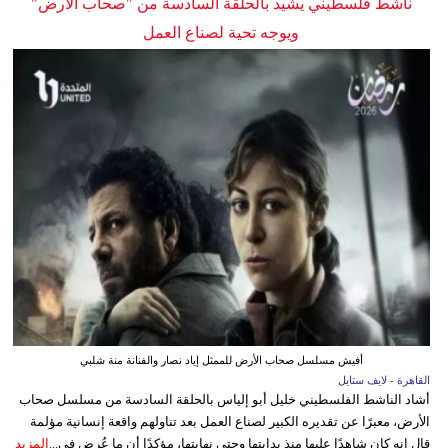
ناشط فلسطيني يشيد بالحلقة السادسة من "صحاب الأرض"
ويوجه تحية لصناع العمل
أفيش مسلسل صحاب الأرض للممثل إياد نصار والفنانة منة شلبي
القاهرة - لايف ستايل
أشاد الناشط الفلسطيني خليل أبو إلياس بالحلقة السادسة من مسلسل صحاب
الأرض، معبرًا عن تقديره الكبير لصناع العمل بعد تناولهم واقعة إنسانية مؤلمة
قال إنه كان شاهدًا عليها منذ بدايتها وحتى نهايتها، مؤكدًا أن ما عُرض في...
المزيد