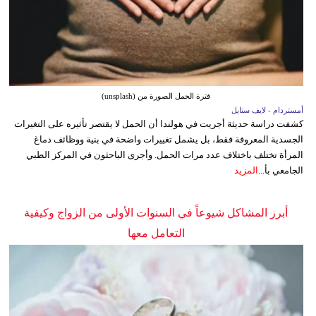
فترة الحمل الصورة من (unsplash)
أمستردام - لايف ستايل
كشفت دراسة حديثة أجريت في هولندا أن الحمل لا يقتصر تأثيره على التغيرات
الجسدية المعروفة فقط، بل يشمل تغييرات واضحة في بنية ووظائف دماغ
المرأة تختلف باختلاف عدد مرات الحمل. وأجرى الباحثون في المركز الطبي
الجامعي بأ...
المزيد
أبرز المشاكل شيوعاً في السنوات الأولى من الزواج وكيفية
التعامل معها