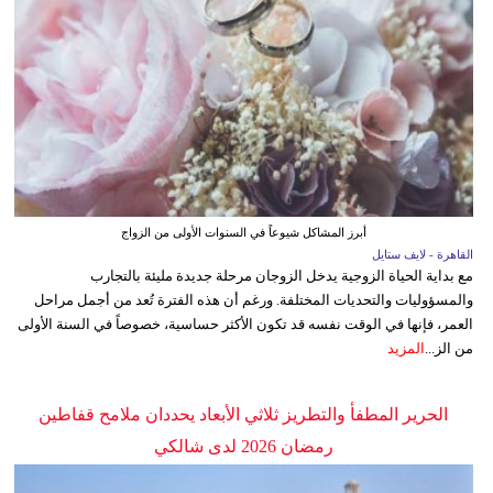
أبرز المشاكل شيوعاً في السنوات الأولى من الزواج
القاهرة - لايف ستايل
مع بداية الحياة الزوجية يدخل الزوجان مرحلة جديدة مليئة بالتجارب
والمسؤوليات والتحديات المختلفة. ورغم أن هذه الفترة تُعد من أجمل مراحل
العمر، فإنها في الوقت نفسه قد تكون الأكثر حساسية، خصوصاً في السنة الأولى
من الز...
المزيد
الحرير المطفأ والتطريز ثلاثي الأبعاد يحددان ملامح قفاطين
رمضان 2026 لدى شالكي