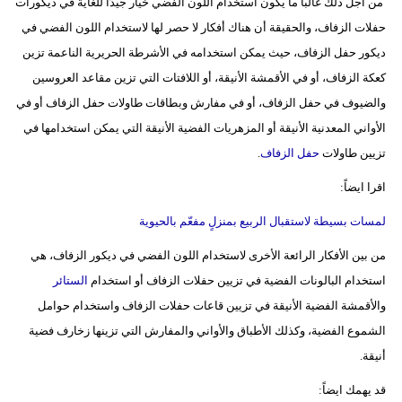
من أجل ذلك غالبا ما يكون استخدام اللون الفضي خيار جيدُا للغاية في ديكورات
حفلات الزفاف، والحقيقة أن هناك أفكار لا حصر لها لاستخدام اللون الفضي في
ديكور حفل الزفاف، حيث يمكن استخدامه في الأشرطة الحريرية الناعمة تزين
كعكة الزفاف، أو في الأقمشة الأنيقة، أو اللافتات التي تزين مقاعد العروسين
والضيوف في حفل الزفاف، أو في مفارش وبطاقات طاولات حفل الزفاف أو في
الأواني المعدنية الأنيقة أو المزهريات الفضية الأنيقة التي يمكن استخدامها في
تزيين طاولات
حفل الزفاف
.
اقرا ايضاً:
لمسات بسيطة لاستقبال الربيع بمنزلٍ مفعّم بالحيوية
من بين الأفكار الرائعة الأخرى لاستخدام اللون الفضي في ديكور الزفاف، هي
استخدام البالونات الفضية في تزيين حفلات الزفاف أو استخدام
الستائر
والأقمشة الفضية الأنيقة في تزيين قاعات حفلات الزفاف واستخدام حوامل
الشموع الفضية، وكذلك الأطباق والأواني والمفارش التي تزينها زخارف فضية
أنيقة.
قد يهمك ايضاً: