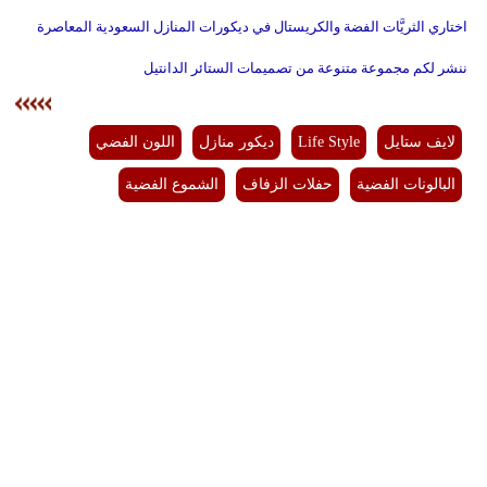
اختاري الثريَّات الفضة والكريستال في ديكورات المنازل السعودية المعاصرة
ننشر لكم مجموعة متنوعة من تصميمات الستائر الدانتيل
لايف ستايل
Life Style
ديكور منازل
اللون الفضي
البالونات الفضية
حفلات الزفاف
الشموع الفضية