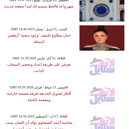
شهر واعد فالحظ يبتسم لك لتبدأ صفحة جديدة
GMT 14:44 2023 السبت ,15 إبريل / نيسان
حنان مطاوع تكشف "وعود سخية" أرهقني
كممثلة
GMT 21:28 2020 الثلاثاء ,31 آذار/ مارس
تعرفي على طريقة إعداد وتحضير السحلب
الدايت
GMT 03:59 2020 الخميس ,13 شباط / فبراير
أفكار لتحويل الحديقة لغرفة معيشة خارجية
ومفعمة بالحياة
GMT 14:56 2019 الثلاثاء ,27 آب / أغسطس
محامية أحمد الفيشاوي تؤكد أن الفنان يسدد
نفقة ابنته لجدتها رغم عدم أحقيتها