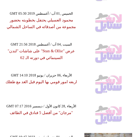
GMT 05:30 2019 الخميس ,01 آب / أغسطس
محمود العسيلي يحتفل بخطوبته بحضور
مجموعة من أصدقائه في الساحل الشمالي
GMT 21:56 2018 السبت ,04 آب / أغسطس
عرض "Stan & Ollie" على شاشات "لندن"
السينمائي في دورته الـ 62
GMT 14:10 2018 الأربعاء ,06 حزيران / يونيو
اربعه امور قومي بها اليوم قبل الغد مع طفلك
GMT 07:17 2016 الأربعاء ,28 كانون الأول / ديسمبر
"مرجان" من أفضل 5 فنادق في الطائف
GMT 19:47 2023 الخميس ,01 حزيران / يونيو