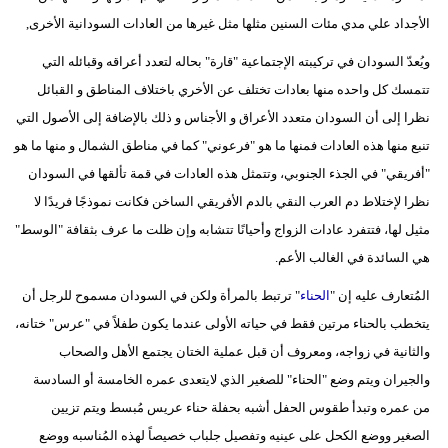
الأجداد علي مدي مئات السنين مثلها مثل غيرها من العادات السودانية الأخرى,
ويُعدّ السودان في تركيبته الإجتماعية "قارة" بحاله لتعدد أعراقه وقبائله التي
تتمسك كل واحده منها بعادات تختلف عن الأخري باختلاف المناطق و القبائل
نظرا إلى أن السودان متعدد الأعراق و الأجناس و ذلك بالإضافة إلى الأصول التي
تنبع منها هذه العادات فمنها ما هو "فرعوني" كما في مناطق الشمال و منها ما هو
"أفريقي" في الجذء الجنوبي، وتتمثل هذه العادات في قمة تألقها في السودان
نظرا لإختلاط دم العرب النقي بالدم الأفريقي الساخن فكانت نموذجًا فريدًا لا
مثيل لها، فتتفرد عادات الزواج وأحيانًا تتشابه وإن ظلت ما عرف بثقافة "الوسط"
هي السائدة في الغالب الأعم.
المُتعارف عليه إن "
الحناء
" ترتبط بالمرأة ولكن في السودان مسموح للرجل أن
يتخطب بالحناء مرتين فقط في حياته الأولى عندما يكون طفلاً في "عرس" ختانه،
والثانية في زواجه، ومعروف أن قبل عملية الختان يجتمع الأهل والصحاب
والجيران ويتم وضع "الحناء" للصغير الذي لايتعدى عمره الخامسة أو السادسة
من عمره وتبدأ طقوس الحفل أشبه بحفلة حناء عريس مُبسط ويتم تزيين
الصغير ووضع الكحل على عينيه وتفصيل جلباب خصيصاً لهذه المُناسبه ووضع