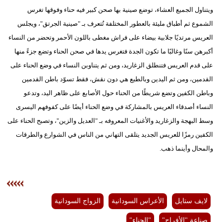
ويتناول الجميع العشاء، توضع صينية بها صحن كبير فيه حناء وفوقها تغرس
الشموع ثم أطباق مليئة بالعطور المختلفة تُتعرف بـ "صينية الجرتق"، ويجلس
العريس مرتديًا جلابية بيضاء على فراش مغطى باللون الأحمر وتحضر من النساء
أكبرهن سنًا وغالبًا ما تكون الجدة فتغرس يدها في صحن الحناء وتضع جزءً منها
على قدم العريس فتنطلق الزغاريد، ومن ثم يتناوبن النساء في وضع الحناء على
القدمين، ومن ثم اليدين وبالطبع هي دون نقش، فقط تسوّد باطن القدمين
وباطن الكفين وتضع شريطًا من الحناء حول الأصابع على ظاهر اليد، وتدعو
النساء أصدقاء العريس بالمشاركة في وضع الحناء أيضًا على كفوفهم اليسرى
وسط البهجة والزغاريد والأغنيات المعروفه بـ "العديل والزين"، وتصبح الحناء على
الكفين رمزًا للعريس الجديد يتلقى التهاني من الناس في الشوارع والطرقات
والمحال وأينما ذهب.
لايف ستايل
الأعراس السودانية
الزواج السودانية
صناعة "الأفراح"
"الحناء"