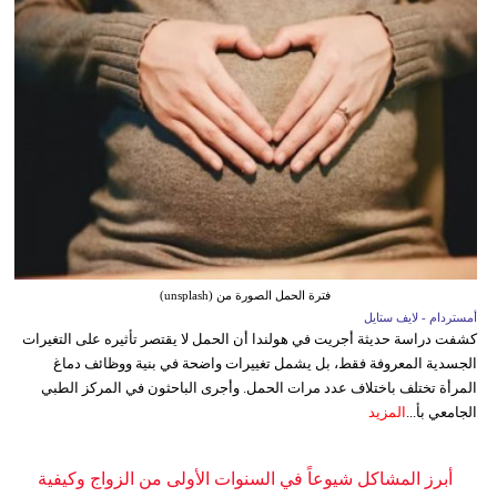
فترة الحمل الصورة من (unsplash)
أمستردام - لايف ستايل
كشفت دراسة حديثة أجريت في هولندا أن الحمل لا يقتصر تأثيره على التغيرات
الجسدية المعروفة فقط، بل يشمل تغييرات واضحة في بنية ووظائف دماغ
المرأة تختلف باختلاف عدد مرات الحمل. وأجرى الباحثون في المركز الطبي
الجامعي بأ...
المزيد
أبرز المشاكل شيوعاً في السنوات الأولى من الزواج وكيفية