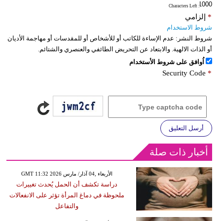
: Characters Left
*
إلزامي
شروط الاستخدام
شروط النشر:
عدم الإساءة للكاتب أو للأشخاص أو للمقدسات أو مهاجمة الأديان
أو الذات الالهية. والابتعاد عن التحريض الطائفي والعنصري والشتائم.
اُوافق على شروط الأستخدام
Security Code
*
أرسل التعليق
أخبار ذات صلة
GMT 11:32 2026 الأربعاء ,04 آذار/ مارس
دراسة تكشف أن الحمل يُحدث تغييرات
ملحوظة في دماغ المرأة تؤثر على الانفعالات
والتفاعل