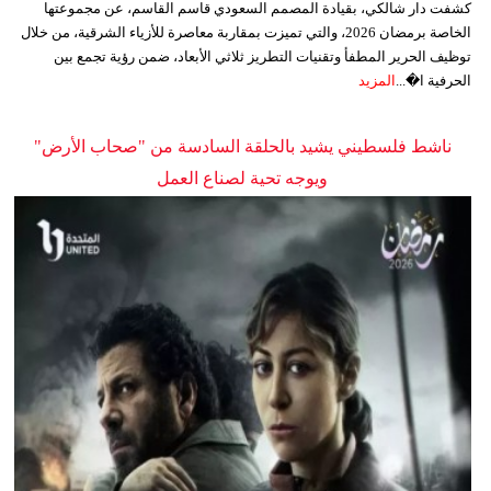
كشفت دار شالكي، بقيادة المصمم السعودي قاسم القاسم، عن مجموعتها
الخاصة برمضان 2026، والتي تميزت بمقاربة معاصرة للأزياء الشرقية، من خلال
توظيف الحرير المطفأ وتقنيات التطريز ثلاثي الأبعاد، ضمن رؤية تجمع بين
الحرفية ا�...
المزيد
ناشط فلسطيني يشيد بالحلقة السادسة من "صحاب الأرض"
ويوجه تحية لصناع العمل