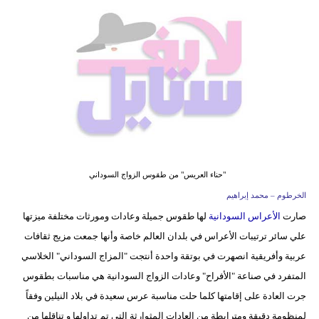
فيديو
مدوَنات
مشاكل
وحلول
"حناء العريس" من طقوس الزواج السوداني
الخرطوم – محمد إبراهيم
صارت
الأعراس السودانية
لها طقوس جميلة وعادات ومورثات مختلفة ميزتها
علي سائر ترتيبات الأعراس في بلدان العالم خاصة وأنها جمعت مزيج ثقافات
عربية وأفريقية انصهرت في بوتقة واحدة أنتجت "المزاج السوداني" الخلاسي
المتفرد في صناعة "الأفراح" وعادات الزواج السودانية هي مناسبات بطقوس
جرت العادة على إقامتها كلما حلت مناسبة عرس سعيدة في بلاد النيلين وفقاً
لمنظومة دقيقة ومترابطة من العادات المثوارثة التي تم تداولها و تناقلها من