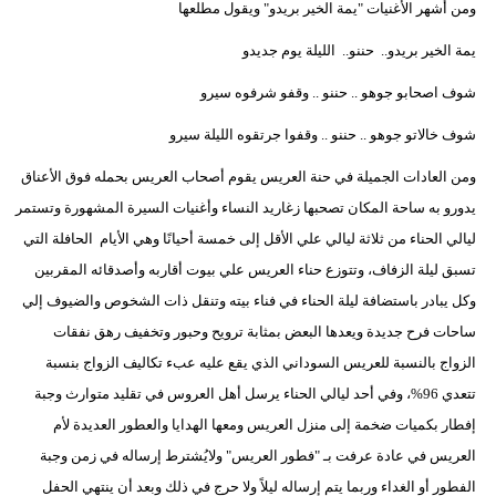
ومن أشهر الأغنيات "يمة الخير بريدو" ويقول مطلعها
يمة الخير بريدو.. حننو.. الليلة يوم جديدو
شوف اصحابو جوهو .. حننو .. وقفو شرفوه سيرو
شوف خالاتو جوهو .. حننو .. وقفوا جرتقوه الليلة سيرو
ومن العادات الجميلة في حنة العريس يقوم أصحاب العريس بحمله فوق الأعناق
يدورو به ساحة المكان تصحبها زغاريد النساء وأغنيات السيرة المشهورة وتستمر
ليالي الحناء من ثلاثة ليالي علي الأقل إلى خمسة أحيانًا وهي الأيام الحافلة التي
تسبق ليلة الزفاف، وتتوزع حناء العريس علي بيوت أقاربه وأصدقائه المقربين
وكل يبادر باستضافة ليلة الحناء في فناء بيته وتنقل ذات الشخوص والضيوف إلي
ساحات فرح جديدة ويعدها البعض بمثابة ترويح وحبور وتخفيف رهق نفقات
الزواج بالنسبة للعريس السوداني الذي يقع عليه عبء تكاليف الزواج بنسبة
تتعدي 96%، وفي أحد ليالي الحناء يرسل أهل العروس في تقليد متوارث وجبة
إفطار بكميات ضخمة إلى منزل العريس ومعها الهدايا والعطور العديدة لأم
العريس في عادة عرفت بـ "فطور العريس" ولايُشترط إرساله في زمن وجبة
الفطور أو الغداء وربما يتم إرساله ليلاً ولا حرج في ذلك وبعد أن ينتهي الحفل