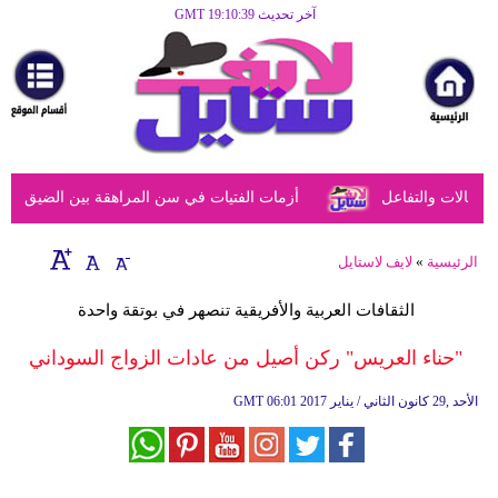
آخر تحديث GMT 19:10:39
الرئيسية
مرأة
أزياء
أزياء
الات والتفاعل
أزمات الفتيات في سن المراهقة بين الضيق النفسي
إسلامية
فن
الرئيسية
»
لايف لاستايل
ديكور
الثقافات العربية والأفريقية تنصهر في بوتقة واحدة
صحة
"حناء العريس" ركن أصيل من عادات الزواج السوداني
سياحة
06:01 2017 الأحد ,29 كانون الثاني / يناير
GMT
وسفر
أبراج