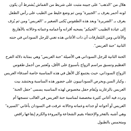
هلال من "الذهب" على جبينه مثبت على شريط من القماش يُشترط أن يكون
لونه أحمر يعرف بـ "الجبيرة" ومن ثم وضع خليط من الطيب على رأس الطفل
يعرف بـ "الضريرة" وبعد هذه الطقوس يُكنى الصغير بـ "العريس" ومن ثم يُزف
إلى عيادة الطبيب "الحيكم" يصحبه أقرانه وأعمامه وعماته وخالاته بالأهازيج
والأغاني ومن المُفارقات أن ذات الأغاني هذه تغني للرجل السوداني في حنته
الثانية "حنة العريس".
الحنة الثانية للرجل السوداني هي الأصيلة "حنة العريس" وهي بمثابة دلالة الفرح
العظيم وتسبق مراسم الزواج بأسبوع على الأقل، وتُعتبر من أجمل طقوس
الزواج السوداني، حيث يجتمع كل الأهل في هذه المناسبة خاصة أصدقاء العريس
، وكبار السن ويحرص السودانييون على حضور هذه المناسبة ويحتشد بيت
العريس بالزغاريد ويُقام حفل مخصوص لهذه المناسبه يسمى "حفل الحنة"
وتردد فيه أغاني كثيرة مخصصة لمناسبة حنة العريس في الغالب تنسجها أم
العريس أو أخواته أو جداته وعماته وخالاته عرفت في السودان بأغاني "السيره"
وهي أشبه بالفخر والإحتفاء بقيم الشجاعة والمروءة والكرم إيقاعها راقص
ومتحمس بالطبول.