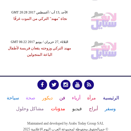
GMT 20:28 2017 الأحد ,13 آب / أغسطس
نجاة "مهند" التركي من الموت غرقًا
GMT 06:22 2017 الثلاثاء ,27 حزيران / يونيو
مهند التركي وزوجته يقعان فريسة لأطفال
الباعة المتجولين
الرئيسية
مرأة
أزياء
فن
ديكور
صحة
سياحة
وسفر
أبراج
فيديو
مدوَنات
مشاكل وحلول
Maintained and developed by Arabs Today Group SAL
جميالحقوق محفوظة لمجموعة العرب اليوم الاعلامية 2025 ©