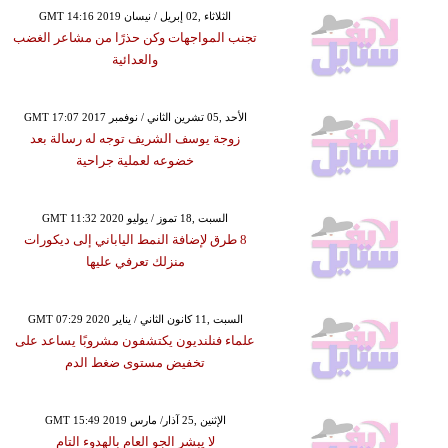
GMT 14:16 2019 الثلاثاء ,02 إبريل / نيسان
تجنب المواجهات وكن حذرًا من مشاعر الغضب
والعدائية
GMT 17:07 2017 الأحد ,05 تشرين الثاني / نوفمبر
زوجة يوسف الشريف توجه له رسالة بعد
خضوعه لعملية جراحية
GMT 11:32 2020 السبت ,18 تموز / يوليو
8 طرق لإضافة النمط الياباني إلى ديكورات
منزلك تعرفي عليها
GMT 07:29 2020 السبت ,11 كانون الثاني / يناير
علماء فنلنديون يكتشفون مشروبًا يساعد على
تخفيض مستوى ضغط الدم
GMT 15:49 2019 الإثنين ,25 آذار/ مارس
لا يبشر الجو العام بالهدوء التام