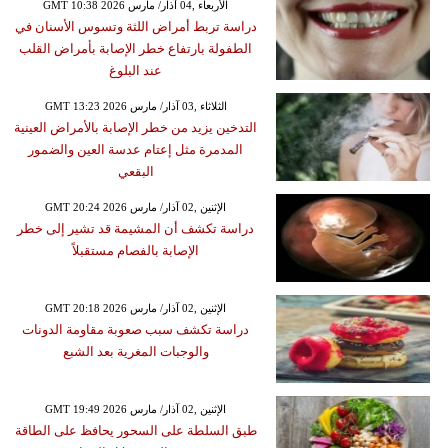
GMT 10:38 2026 الأربعاء ,04 آذار/ مارس
دراسة تربط أمراض اللثة وتسوس الأسنان في
الطفولة بارتفاع خطر الإصابة بأمراض القلب
عند البلوغ
GMT 13:23 2026 الثلاثاء ,03 آذار/ مارس
التدخين يزيد من خطر الإصابة بالأمراض العينية
المدمرة مثل إعتام عدسة العين والضمور
البقعي
GMT 20:24 2026 الإثنين ,02 آذار/ مارس
دراسة تكشف أن المشيمة قد تشير إلى خطر
الإصابة بالفصام مستقبلاً
GMT 20:18 2026 الإثنين ,02 آذار/ مارس
دراسة تكشف سبب صعوبة مقاومة الدونات
والوجبات المغرية بعد الشبع
GMT 19:49 2026 الإثنين ,02 آذار/ مارس
طبق السلطة على السحور يحافظ على الطاقة