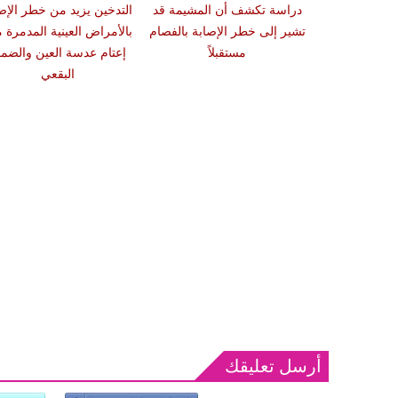
 سبب صعوبة
دراسة تكشف أن المشيمة قد
التدخين يزيد من خطر الإص
ات والوجبات
تشير إلى خطر الإصابة بالفصام
بالأمراض العينية المدمرة 
عد الشبع
مستقبلاً
إعتام عدسة العين والضمو
البقعي
أرسل تعليقك