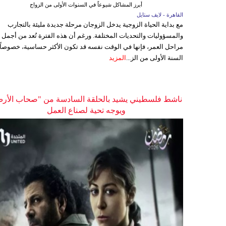
أبرز المشاكل شيوعاً في السنوات الأولى من الزواج
القاهرة - لايف ستايل
مع بداية الحياة الزوجية يدخل الزوجان مرحلة جديدة مليئة بالتجارب
والمسؤوليات والتحديات المختلفة. ورغم أن هذه الفترة تُعد من أجمل
مراحل العمر، فإنها في الوقت نفسه قد تكون الأكثر حساسية، خصوصاً
السنة الأولى من الز...
المزيد
ناشط فلسطيني يشيد بالحلقة السادسة من "صحاب الأر
ويوجه تحية لصناع العمل