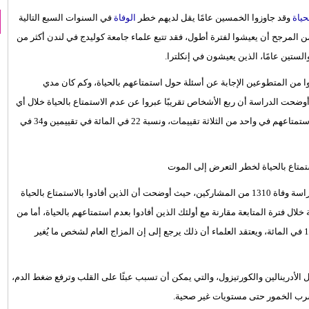
حياة
وقد جاوزوا الخمسين عامًا يقل لديهم خطر
الوفاة
في السنوات السبع التالية
ر من المرجح أن يعيشوا لفترة أطول، فقد تتبع علماء جامعة كوليدج في لندن أكثر من
اء دراسة عن كل عامين في الفترة ما بين 2002 و2006، وطلبوا من المتطوعين الإجابة عن أسئلة حول استمتاعهم بالحياة، وكم كان مدي
أوضحت الدراسة أن ربع الأشخاص تقريبًا عبروا عن عدم الاستمتاع بالحياة خلال أي
من التقييمات الثلاثة التي أجرتها الدراسة، فيما أبدى 20 في المائة عن استمتاعهم في واحد من الثلاثة تقييمات، ونسبة 22 في المائة في تقييمين و34 في
واستمرت الدراسة على مدى الأعوام السبعة التالية، حتى عام 2013، لدراسة وفاة 1310 من المشاركين، حيث أوضحت أن الذين أفادوا بالاستمتاع بالحياة
تقييمات كافة كانوا أقل عرضة للوفاة بنسبة 24 في المائة خلال فترة المتابعة مقارنة مع أولئك الذين أفادوا بعدم استمتاعهم بالحياة، أما من
استمتعوا بالحياة في تقييمين كانت نسبة التعرض إلى الوفاة أقل بنحو 17 في المائة، ويعتقد العلماء أن ذلك يرجع إلى إن المزاج العام لشخص ما يُغير
 الأدرينالين والكورتيزول، والتي يمكن أن تسبب عبئًا على القلب وترفع ضغط الدم،
شرب الخمور حتى مستويات غير صحية.