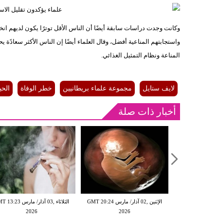
وكانت وجدت دراسات سابقة أيضًا أن الناس الأقل توترًا يكون لديهم ان
واستجابتهم المناعية أفضل، وقال العلماء أيضًا إن الناس الأكثر سعادًة
المناعة ونظام التمثيل الغذائي.
لايف ستايل
مجموعة علماء بريطانيين
خطر الوفاة
الحي
أخبار ذات صلة
الإثنين ,02 آذار/ مارس GMT 20:18
الإثنين ,02 آذار/ مارس GMT 20:24
الثلاثاء ,03 آذار/ مارس 23
2026
2026
20