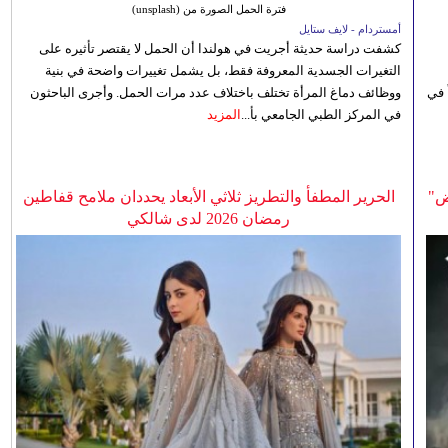
فترة الحمل الصورة من (unsplash)
أمستردام - لايف ستايل
كشفت دراسة حديثة أجريت في هولندا أن الحمل لا يقتصر تأثيره على
التغيرات الجسدية المعروفة فقط، بل يشمل تغييرات واضحة في بنية
 في
ووظائف دماغ المرأة تختلف باختلاف عدد مرات الحمل. وأجرى الباحثون
في المركز الطبي الجامعي بأ...
المزيد
ض"
الحرير المطفأ والتطريز ثلاثي الأبعاد يحددان ملامح قفاطين
رمضان 2026 لدى شالكي