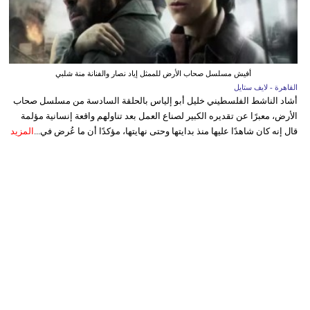
أفيش مسلسل صحاب الأرض للممثل إياد نصار والفنانة منة شلبي
القاهرة - لايف ستايل
أشاد الناشط الفلسطيني خليل أبو إلياس بالحلقة السادسة من مسلسل صحاب
الأرض، معبرًا عن تقديره الكبير لصناع العمل بعد تناولهم واقعة إنسانية مؤلمة
قال إنه كان شاهدًا عليها منذ بدايتها وحتى نهايتها، مؤكدًا أن ما عُرض في...
المزيد