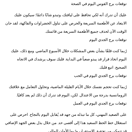
توقعات برج القوس اليوم في الصحة
عليك أن تدرك أنه لكي تحافظ على لياقتك، وتبدو شابًا دائمًا؛ سيكون عليك
الابتعاد عن الأطعمة السريعة والحرص على تناول الخضراوات والفاكهة، لقد حان
الوقت الآن لحذف جميع الأطعمة السريعة من قائمتك.
توقعات برج الجدي اليوم
رُبما كنت قلقًا بشأن بعض المشكلات خلال الأسبوع الماضي. ومع ذلك، عليك
اليوم اتخاذ قرار قد يبدو صعباً في البداية. قلبك سوف يرشدك في الاتجاه
الصحيح. اتبع قلبك.
توقعات برج الجدي اليوم في الحب
رُبما كنت تحجم نفسك خلال الأيام القليلة الماضية، وتحاول التعامل مع علاقتك
الرومانسية بدرجة من الاعتدال. لكن، اليوم قد تدرك أن ذلك لم يعد كافيًا.
توقعات برج الجدي اليوم في العمل
على الصعيد المهني، كل ما تبذله من جهد قد يُقابل اليوم بالنجاح. احرص على
استغلال خط الحظ السعيد هذا إلى أقصى حد. من خلال بذل بعض الجهد الإضافي
قد تتمكن من تحقيق الاستقرار، ورُبما الأمان المالي.