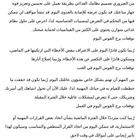
من الضروري تصميم نظامك الغذائي بطريقة تعمل على تحسين وتعزيز قوة
جهاز مناعتك. قد تكون عرضة للإصابة بالعدوى اليوم. قد تنشأ مواقف لن تتمكن
فيها من التحكم في التعرض لمسببات الحساسية. لذا، احرص على تناول نظام
غذائي متوازن يحتوي على الكثير من الفيتامينات لحماية صحتك.
توقعات برج القوس اليوم
رُبما تكون قادرًا اليوم على الاعتراف ببعض الأخطاء التي ارتكبتها في الماضي،
وستكون قادرًا على التكفير عن هذه الأخطاء، ورُبما إصلاح آثارها.
توقعات برج القوس اليوم في الحب
من المهم أن تهتم بشكل خاص بشؤون عائلتك اليوم. رُبما تكون قد حققت ما
خططت للقيام به في حياتك المهنية. لذا، عليك الآن أن تحول انتباهك إلى أسرتك
وشريكك، حتى لا تتعرض لمشكلات عائلية خلال الفترة المقبلة.
توقعات برج القوس اليوم في العمل
رُبما كنت مترددًا خلال الفترة الماضية بشأن اتخاذ بعض القرارات المهنية أو
الاستثمارية، قد تتمكن اليوم من اتخاذ القرار المنطقي والمناسب. وسيكون لهذا
تأثير إيجابي على أموالك في وقت لاحق.