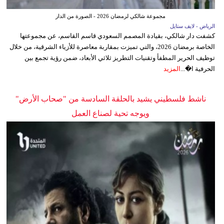
مجموعة شالكي لرمضان 2026 - الصورة من الدار
الرياض - لايف ستايل
كشفت دار شالكي، بقيادة المصمم السعودي قاسم القاسم، عن مجموعتها
الخاصة برمضان 2026، والتي تميزت بمقاربة معاصرة للأزياء الشرقية، من خلال
توظيف الحرير المطفأ وتقنيات التطريز ثلاثي الأبعاد، ضمن رؤية تجمع بين
الحرفية ا�...
المزيد
ناشط فلسطيني يشيد بالحلقة السادسة من "صحاب الأرض"
ويوجه تحية لصناع العمل