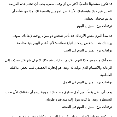
قد تكون مشحونًا عاطفيًا أكثر من أي وقت مضى، يجب أن تغتنم هذه الفرصة
للتعبير عن حبك واهتمامك للأشخاص المهمين بالنسبة لك، هذا من شأنه أن
يدعم صحتك العقلية.
توقعات برج الميزان اليوم
قد يبدأ اليوم ببعض الارتباك. قد يأتي شخص ذو ميول روحية لإنقاذك. سوف
يرشدك هذا الشخص. يمكنك اتباع نصائحه؛ لأنها تُقدم اليوم بنية مخلصة.
توقعات برج الميزان اليوم في الحب
يبدو أنك متحمس جدًا اليوم لتكريم إنجازات شريكك. لا يزال شريكك ينجذب إلى
الرعاية والاهتمام الذي توليه له، وهذا هو إنجازك الحقيقي فيما يخص علاقتك
العاطفية.
توقعات برج الميزان اليوم في العمل
يجب أن تظل يقظًا، من أجل تحقيق مصلحتك المهنية. يبدو أن نفقاتك الآن تحت
السيطرة، وهذا ما كنت تتوق إليه منذ فترة طويلة.
توقعات برج الميزان اليوم في الصحة
رُبما كنت تخطط لإنقاص وزنك، لكن نواياك الطيبة كلها تذهب سدى حين يتم