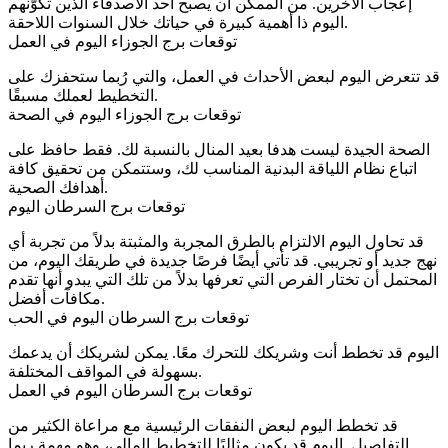
إعجاب الآخرين. من الممكن أن يصبح أحد الأصدقاء الذين تكوّنهم
اليوم ذا أهمية كبيرة في حياتك خلال السنوات اللاحقة.
توقعات برج الجوزاء اليوم في العمل
قد تتعرض اليوم لبعض الأحداث في العمل، والتي رُبما ستحفزك على
التخطيط لعملك مسبقًا.
توقعات برج الجوزاء اليوم في الصحة
الصحة الجيدة ليست هدفا بعيد المنال بالنسبة لك. فقط حافظ على
اتباع نظام اللياقة البدنية المناسب لك، وستتمكن من تحقيق كافة
أهدافك الصحية.
توقعات برج السرطان اليوم
قد تحاول اليوم الالتزام بالطرق المجربة والمثبتة بدلاً من تجربة أي
نهج جديد أو تجريبي. قد تأتي أيضًا فرصًا جديدة في طريقك اليوم، من
المحتمل أن تختار الفرص التي تعرفها بدلاً من تلك التي يبدو أنها تقدم
مكافآت أفضل.
توقعات برج السرطان اليوم في الحب
اليوم قد تخطط أنت وشريكك للتحرك معًا. يمكن لشريكك أن يدعمك
بسهولة في المواقف المختلفة.
توقعات برج السرطان اليوم في العمل
قد تخطط اليوم لبعض النفقات الرئيسية مع مراعاة الكثير من
التفاصيل. اليوم قد يكون مثاليًا للتخطيط المالي، وهو مهمة ربما