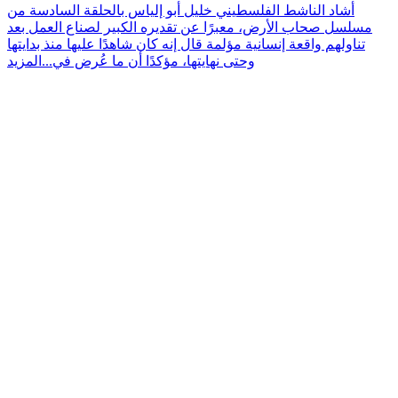
أشاد الناشط الفلسطيني خليل أبو إلياس بالحلقة السادسة من
مسلسل صحاب الأرض، معبرًا عن تقديره الكبير لصناع العمل بعد
تناولهم واقعة إنسانية مؤلمة قال إنه كان شاهدًا عليها منذ بدايتها
وحتى نهايتها، مؤكدًا أن ما عُرض في...
المزيد