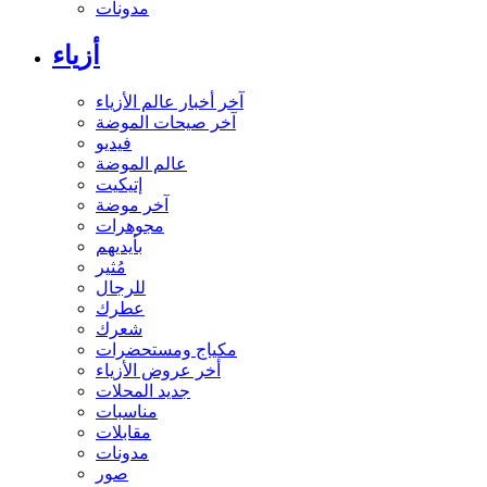
مدونات
أزياء
آخر أخبار عالم الأزياء
آخر صيحات الموضة
فيديو
عالم الموضة
إتيكيت
آخر موضة
مجوهرات
بأيديهم
مُثير
للرجال
عطرك
شعرك
مكياج ومستحضرات
أخر عروض الأزياء
جديد المحلات
مناسبات
مقابلات
مدونات
صور