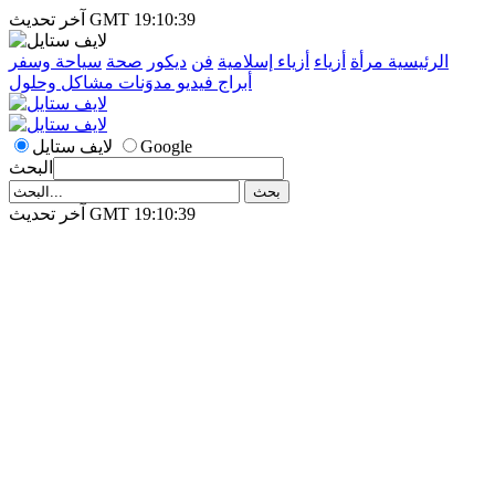
آخر تحديث GMT 19:10:39
الرئيسية
مرأة
أزياء
أزياء إسلامية
فن
ديكور
صحة
سياحة وسفر
أبراج
فيديو
مدوَنات
مشاكل وحلول
Google
لايف ستايل
البحث
آخر تحديث GMT 19:10:39