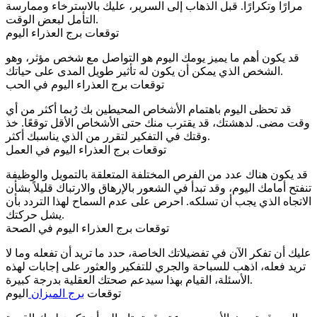
مرارًا وتكرارًا. قبل الذهاب إلى السرير، عليك بالاسترخاء وممارسة
التأمل لبعض الوقت.
توقعات برج العذراء اليوم
قد يكون أهم ما يميز يومك اليوم هو التواصل مع شخص مؤثر، وهو
الشخص الذي يمكن أن يكون له تأثير طويل المدى على حياتك.
توقعات برج العذراء اليوم في الحب
قد تحظى اليوم باهتمام الأشخاص المحيطين بك رُبما أكثر من أي
وقت مضى. لدهشتك، قد يقترب منك حتى الأشخاص الأقل توقعًا. خذ
وقتك في التفكير لتقرر من الذي يناسبك أكثر.
توقعات برج العذراء اليوم في العمل
قد يكون هناك عدد من الفرص المختلفة المتعلقة بالتمويل والوظيفة
تنفتح أمامك اليوم، وقد تبدأ في الشعور بالإرهاق والارتباك قليلاً بشأن
الاتجاه الذي يجب أن تسلكه. احرص على عدم السماح لهذا التردد بأن
يشل حركتك.
توقعات برج العذراء اليوم في الصحة
عليك أن تفكر الآن في تفضيلاتك الخاصة، حدد ما تريد أن تفعله وما لا
تريد فعله، اذهب للسباحة والجري للتفكير والعثور على إجابات لهذه
الأسئلة، القيام بهذا سيدعم صحتك العقلية بدرجة كبيرة.
توقعات
برج الميزان
اليوم