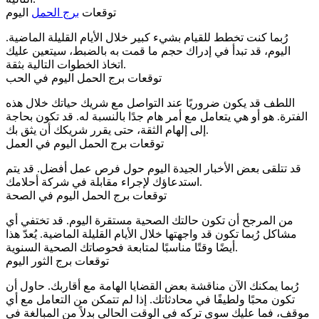
توقعات
برج الحمل
اليوم
رُبما كنت تخطط للقيام بشيء كبير خلال الأيام القليلة الماضية.
اليوم، قد تبدأ في إدراك حجم ما قمت به بالضبط، سيتعين عليك
اتخاذ الخطوات التالية بثقة.
توقعات برج الحمل اليوم في الحب
اللطف قد يكون ضروريًا عند التواصل مع شريك حياتك خلال هذه
الفترة. هو أو هي يتعامل مع أمر هام جدًا بالنسبة له. قد تكون بحاجة
إلى إلهام الثقة، حتى يقرر شريكك أن يثق بك.
توقعات برج الحمل اليوم في العمل
قد تتلقى بعض الأخبار الجيدة اليوم حول فرص عمل أفضل. قد يتم
استدعاؤك لإجراء مقابلة في شركة أحلامك.
توقعات برج الحمل اليوم في الصحة
من المرجح أن تكون حالتك الصحية مستقرة اليوم. قد تختفي أي
مشاكل رُبما تكون قد واجهتها خلال الأيام القليلة الماضية. يُعدّ هذا
أيضًا وقتًا مناسبًا لمتابعة فحوصاتك الصحية السنوية.
توقعات برج الثور اليوم
رُبما يمكنك الآن مناقشة بعض القضايا الهامة مع أقاربك. حاول أن
تكون محبًا ولطيفًا في محادثاتك. إذا لم تتمكن من التعامل مع أي
موقف، فما عليك سوى تركه في الوقت الحالي بدلاً من المبالغة في