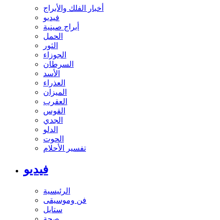
أخبار الفلك والأبراج
فيديو
أبراج صينية
الحمل
الثور
الجوزاء
السرطان
الأسد
العذراء
الميزان
العقرب
القوس
الجدي
الدلو
الحوت
تفسير الأحلام
فيديو
الرئيسية
فن وموسيقى
ستايل
صحة