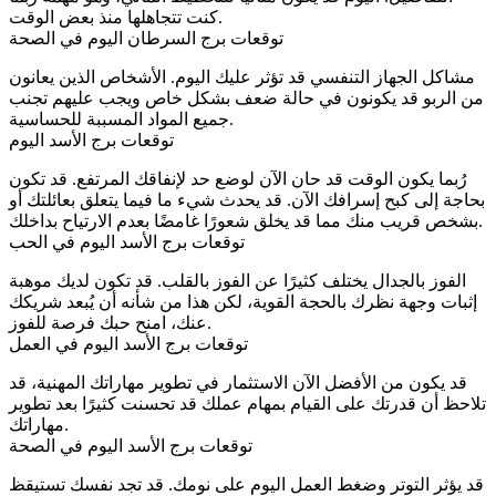
كنت تتجاهلها منذ بعض الوقت.
توقعات برج السرطان اليوم في الصحة
مشاكل الجهاز التنفسي قد تؤثر عليك اليوم. الأشخاص الذين يعانون
من الربو قد يكونون في حالة ضعف بشكل خاص ويجب عليهم تجنب
جميع المواد المسببة للحساسية.
توقعات برج الأسد اليوم
رُبما يكون الوقت قد حان الآن لوضع حد لإنفاقك المرتفع. قد تكون
بحاجة إلى كبح إسرافك الآن. قد يحدث شيء ما فيما يتعلق بعائلتك أو
بشخص قريب منك مما قد يخلق شعورًا غامضًا بعدم الارتياح بداخلك.
توقعات برج الأسد اليوم في الحب
الفوز بالجدال يختلف كثيرًا عن الفوز بالقلب. قد تكون لديك موهبة
إثبات وجهة نظرك بالحجة القوية، لكن هذا من شأنه أن يُبعد شريكك
عنك، امنح حبك فرصة للفوز.
توقعات برج الأسد اليوم في العمل
قد يكون من الأفضل الآن الاستثمار في تطوير مهاراتك المهنية، قد
تلاحظ أن قدرتك على القيام بمهام عملك قد تحسنت كثيرًا بعد تطوير
مهاراتك.
توقعات برج الأسد اليوم في الصحة
قد يؤثر التوتر وضغط العمل اليوم على نومك. قد تجد نفسك تستيقظ