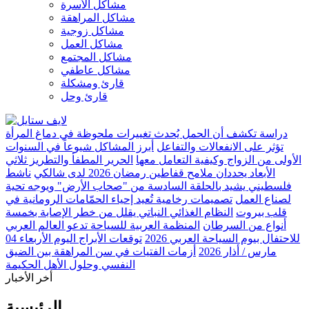
مشاكل الأسرة
مشاكل المراهقة
مشاكل زوجية
مشاكل العمل
مشاكل المجتمع
مشاكل عاطفي
قارئ ومشكلة
قارئ وحل
دراسة تكشف أن الحمل يُحدث تغييرات ملحوظة في دماغ المرأة
تؤثر على الانفعالات والتفاعل
أبرز المشاكل شيوعاً في السنوات
الأولى من الزواج وكيفية التعامل معها
الحرير المطفأ والتطريز ثلاثي
الأبعاد يحددان ملامح قفاطين رمضان 2026 لدى شالكي
ناشط
فلسطيني يشيد بالحلقة السادسة من "صحاب الأرض" ويوجه تحية
لصناع العمل
تصميمات رخامية تُعيد إحياء الحمّامات الرومانية في
قلب بيروت
النظام الغذائي النباتي يقلل من خطر الإصابة بخمسة
أنواع من السرطان
المنظمة العربية للسياحة تدعو العالم العربي
للاحتفال بيوم السياحة العربي 2026
توقعات الأبراج اليوم الأربعاء 04
مارس / أذار 2026
أزمات الفتيات في سن المراهقة بين الضيق
النفسي وحلول الأهل الحكيمة
أخر الأخبار
الرئيسية