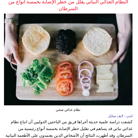
النظام الغذائي النباتي يقلل من خطر الإصابة بخمسة أنواع من
السرطان
نظام غذائي صحي
لندن - لايف ستايل
كشفت دراسة علمية حديثة أجراها فريق من الباحثين الدوليين أن اتباع نظام
غذائي نباتي قد يساهم في تقليل خطر الإصابة بخمسة أنواع رئيسية من
السرطان. وقد أظهرت النتائج أن الأشخاص الذين يعتمدون على الأطعمة النباتية