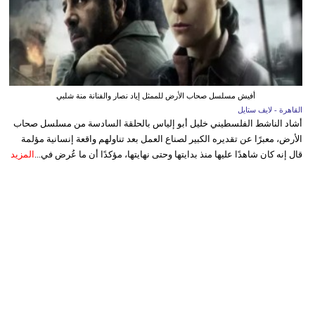
أفيش مسلسل صحاب الأرض للممثل إياد نصار والفنانة منة شلبي
القاهرة - لايف ستايل
أشاد الناشط الفلسطيني خليل أبو إلياس بالحلقة السادسة من مسلسل صحاب
الأرض، معبرًا عن تقديره الكبير لصناع العمل بعد تناولهم واقعة إنسانية مؤلمة
قال إنه كان شاهدًا عليها منذ بدايتها وحتى نهايتها، مؤكدًا أن ما عُرض في...
المزيد