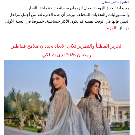
القاهرة - لايف ستايل
مع بداية الحياة الزوجية يدخل الزوجان مرحلة جديدة مليئة بالتجارب
والمسؤوليات والتحديات المختلفة. ورغم أن هذه الفترة تُعد من أجمل مراحل
العمر، فإنها في الوقت نفسه قد تكون الأكثر حساسية، خصوصاً في السنة الأولى
من الز...
المزيد
الحرير المطفأ والتطريز ثلاثي الأبعاد يحددان ملامح قفاطين
رمضان 2026 لدى شالكي