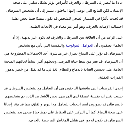
عادةً ما يُنظر إلى السرطان والخرف كأمراض تؤثر بشكل سلبي على صحة
الإنسان، لكن النتائج التي توصل إليها الباحثون تشير إلى أن تشخيص السرطان
قد يُحدث تأثيرًا في المسار الصحي للشخص قد يكون مفيدًا فيما يخص تقليل
احتمالية الإصابة بالخرف، وهو أمر غير معتاد في الأبحاث الطبية.
على الرغم من أن العلاقة بين السرطان والخرف قد تكون غير بديهية، إلا أن
العلماء يعتقدون أن
العوامل البيولوجية
والنفسية التي تأتي مع تشخيص
السرطان قد تؤثر على الدماغ بطرق غير مباشرة. أحد الاحتمالات المطروحة هي
أن السرطان قد يغير من نمط حياة المرضى ويجعلهم أكثر انتباهاً لحالتهم الصحية
العامة، مثل تحسين العناية بالدماغ والنظام الغذائي، ما قد يقلل من خطر تدهور
القدرات العقلية.
إحدى الفرضيات التي يناقشها الباحثون هي أن التعامل مع تشخيص السرطان قد
يسبب تغييرات نفسية عميقة لدى المرضى. بعض الأشخاص الذين تم تشخيصهم
بالسرطان قد يطورون استراتيجيات للتعامل مع التوتر والقلق، مما قد يؤثر إيجابًا
على صحة الدماغ. كما أن التركيز على الحفاظ على نمط حياة صحي بعد تشخيص
السرطان قد يكون له دور في تقليل المخاطر المرتبطة بالخرف.