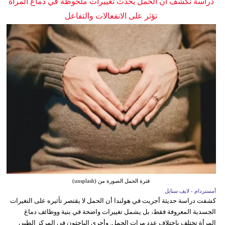
دراسة تكشف أن الحمل يُحدث تغييرات ملحوظة في دماغ المرأة
تؤثر على الانفعالات والتفاعل
فترة الحمل الصورة من (unsplash)
أمستردام - لايف ستايل
كشفت دراسة حديثة أجريت في هولندا أن الحمل لا يقتصر تأثيره على التغيرات
الجسدية المعروفة فقط، بل يشمل تغييرات واضحة في بنية ووظائف دماغ
المرأة تختلف باختلاف عدد مرات الحمل. وأجرى الباحثون في المركز الطبي