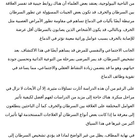
من الناحية البيولوجية، يعتقد بعض العلماء أن هناك روابط جينية قد تفسر العلاقة
بين السرطان والخرف. قد تكون بعض الجينات المسؤولة عن تطور السرطان
مرتبطة أيضًا بآليات في الدماغ تساهم في مقاومة تطور الأمراض العصبية مثل
الخرف. وبالتالي، قد يكون الأشخاص الذين يصابون بالسرطان أقل عرضة
للإصابة بالخرف بسبب عوامل وراثية معينة تؤثر في الدماغ.
الجانب الاجتماعي والنفسي للمرض قد يساهم أيضًا في هذا الاكتشاف. بعد
تشخيص السرطان، قد يمر المرضى بمرحلة من التوعية الذاتية وتحسين جودة
حياتهم، وهو ما قد يتضمن زيادة النشاط العقلي والاجتماعي، مما يساعد في
تقوية وظائف الدماغ.
على الرغم من أن هذه الدراسة أثارت تساؤلات مثيرة، إلا أن الأبحاث لا تزال في
مراحل مبكرة. هناك حاجة إلى مزيد من الدراسات لفهم أفضل لكيفية تأثير
العوامل المختلفة على العلاقة بين السرطان والخرف. كما أن الباحثين يتطلعون
إلى معرفة ما إذا كانت بعض أنواع السرطان أو العلاجات المستخدمة لها تأثيرات
أكبر من غيرها في هذا السياق.
في نهاية المطاف، يظل من غير الواضح لماذا قد يؤدي تشخيص السرطان إلى