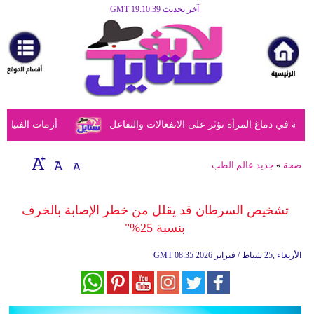
آخر تحديث GMT 19:10:39
الرئيسية
مرأة
أزياء
أزياء
في دماغ المرأة تؤثر على الانفعالات والتفاعل
أزمات الفتيات في
إسلامية
فن
صحة
»
جديد عالم الطب
ديكور
تشخيص السرطان قد يقلل من خطر الإصابة بالخرف
صحة
بنسبة 25%"
سياحة
08:35 2026 الأربعاء ,25 شباط / فبراير
GMT
وسفر
أبراج