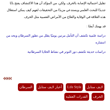
تقليل احتمالية الإصابة بالخرف. ولكن، من المؤكد أن هذا الاكتشاف يفتح بابًا
جديدًا للبحث العلمي ويستدعي مزيدًا من التحقيقات لفهم كيف يمكن استغلال
هذه العلاقة في الوقاية والعلاج من الأمراض العصبية مثل الخرف.
قد يهمك أيضًا :
دراسة علمية تكشف أن التأمل مرتين يوميًا يقلل من تطور السرطان ويحد من
انتشاره
دراسات حديثة تكشف دور التوتر في نشاط الخلايا السرطانية
لايف ستايل
Life Style
أخبار لايف ستايل
السرطان
الخرف
القدرات العقلية