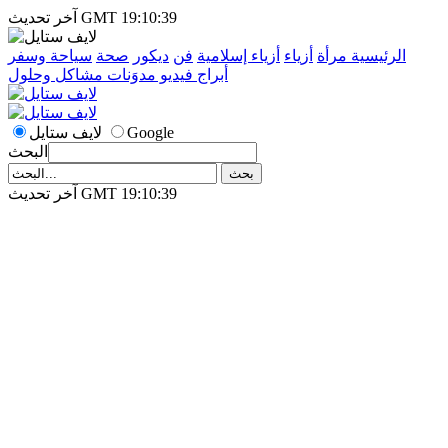
آخر تحديث GMT 19:10:39
الرئيسية
مرأة
أزياء
أزياء إسلامية
فن
ديكور
صحة
سياحة وسفر
أبراج
فيديو
مدوَنات
مشاكل وحلول
Google
لايف ستايل
البحث
آخر تحديث GMT 19:10:39