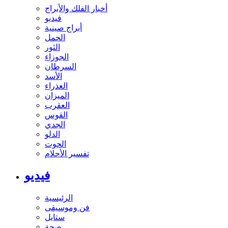
أخبار الفلك والأبراج
فيديو
أبراج صينية
الحمل
الثور
الجوزاء
السرطان
الأسد
العذراء
الميزان
العقرب
القوس
الجدي
الدلو
الحوت
تفسير الأحلام
فيديو
الرئيسية
فن وموسيقى
ستايل
صحة