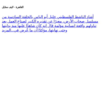
القاهرة - لايف ستايل
أشاد الناشط الفلسطيني خليل أبو إلياس بالحلقة السادسة من
مسلسل صحاب الأرض، معبرًا عن تقديره الكبير لصناع العمل بعد
تناولهم واقعة إنسانية مؤلمة قال إنه كان شاهدًا عليها منذ بدايتها
وحتى نهايتها، مؤكدًا أن ما عُرض في...
المزيد