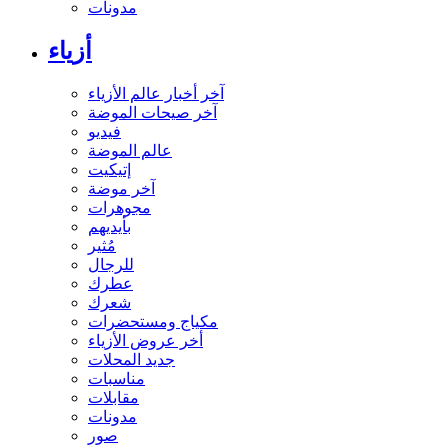
مدونات
أزياء
آخر أخبار عالم الأزياء
آخر صيحات الموضة
فيديو
عالم الموضة
إتيكيت
آخر موضة
مجوهرات
بأيديهم
مُثير
للرجال
عطرك
شعرك
مكياج ومستحضرات
أخر عروض الأزياء
جديد المحلات
مناسبات
مقابلات
مدونات
صور