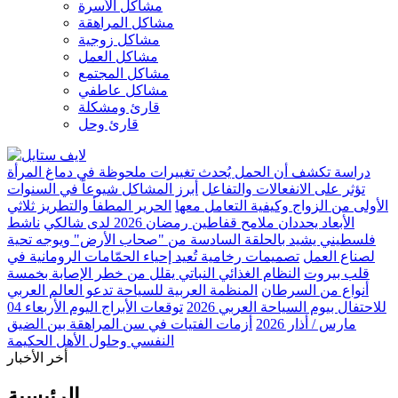
مشاكل الأسرة
مشاكل المراهقة
مشاكل زوجية
مشاكل العمل
مشاكل المجتمع
مشاكل عاطفي
قارئ ومشكلة
قارئ وحل
دراسة تكشف أن الحمل يُحدث تغييرات ملحوظة في دماغ المرأة
تؤثر على الانفعالات والتفاعل
أبرز المشاكل شيوعاً في السنوات
الأولى من الزواج وكيفية التعامل معها
الحرير المطفأ والتطريز ثلاثي
الأبعاد يحددان ملامح قفاطين رمضان 2026 لدى شالكي
ناشط
فلسطيني يشيد بالحلقة السادسة من "صحاب الأرض" ويوجه تحية
لصناع العمل
تصميمات رخامية تُعيد إحياء الحمّامات الرومانية في
قلب بيروت
النظام الغذائي النباتي يقلل من خطر الإصابة بخمسة
أنواع من السرطان
المنظمة العربية للسياحة تدعو العالم العربي
للاحتفال بيوم السياحة العربي 2026
توقعات الأبراج اليوم الأربعاء 04
مارس / أذار 2026
أزمات الفتيات في سن المراهقة بين الضيق
النفسي وحلول الأهل الحكيمة
أخر الأخبار
الرئيسية