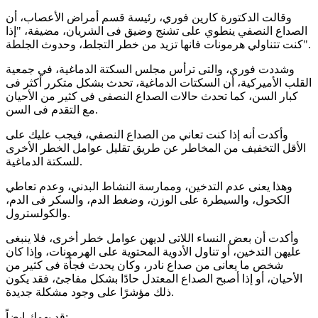
وقالت الدكتورة كارين فوري، رئيسة قسم أمراض الأعصاب، أن
الصداع النصفي ينطوي على تشنج وضيق فى الشريان، مضيفة، "إذا
كنت تتناولي هرمونات فانها تزيد من خطر التجلط، وحدوث الجلطة".
وشددت فورى، والتى ترأس مجلس السكتة الدماغية، في جمعية
القلب الأميركية، أن السكتات الدماغية، تحدث بشكل متكرر أكثر فى
كبار السن، كما تحدث حالات الصداع النصفى فى كثير من الأحيان
مع التقدم فى السن.
وأكدت أنه إذا كنت تعاني من الصداع النصفي، فيجب عليك على
الأقل التخفيف من المخاطر عن طريق تقليل عوامل الخطر الأخرى
للسكتة الدماغية.
وهذا يعنى عدم التدخين، وممارسة النشاط البدني، وعدم تعاطي
الكحول، والسيطرة على الوزن، وضغط الدم، والسكر فى الدم،
والكولسترول.
وأكدت أن بعض النساء اللاتى لديهن عوامل خطر أخرى، فلا ينبغى
عليهن التدخين، أو تناول الأدوية المحتوية على الهرمونات، وإذا كان
شخص ما يعانى من صداع نادر، وكان يحدث فجأة فى كثير من
الأحيان، أو إذا أصبح الصداع المعتدل حادًا بشكل مفاجئ، فقد يكون
ذلك مؤشرًا على وجود مشكلة جديدة.
قد يهمك ايضاً: