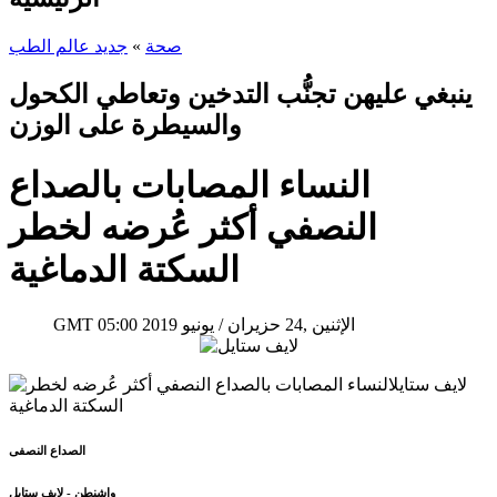
صحة
»
جديد عالم الطب
ينبغي عليهن تجنُّب التدخين وتعاطي الكحول
والسيطرة على الوزن
النساء المصابات بالصداع
النصفي أكثر عُرضه لخطر
السكتة الدماغية
05:00 2019 الإثنين ,24 حزيران / يونيو
GMT
الصداع النصفى
واشنطن - لايف ستايل