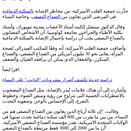
حذَّرت جمعية القلب الأميركية، من مخاطر الإصابة ب
السكتة الدماغية
، وخاصة النساء.
فى المرضى الذين يعانون من
الصداع النصفى
وقال الدكتور ميتشل إلكيند أستاذ الأعصاب بمدينة نيويورك، وأستاذ
بكلية الأطباء والجراحين بجامعة كولومبيا، أن الأشخاص المصابون
بالصداع النصفى يجب أن دراسة بإحتمال الإصابة بالسكتة الدماغية.
وأضافت جمعية القلب الأميركية، أنه وفقًا للمكتب الفيدرالى لصحة
المرأة، يعانى نحو 30 مليون أمريكي من الصداع النصفي، والصداع
المتكرر، والخفقان الذى يمكن أن يرافقه الغثيان والضعف.
اقرا ايضاً:
دراسة حديثة تكشف أضرار مشروبات "الدايت" على النساء
وأشارت إلى أن هناك علامات تُنذر بالإصابة، مثل الصداع المصحوب
بالاضطرابات الحسية التى تتراوح من رؤية وميض الضوء، وخطوط
التعرج، إلى الإحساس بالوخز، وصعوبة التحدث.
وقالت، "إن ثلاثة أرباع الذين يعانون من الصداع النصفى هم من
النساء، من بين ما يقرب من 800 ألف سكتة دماغية تحدث سنويا فى
الولايات المتحدة الامريكية، تقدر مؤسسة الصداع النصفي الأميركية،
أن ما بين 2000 إلى 3000 فقط مرتبطة بالصداع النصفي".