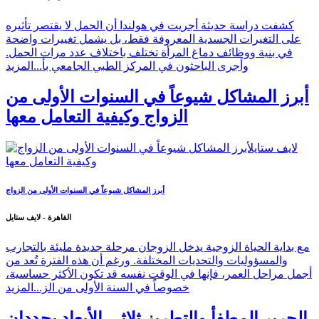
كشفت دراسة حديثة أجريت في هولندا أن الحمل لا يقتصر تأثيره
على التغيرات الجسدية المعروفة فقط، بل يشمل تغييرات واضحة
في بنية ووظائف دماغ المرأة تختلف باختلاف عدد مرات الحمل.
وأجرى الباحثون في المركز الطبي الجامعي بأ...
المزيد
أبرز المشاكل شيوعاً في السنوات الأولى من
الزواج وكيفية التعامل معها
أبرز المشاكل شيوعاً في السنوات الأولى من الزواج
القاهرة - لايف ستايل
مع بداية الحياة الزوجية يدخل الزوجان مرحلة جديدة مليئة بالتجارب
والمسؤوليات والتحديات المختلفة. ورغم أن هذه الفترة تُعد من
أجمل مراحل العمر، فإنها في الوقت نفسه قد تكون الأكثر حساسية،
خصوصاً في السنة الأولى من الز...
المزيد
الحرير المطفأ والتطريز ثلاثي الأبعاد يحددان