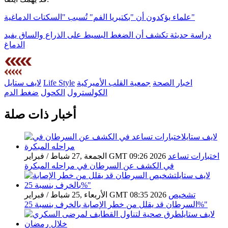
علماء يؤكدون أن "بكتيريا الفم" تُسبب "السكتات الدماغية"
دراسة حديثة تكشف أن الضغط البسيط على الذراع والساق يفيد
الدماغ
اخبار الصحة
جمعية القلب الأميركية
Life Style
لايف ستايل
الكولسترول
الكحول
ضغط الدم
أخبار ذات صلة
اختبارات تساعد
الجمعة ,27 شباط / فبراير GMT 09:26 2026
في الكشف عن السرطان في مراحله المبكرة
تشخيص
الأربعاء ,25 شباط / فبراير GMT 08:35 2026
السرطان قد يقلل من خطر الإصابة بالخرف بنسبة 25%"