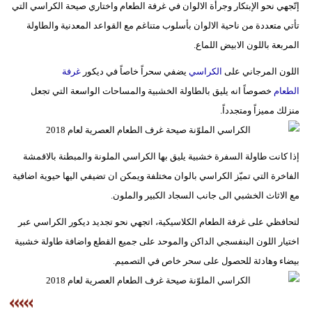
إتّجهي نحو الإبتكار وجرأة الالوان في غرفة الطعام واختاري صيحة الكراسي التي
تأتي متعددة من ناحية الالوان بأسلوب متناغم مع القواعد المعدنية والطاولة
المربعة باللون الابيض اللماع.
اللون المرجاني على
الكراسي
يضفي سحراً خاصاً في ديكور
غرفة
الطعام
خصوصاً انه يليق بالطاولة الخشبية والمساحات الواسعة التي تجعل
منزلك مميزاً ومتجدداً.
إذا كانت طاولة السفرة خشبية يليق بها الكراسي الملونة والمبطنة بالاقمشة
الفاخرة التي تميّز الكراسي بالوان مختلفة ويمكن ان تضيفي اليها حيوية اضافية
مع الاثاث الخشبي الى جانب السجاد الكبير والملون.
لتحافظي على غرفة الطعام الكلاسيكية، اتجهي نحو تجديد ديكور الكراسي عبر
اختيار اللون البنفسجي الداكن والموحد على جميع القطع واضافة طاولة خشبية
بيضاء وهادئة للحصول على سحر خاص في التصميم.