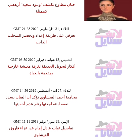
حنان مطاوع تكشف "وعود سخية" أرهقني
كممثلة
GMT 21:28 2020 الثلاثاء ,31 آذار/ مارس
تعرفي على طريقة إعداد وتحضير السحلب
الدايت
GMT 03:59 2020 الخميس ,13 شباط / فبراير
أفكار لتحويل الحديقة لغرفة معيشة خارجية
ومفعمة بالحياة
GMT 14:56 2019 الثلاثاء ,27 آب / أغسطس
محامية أحمد الفيشاوي تؤكد أن الفنان يسدد
نفقة ابنته لجدتها رغم عدم أحقيتها
GMT 11:11 2019 الإثنين ,29 تموز / يوليو
تفاصيل غياب عادل إمام عن عزاء فاروق
الفيشاوي