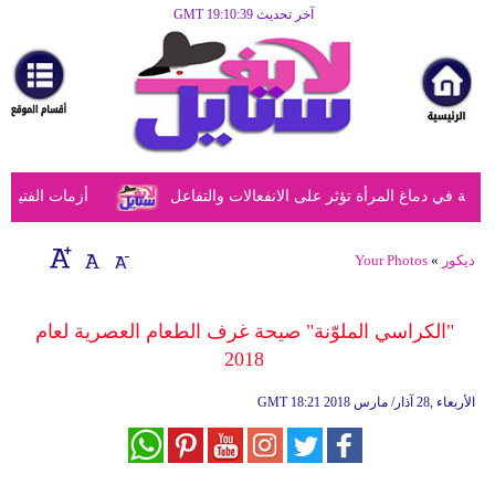
آخر تحديث GMT 19:10:39
الرئيسية
مرأة
أزياء
أزياء
في دماغ المرأة تؤثر على الانفعالات والتفاعل
أزمات الفتيات ف
إسلامية
فن
ديكور
»
Your Photos
ديكور
"الكراسي الملوّنة" صيحة غرف الطعام العصرية لعام
صحة
2018
سياحة
18:21 2018 الأربعاء ,28 آذار/ مارس
GMT
وسفر
أبراج