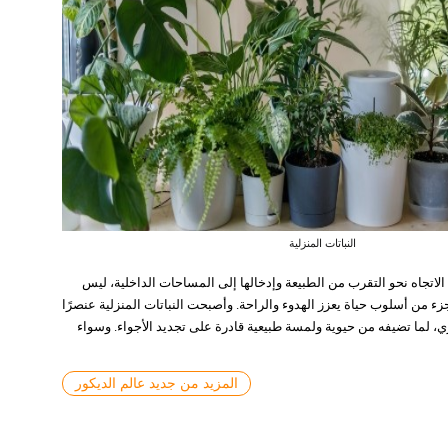
النباتات المنزلية
الرخام الأبيض في ديكور الحمام
 وتبحث عن ملامحها الضائعة، تعود بيروت هذا العام لتتزيّن بالفنّ من جديد، عبر معرضٍ
عام 2026، يتزايد الاتجاه نحو التقرب من الطبيعة وإدخالها إلى المساحات الداخلية، ليس
 من أسلوب حياة يعزز الهدوء والراحة. وأصبحت النباتات المنزلية عنصرًا
 العاصمة...
اقرأ المزيد
ي، لما تضيفه من حيوية ولمسة طبيعية قادرة على تجديد الأجواء. وسواء
المزيد من جديد عالم الديكور