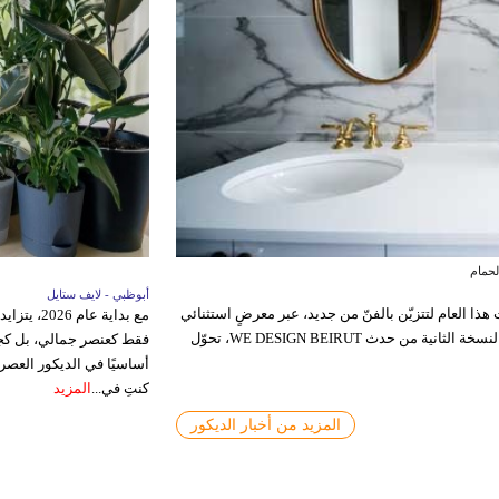
ي
بيروت - لايف ستايل
أبوظبي - لايف ستايل
ا ملحوظًا يجمع بين الراحة والأناقة والاستدامة، حيث يتجه الكثيرون إلى تصميم
في مدينةٍ تنهض من ذاكرة الحجر
مع بداية 
ل اليوم مساحة للراحة النفسية والإنتاجية في الوقت
فقط كعنصر جمالي، بل كجزء
والوظيفة العملية....
اقرأ المزيد
موقع الحمّامات الرومانية وسط
أساسيًا في الديكور العصر
كنتِ في...
المزيد
المزيد من أخبار الديكور