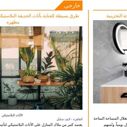
خارجي
 التخزينية
طرق بسيطة للعناية بأثاث الحديقة البلاستي
مظهره
الأثاث البلاستيكي
تغلال المساحة المتاحة
القاهرة - لايف ستايل
يومياً. وتُسهم
يعتمد كثير من ملاك المنازل على الأثاث البلاستيكي لتأث