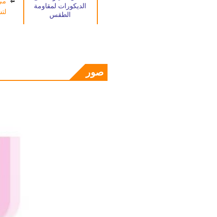
مي 
الديكورات لمقاومة
لت
الطقس
صور