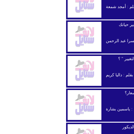
لم :
أمجد شمعة
ير حياتك
سرا عبد الرحمن
لتغيير " ؟
بقلم :
داليا كريم
عار؟
 :
ياسمين بشارة
لديكور