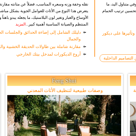
ي متناول اليد، ما
نقله وخفة وزنه وسعره المناسب، فضلاً عن متانته مقارنة
 تحسين ترتيب الحمام
يتعرض هذا النوع من الأثاث للعوامل الجوية بشكل مباشر
الأوساخ والغبار وتغير لون البلاستيك، ما يجعله يبدو باهت
المنتظم والصيانة المناسبة أهمية كبير...
المزيد
دليلك الشامل إلى إضاءة الحدائق والجلسات الخا
وتأثيرها على ديكور
والجمال
مقارنة شاملة بين طاولات الحديقة الخشبية وال
أروع الديكورات لمدخل بيتك الخارجي
 التصاميم الداخلية
Feng Shui
ة
وصفات طبيعية لتنظيف الأثاث المعدني