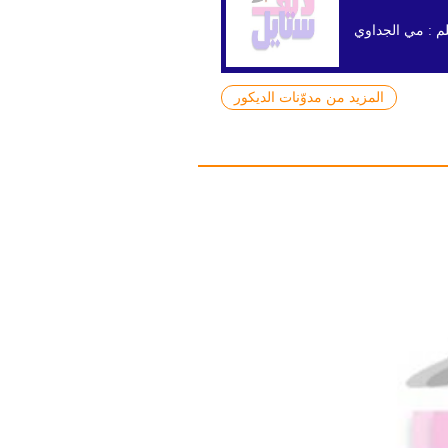
م :
مي الجداوي
المزيد من مدوّنات الديكور