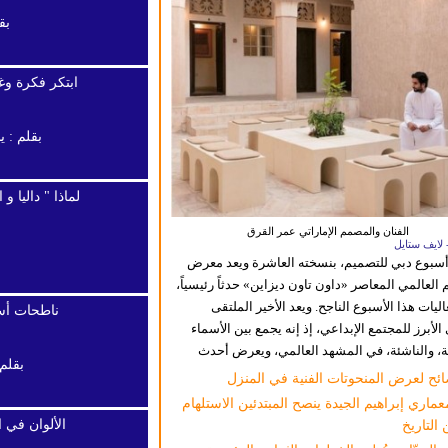
بق
ابتكر فكرة وغ
بقلم :
ي
لماذا " داليا و ا
الفنان والمصمم الإماراتي عمر القرق
 لايف ستايل
سبوع دبي للتصميم، بنسخته العاشرة ويعد معرض
 العالمي المعاصر «داون تاون ديزاين» حدثاً رئيسياً،
ليات هذا الأسبوع الناجح. ويعد الأخير الملتقى
ناطحات أس
لأبرز للمجتمع الإبداعي، إذ إنه يجمع بين الأسماء
، والناشئة، في المشهد العالمي، ويعرض أحدث
بقلم
ات، والحلول المبتكرة،...
المزيد
ائح لعرض المنحوتات الفنية في المنزل
عماري إبراهيم الجيدة ينصح المبتدئين الاستلهام
الألوان في ا
التاريخ