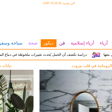
آخر تحديث GMT 19:10:39
أزياء
أزياء إسلامية
فن
ديكور
صحة
سياحة وسفر
دراسة تكشف أن الحمل يُحدث تغييرات ملحوظة في دماغ المرأة تؤثر ع
نباتات ت
تصميم