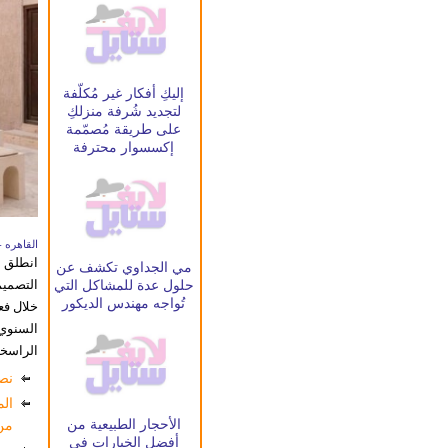
إليكِ أفكار غير مُكلّفة
لتجديد شُرفة منزلكِ
على طريقة مُصمّمة
إكسسوار محترفة
القاهره -
انطلق أ
مي الجداوي تكشف عن
التصميم
حلول عدة للمشاكل التي
تُواجه مهندس الديكور
خلال فعا
السنوي ا
الراسخة
المجموع
نص
الم
الأحجار الطبيعية من
من 
أفضل الخيارات فى