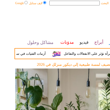
البحث
لايف ستايل
Google
أبراج
فيديو
مدوَنات
مشاكل وحلول
لى الانفعالات والتفاعل
أزمات الفتيات في سن المراهقة بين الض
ضيف لمسة طبيعية إلى ديكور منزلكِ في 2026
ات رخامية تُعيد إحياء الحمّامات الرومانية في قلب بيروت