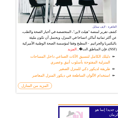
القاهرة - لايف ستايل
كشف تقرير لمنصة "هيلث لاين"، المتخصصة في أخبار الصحة والطب،
عن أكثر ثمانية أماكن اتساخا في المنزل، ويحتمل أن تكون مليئة
بالبكتيريا والجراثيم. - المطبخ وفقا لمؤسسة الصحة الوطنية الأميركية
(NSF)، فإن المناطق الت�...
المزيد
دليلك الكامل لتنسيق الأثاث الصناعي داخل المساحات
المنزلية المفتوحة بأسلوب أنيق وعصري
طريقة لديكور ذكي للمنزل الصغير
استخدام الألوان الساطعة في ديكور المنزل المعاصر
المزيد من المنازل
 جديدا إنما هو
لزمان