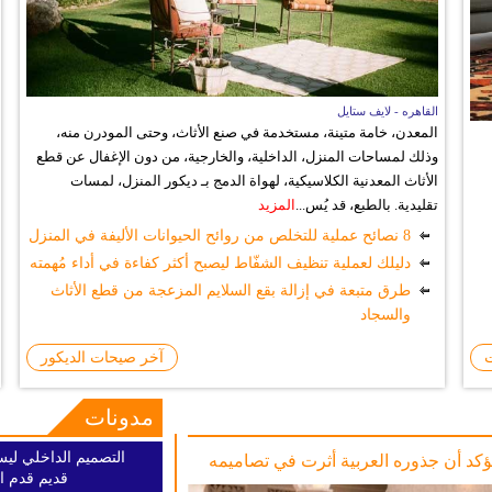
القاهره - لايف ستايل
المعدن، خامة متينة، مستخدمة في صنع الأثاث، وحتى المودرن منه،
وذلك لمساحات المنزل، الداخلية، والخارجية، من دون الإغفال عن قطع
الأثاث المعدنية الكلاسيكية، لهواة الدمج بـ ديكور المنزل، لمسات
تقليدية. بالطبع، قد يُس...
المزيد
8 نصائح عملية للتخلص من روائح الحيوانات الأليفة في المنزل
دليلك لعملية تنظيف الشفّاط ليصبح أكثر كفاءة في أداء مُهمته
طرق متبعة في إزالة بقع السلايم المزعجة من قطع الأثاث
والسجاد
ت
آخر صيحات الديكور
مدونات
التصميم الداخلي ليس
ؤكد أن جذوره العربية أثرت في تصاميمه
قديم قدم ا