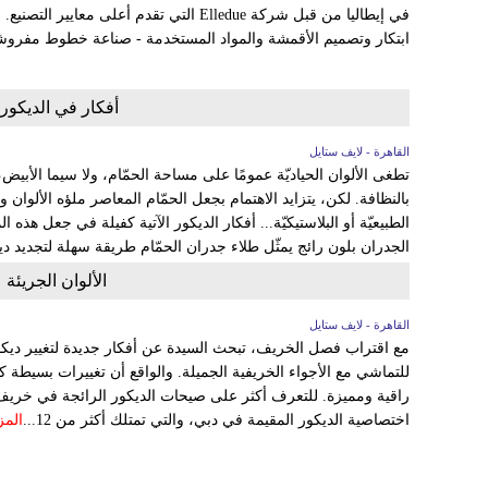
في إيطاليا من قبل شركة Elledue التي تقدم أعلى
ابتكار وتصميم الأقمشة والمواد المستخدمة - صناعة خطوط مفرو
أفكار في الديكور 
القاهرة - لايف ستايل
تطغى الألوان الحياديّة عمومًا على مساحة الحمّام، ولا سيما الأبيض،
بالنظافة. لكن، يتزايد الاهتمام بجعل الحمّام المعاصر ملؤه الألوان 
الطبيعيّة أو البلاستيكيّة... أفكار الديكور الآتية كفيلة في جعل هذه 
الجدران بلون رائج يمثّل طلاء جدران الحمّام طريقة سهلة لتجديد د
الألوان الجريئة ع
القاهرة - لايف ستايل
مع اقتراب فصل الخريف، تبحث السيدة عن أفكار جديدة لتغيير ديك
للتماشي مع الأجواء الخريفية الجميلة. والواقع أن تغييرات بسيطة ك
اختصاصية الديكور المقيمة في دبي، والتي تمتلك أكثر من 12...
المز