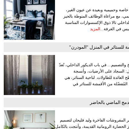
اصة وحميمية وبعيدة عن عيون الغير،
مي، مع مراعاة الوظائف المنوطة بالحيز
الداخلي تالا ذوق الإكسسوارات المناسبة
جبس في الغرفة...
المزيد
شة للستائر في المنزل "المودرن"
والتصميم... في باب الديكور الداخلي، تُعدّ
: السجاد على الأرضيات، وأنسجة
لعائدة للطاولات. لناحية الستائر، هي
ع المُفضّلة من الأقمشة للستائر في
مج الماضي بالحاضر
ر المفروشات الفاخرة وليد فليحان لتصميم
مفهومها من رموز الحضارة الرومانية القديمة، وأنتجت بالكامل