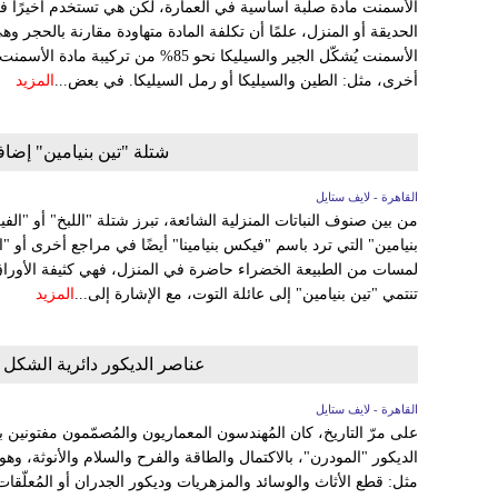
الأسمنت مادة صلبة أساسية في العمارة، لكن هي تستخدم أخيرًا في 
الحديقة أو المنزل، علمًا أن تكلفة المادة متهاودة مقارنة بالحجر 
الأسمنت يُشكّل الجير والسيليكا نحو 85% من
أخرى، مثل: الطين والسيليكا أو رمل السيليكا. في بعض...
المزيد
شتلة "تين بنيامين" إضاف
القاهرة - لايف ستايل
من بين صنوف النباتات المنزلية الشائعة، تبرز شتلة "اللبخ" أو "الفي
بنيامين" التي ترد باسم "فيكس بنيامينا" أيضًا في مراجع أخرى أو "ا
لمسات من الطبيعة الخضراء حاضرة في المنزل، فهي كثيفة الأوراق 
تنتمي "تين بنيامين" إلى عائلة التوت، مع الإشارة إلى...
المزيد
عناصر الديكور دائرية الشكل
القاهرة - لايف ستايل
على مرّ التاريخ، كان المُهندسون المعماريون والمُصمّمون مفتونين 
الديكور "المودرن"، بالاكتمال والطاقة والفرح والسلام والأنوثة، 
مثل: قطع الأثاث والوسائد والمزهريات وديكور الجدران أو المُعلّقات