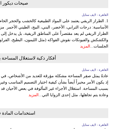
صيحات ديكور المن
القاهرة - لايف ستايل
1. الطراز الريفي يعتمد على المواد الطبيعية كالخشب والحجر الخام
الأساسية: درجات الترابي، الأخضر، البني، البيج، الطيني الأحمر. مز
والكشكش والفيونكات نقوش الفواكه (مثل الليمون، البطيخ، الفرا
الجلسات...
المزيد
أفكار ذكية لاستغلال المساحة 
القاهرة - لايف ستايل
عادةً يمثل صغِر المساحة مشكلة مؤرقة للعديد من الأشخاص، في م
إذ يكون الأمر محيراً أيضاً بشأن كيفية اختيار التصميم المناسب وغير
بسبب المساحة. استغلال الأجزاء غير المألوفة في بعض الأحيان قد 
وعادة يتم تجاهلها، مثل إحدى الزوايا التي...
المزيد
استخدامات المادة 
القاهرة - لايف ستايل