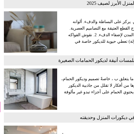
زل الأبرز لصيف 2025
. يركز على البساطة والدفء. ألوانه
ج القطع العتيقة مع التصاميم العصرية.
الطراز الريفي لم يعد مقتصراً على المناطق الريفية، بل يدخل إلى المدن لإضفاء الدفء. 2. نقوش الفواكه
ولة) تعطي حيوية للديكور خاصة في
بلمسات أنيقة لديكور الحمامات الصغيرة
ا يتعلق ب ، خاصةً تصميم وديكور الحمام،
ها من أفكار لا تقلل من جاذبية الديكور
يحتوي الحمام على أجزاء تبدو غير مألوفة
في ديكورات المنزل وحديقته