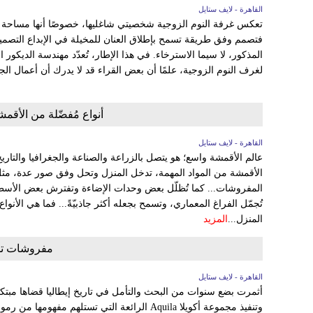
القاهرة - لايف ستايل
تعكس غرفة النوم الزوجية شخصيتي شاغليها، خصوصًا أنها مساحة خ
فتصمم وفق طريقة تسمح بإطلاق العنان للمخيلة في الإبداع التصمي
المذكور، لا سيما الاسترخاء. في هذا الإطار، تُعدّد مهندسة الديكور 
لغرف النوم الزوجية، علمًا أن بعض القراء قد لا يدرك أن أعمال ال
أنواع مُفضّلة من الأقم
القاهرة - لايف ستايل
عالم الأقمشة واسع؛ هو يتصل بالزراعة والصناعة والجغرافيا والتاريخ 
الأقمشة من المواد المهمة، تدخل المنزل وتحل وفق صور عدة، مثل
المفروشات... كما تُظلّل بعض وحدات الإضاءة وتفترش بعض الأسطح ا
تُجمّل الفراغ المعماري، وتسمح بجعله أكثر جاذبيّةً... فما هي الأنوا
المنزل...
المزيد
مفروشات تد
القاهرة - لايف ستايل
أثمرت بضع سنوات من البحث والتأمل في تاريخ إيطاليا قضاها مبتك
وتنفيذ مجموعة أكويلا Aquila الرائعة التي تستلهم 