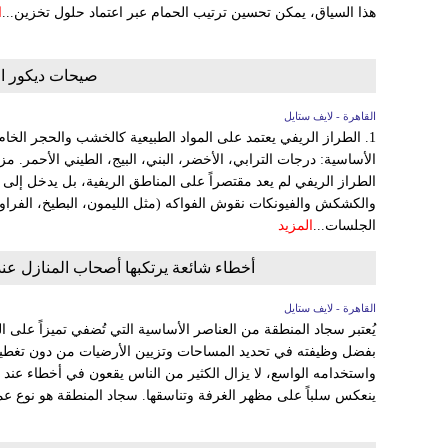
هذا السياق، يمكن تحسين ترتيب الحمام عبر اعتماد حلول تخزين...
ا
صيحات ديكور المن
القاهرة - لايف ستايل
1. الطراز الريفي يعتمد على المواد الطبيعية كالخشب والحجر الخام
الأساسية: درجات الترابي، الأخضر، البني، البيج، الطيني الأحمر. مز
والكشكش والفيونكات نقوش الفواكه (مثل الليمون، البطيخ، الفرا
الجلسات...
المزيد
أخطاء شائعة يرتكبها أصحاب المنازل عند 
القاهرة - لايف ستايل
يُعتبر سجاد المنطقة من العناصر الأساسية التي تُضفي تميزاً على ا
بفضل وظيفته في تحديد المساحات وتزيين الأرضيات من دون تغطيته
واستخدامه الواسع، لا يزال الكثير من الناس يقعون في أخطاء عند ا
ينعكس سلباً على مظهر الغرفة وتناسقها. سجاد المنطقة هو نوع عم