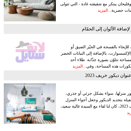
 معايير التصنيع. وفليحان يبتكر مع شقيقته غادة - التي تتولى
شات حصرية...
المزيد
لإضافة الألوان إلى الحمّام
 للإيحاء بالفسحة في الحيّز الضيق أو
والإكسسوارت، بالإضافة إلى النباتات الخضر
المساحة تتلوّن بصورة جذّابة. طلاء أحد
يكورات هذه المساحة، وفي...
المزيد
نوان ديكور خريف 2023
ور منزلها، سواء بشكل جزئي أو جذري،
فيلة بتجديد الديكور وجعل أجواء المنزل
راقية ومميزة. للتعرف أكثر على صيحات الديكور الرائجة في خريف 2023، كان لنا لقاء مع السيدة غالية سعيد،
يد