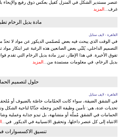
عنصر مستدير الشكل في المنزل كفيل بعكس ذوق رفيع والإيحاء با
غرف...
المزيد
مادة بديل الرخام تطب
القاهرة - لايف ستايل
في الوقت الذي يبحث فيه بعض مُصمّمي الديكور عن مواد لا تحدّ م
التصميم الداخلي، يُلبّي بعض الصانعين هذه الرغبة عبر ابتكار مواد 
تفوق الأخيرة. في هذا الإطار، تبرز مادة بديل الرخام التي تقدم فوا
بديل الرخام، في معلومات مستمدة من...
المزيد
حلول لتصميم الحما
القاهرة - لايف ستايل
في الشقق الضيقة، سواء كانت الحمّامات خاصّة بالضيوف أو مُلحقة
تحديات عدة، هي: تأمين وظيفة الحيز وجعله جذّابًا لناحية الشكل 
الحمامات في الشقق مُملّة أو متشابهة، بل تبدو جذابة وعملية وش
الانتباه إلى كل عنصر داخلها، وتحقيق الانسيابية في الديكور. في...
ا
تنسيق الاكسسوارات في 