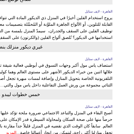
القاهرة - لايف ستايل
يروج استخدام الفلين أخيرًا في المنزل ذي الديكور المادة التي تتواف
القابلة للتلوين، أو الألواح الجاهزة الملوَّنة أو المُحمَّلة بتصميمات
توظيف الفلين على السقف والجدران، سيمدّ المنزل بلمسة من العصر
استخدامها في الديكور؟ تُلصق ألواح الفلين (والكرتون) على السقف
غيري ديكور منزلك بنص
القاهرة - لايف ستايل
استضاف ياس مول أكبر وجهات التسوق في أبوظبي فعالية شيقة ت
خلالها اثنين من خبراء الديكور الأشهر على مستوى العالم وهما كو
التلفزيونية الخاصة بتحويل المنازل وإضافة لمسات مبهرة تجعل أصحا
الثنائي مجموعة من ورش العمل التفاعلية داخل ياس مول والتي...
ا
خمس خطوات ليبدو من
القاهرة - لايف ستايل
أصبح البقاء في المنزل والتباعد الاجتماعي ضرورة ملحة تؤكد عليها
حرصاً منها على صحة السكان ولمحاولة السيطرة قدر الإمكان على ا
العالم. سابقاً كان الوقت الذي نقضيه في المنزل قليلاً جداً مقارنة
تجعل منازلنا أكثر راحة، لنتمكن من إنجاز أعمالنا خاصة...
المزيد