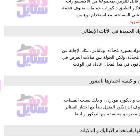
قابل للتزيين بمجموعة من الاكسسوارات،
لأفكار لتطبيق ديكورات حمامات ضيوف فخمة.
 على المساحة، مع استخدام نوع من
لمزيد
واد الجديدة في الأثاث الإيطالي
اد بصورة مُجدَّدة. وبالتالي، تكاد الإجابة عن
 مُحدَّدة. ولكن الجولة بين صالات العرض في
بَّاقون في هذا المجال عادةً، في الوقت
و كيفيه اختيارها بالصور
 و ديكوره مودرن ، و ذلك بسبب المساحه
 ان ديكور المنزل يبدأ مع اختيار الستائر
ميزه و متناسقه مع الديكور و ايضا
 باستخدام الاباليك و الدلايات