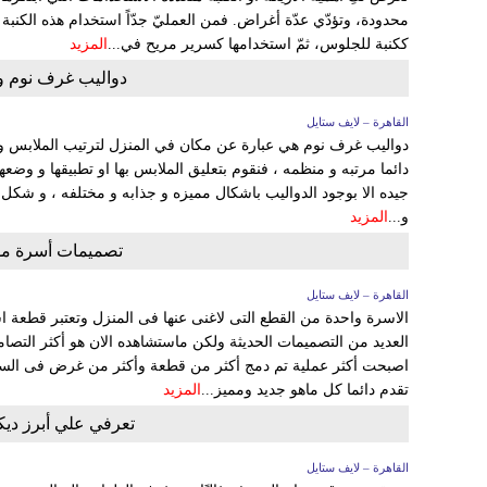
محدودة، وتؤدّي عدّة أغراض. فمن العمليّ جدّاً استخدام هذه الكن
ككنبة للجلوس، ثمّ استخدامها كسرير مريح في...
المزيد
دواليب غرف نوم و ا
القاهرة – لايف ستايل
دواليب غرف نوم هي عبارة عن مكان في المنزل لترتيب الملابس و 
دائما مرتبه و منظمه ، فنقوم بتعليق الملابس بها او تطبيقها و وضعها
جيده الا بوجود الدواليب باشكال مميزه و جذابه و مختلفه ، و شكل
و...
المزيد
تصميمات أسرة مود
القاهرة – لايف ستايل
الاسرة واحدة من القطع التى لاغنى عنها فى المنزل وتعتبر قطعة 
العديد من التصميمات الحديثة ولكن ماستشاهده الان هو أكثر التصامي
اصبحت أكثر عملية تم دمج أكثر من قطعة وأكثر من غرض فى السرير
تقدم دائما كل ماهو جديد ومميز...
المزيد
تعرفي علي أبرز د
القاهرة – لايف ستايل