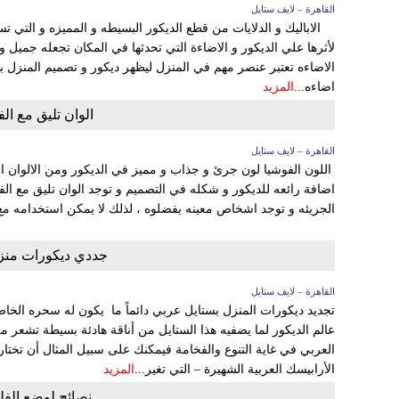
القاهرة – لايف ستايل
الاباليك و الدلايات من قطع الديكور البسيطه و المميزه و التي
لأثرها علي الديكور و الاضاءة التي تحدثها في المكان تجعله جم
الاضاءه تعتبر عنصر مهم في المنزل ليظهر ديكور و تصميم المنزل ب
اضاءه...
المزيد
الوان تليق مع ال
القاهرة – لايف ستايل
اللون الفوشيا لون جرئ و جذاب و مميز في الديكور ومن الالوان 
اضافة رائعه للديكور و شكله في التصميم و توجد الوان تليق مع ال
الجريئه و توجد اشخاص معينه يفضلوه ، لذلك لا يمكن استخدامه مع ج
جددي ديكورات منزل
القاهرة – لايف ستايل
تجديد ديكورات المنزل بستايل عربي دائماً ما يكون له سحره الخاص 
عالم الديكور لما يضفيه هذا الستايل من أناقة هادئة بسيطة تشعر من
العربي في غاية التنوع والفخامة فيمكنك على سبيل المثال أن تختار
الأرابيسك العربية الشهيرة – التي تغير...
المزيد
نصائح لوضع الف