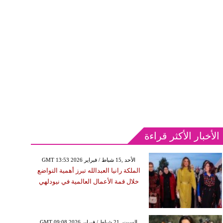
الأخبار الأكثر قراءة
GMT 13:53 2026 الأحد ,15 شباط / فبراير
الملكة رانيا العبدالله تبرز أهمية التواضع
خلال قمة الأعمال العالمية في نيودلهي
GMT 09:08 2026 السبت ,21 شباط / فبراير