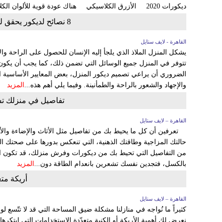
ديكورات 2020 الأزرق الكلاسيكي هناك عودة قوية للألوان الكلاسيكية، ومنها...
8 نصائح لديكور يحقق لك الاسترخاء ويخلصك من التوتر
القاهرة - لايف ستايل
يشكل المنزل الملاذ الذي يلجأ إليه الإنسان للحصول على الراحة و
تتوفر في المنزل جميع الوسائل التي تضمن ذلك، كما يجب أن يكون 
الضروري أن يراعي تصميم ديكور المنزل، بعض المعايير الأساسية ا
والإجهاد والشعور بالراحة والطمأنينة. وفيما يلي أهم هذه...
المزيد
تفاصيل في منزلك ت
القاهرة – لايف ستايل
تعرفين أن كل ما يحيط بك من تفاصيل مثل الأثاث والإضاءة والألو
حالتك المزاجية وطاقتك الذهنية، التي تنعكس بدورها على صحتك 
من التفاصيل التي تحيط بك من ديكورات وفرش منزلك، قد تكون
بالكسل، فتجدين نفسك تشعرين بانعدام الطاقة دون...
المزيد
أريكة متع
القاهرة – لايف ستايل
كثيراً ما نُواجه في منازلنا مشكلة ضيق المساحة التي قد لا تتّسع لوض
نعرض لكِ أهمية الأريكة أو الكنبة متعدّدة الاستخدامات التي ابتك