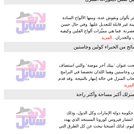
ر بألوان ونقوش عدة، ومنها الألواح السادة
 معينة غير قابلة للتعديل عليها. وفي حال حسن
نة. فما هي مميِّزات ألواح الفلين وكيفية
 والجدران...
المزيد
ائح من الخبراء كولين وجاستين
حت عنوان ’بيتك آخر موضة‘ والتي استضاف
لين وجاستين وهما اللذان تخصصا في البرامج
ب المنزل في حالة إنبهار بالنتيجة. وقد قدم
لمزيد
زلك أكبر مساحة وأكثر راحة
 حكومة دولة الإمارات وكل الدول، وذلك
نتشار فيروس كورونا المستجد الذي يهدد
 باليوم، لذلك أصبحنا نبحث عن كل الطرق التي