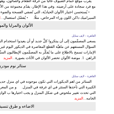
يقرب موقع حمام الضيوف غالبًا من غرفة الطعام والصالون، وهو 
مع فرد سجادة على أرضيته. وفي هذا الإطار، يقدّم مجموعة من ا
• يُستحسن اختيار الألوان الحياديّة، التي تُضفي الفسحة والضوء
السيراميك داكن اللون وراء المرحاض، مثلًا. • يُفضّل استعمال...
ا
الألوان والمرايا والم
القاهرة – لايف ستايل
يسعى المصمِّمون إلى أن يبتكروا كلَّ جديد أو أن يعيدوا استخدام المو
السؤال المستفهم عن ماهيَّة القطع المعاصرة في الديكور اليوم غير
الإمارات تسمح بالاطلاع على ما يُفكِّر به المصمِّمون الإيطاليون الس
الراهن. 1. موضة الألوان تحضر الألوان في الأثاث بصورة...
المزيد
ستائر نوم مودرن 
القاهرة – لايف ستايل
الستائر من اهم الديكورات التي تكون موجوده في اي منزل حديث
الكبيرة التي تأخذها الستئر في اي غرفة في المنزل. و من المعروف
التي تحدث تغيير ملحوض في شكل المنزل و يجب اختيارها ب الوان م
الخامه...
المزيد
الاضاءه و طرق تنسيقها