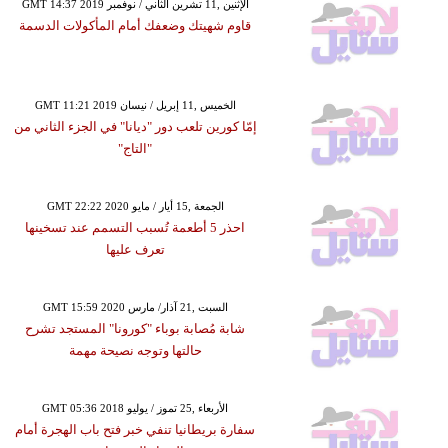
GMT 14:37 2019 الإثنين ,11 تشرين الثاني / نوفمبر
قاوم شهيتك وضعفك أمام المأكولات الدسمة
GMT 11:21 2019 الخميس ,11 إبريل / نيسان
إمّا كورين تلعب دور "ديانا" في الجزء الثاني من
"التاج"
GMT 22:22 2020 الجمعة ,15 أيار / مايو
احذر 5 أطعمة تُسبب التسمم عند تسخينها
تعرف عليها
GMT 15:59 2020 السبت ,21 آذار/ مارس
شابة مُصابة بوباء "كورونا" المستجد تشرح
حالتها وتوجه نصيحة مهمة
GMT 05:36 2018 الأربعاء ,25 تموز / يوليو
سفارة بريطانيا تنفي خبر فتح باب الهجرة أمام