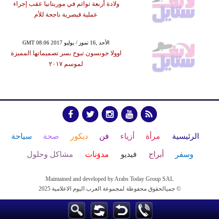
ولادة أربعة توائم في موريتانيا عقب إجراء
عملية قيصرية ناجحة للأم
GMT 08:06 2017 الأحد ,16 تموز / يوليو
اوولا جونسون تبوح بسر تصميماتها المميزة
لموسم ٢٠١٧
الرئيسية
مرأة
أزياء
فن
ديكور
صحة
سياحة
وسفر
أبراج
فيديو
مدوَنات
مشاكل وحلول
Maintained and developed by Arabs Today Group SAL
جميالحقوق محفوظة لمجموعة العرب اليوم الاعلامية 2025 ©