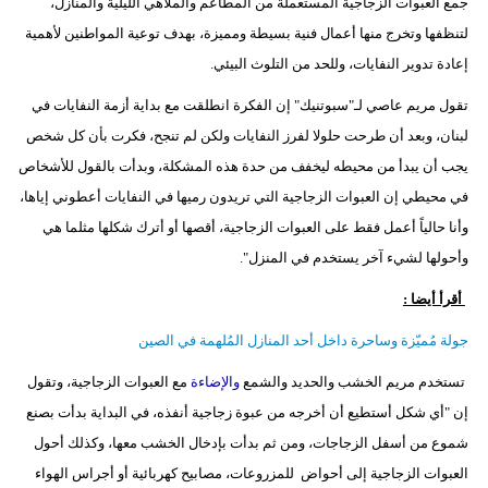
جمع العبوات الزجاجية المستعملة من المطاعم والملاهي الليلية والمنازل،
لتنظفها وتخرج منها أعمال فنية بسيطة ومميزة، بهدف توعية المواطنين لأهمية
إعادة تدوير النفايات، وللحد من التلوث البيئي.
تقول مريم عاصي لـ"سبوتنيك" إن الفكرة انطلقت مع بداية أزمة النفايات في
لبنان، وبعد أن طرحت حلولا لفرز النفايات ولكن لم تنجح، فكرت بأن كل شخص
يجب أن يبدأ من محيطه ليخفف من حدة هذه المشكلة، وبدأت بالقول للأشخاص
في محيطي إن العبوات الزجاجية التي تريدون رميها في النفايات أعطوني إياها،
وأنا حالياً أعمل فقط على العبوات الزجاجية، أقصها أو أترك شكلها مثلما هي
وأحولها لشيء آخر يستخدم في المنزل".
أقرأ أيضا :
جولة مُميّزة وساحرة داخل أحد المنازل المُلهمة في الصين
تستخدم مريم الخشب والحديد والشمع
والإضاءة
مع العبوات الزجاجية، وتقول
إن "أي شكل أستطيع أن أخرجه من عبوة زجاجية أنفذه، في البداية بدأت بصنع
شموع من أسفل الزجاجات، ومن ثم بدأت بإدخال الخشب معها، وكذلك أحول
العبوات الزجاجية إلى أحواض للمزروعات، مصابيح كهربائية أو أجراس الهواء