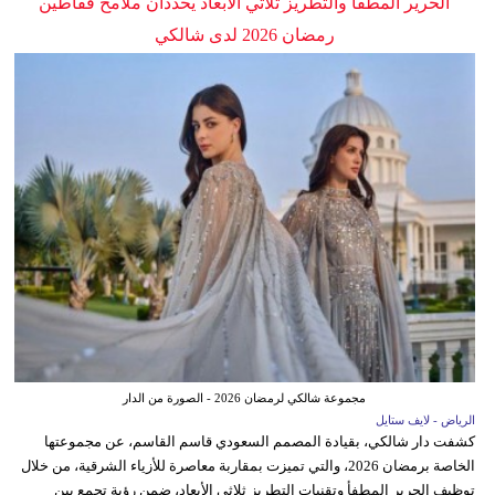
الحرير المطفأ والتطريز ثلاثي الأبعاد يحددان ملامح قفاطين
رمضان 2026 لدى شالكي
مجموعة شالكي لرمضان 2026 - الصورة من الدار
الرياض - لايف ستايل
كشفت دار شالكي، بقيادة المصمم السعودي قاسم القاسم، عن مجموعتها
الخاصة برمضان 2026، والتي تميزت بمقاربة معاصرة للأزياء الشرقية، من خلال
توظيف الحرير المطفأ وتقنيات التطريز ثلاثي الأبعاد، ضمن رؤية تجمع بين