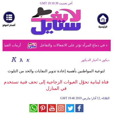
آخر تحديث GMT 19:10:39
الرئيسية
مرأة
أزياء
أزياء
في دماغ المرأة تؤثر على الانفعالات والتفاعل
أزمات الفتيات في
إسلامية
فن
ديكور
»
أخبار الديكور
ديكور
لتوعية المواطنين بأهمية إعادة تدوير النفايات والحد من التلوث
صحة
فتاة لبنانية تحوّل العبوات الزجاجية إلى تحف فنية تستخدم
في المنازل
سياحة
وسفر
19:46 2019 الثلاثاء ,12 آذار/ مارس
GMT
أبراج