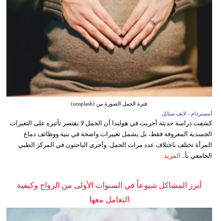
فترة الحمل الصورة من (unsplash)
أمستردام - لايف ستايل
كشفت دراسة حديثة أجريت في هولندا أن الحمل لا يقتصر تأثيره على التغيرات
الجسدية المعروفة فقط، بل يشمل تغييرات واضحة في بنية ووظائف دماغ
المرأة تختلف باختلاف عدد مرات الحمل. وأجرى الباحثون في المركز الطبي
الجامعي بأ...
المزيد
أبرز المشاكل شيوعاً في السنوات الأولى من الزواج وكيفية
التعامل معها