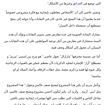
التي توضع في
الحدائق
وغيرها من الأشكال".
وتشير عاصي إلى أن "الأشخاص يتعاطون بإيجابية مع فكرة مشروعي خصوصاً
عندما يعلموا أن هذا المنتج غير عادي، كان في النفايات وأنا حولته إلى منتج
نستطيع أن نستعمله داخل المنزل".
تشارك الشابة الجنوبية في عدة معارض تعنى بتدوير النفايات وتؤكد أن هذه
السنة ستشارك في معارض من أجل توعية المواطنين على أن هذه النفايات من
الممكن أن تتحول إلى أشكال وتحف فنية.
أما عن تسمية محترفها "مارازال" تقول عاصي:" هو مزج بين إسمي "مريم" و
مصطلح "أزل" للإشارة لتخليد الذكريات لأن معظم عملي هو بالعبوات الزجاجية،
وكل عبوة لها قصة و ذكرى معينة، متل حفلات الزفاف وأعياد الميلاد او اي
مناسبة".
وتأمل مريم أن يكبر هذا المشروع ليصبح صنف عالمي وتقول:" هذا المشروع
متل ابني.. أربيه… وأريد أن يكبر ليكون أحسن مشروع ويصبح صنف عالمي، لأن
تفاعل الناس و الكميات التي تطلب مني كلها مؤشرات إيجابية تبشر بالخير،
خصوصاً أنه على مواقع التواصل الاجتماعي هناك أشخاص من خارج لبنان