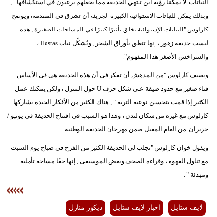
النباتات لا يمكننا رؤية أين تنتهي الحديقة مما يجعلهم يرغبون في استكشافها " ,
وبذلك يمكن للنباتات الاستوائية الكبيرة الجريئة أن تشرق في المقدمة، ويوضح
كارلوس "النباتات الإستوائية تخلق تأثيرًا كبيرًا في المساحات الصغيرة , هذه
ليست حديقة زهور ، إنها تتعلق بأوراق الشجر , ويُشكِّل نبات Hostas ،
والسراخس الأصغر هذا المفهوم".
ويضيف كارلوس "من المدهش أن تفكر في أن هذه الحديقة هي في الأساس
فناء صغير مع حدود ضيقة على شكل حرف U حول المنزل ، ولكن يمكنك عمل
الكثير إذا قمت بتحسين نوعية التربة " , هناك الكثير من الأفكار الجيدة يشاركها
كارلوس مع غيره من سكان لندن ، وهذا هو السبب في افتتاح الحديقة في يونيو /
حزيران من العام المقبل ضمن مهرجان الحديقة الوطنية.
ويقول خوان كارلوس "تجلب لي الحديقة الكثير من الفرح في صباح يوم السبت
مع تناول القهوة ، وقراءة الصحف وبعض الموسيقى , إنها حقًا مساحة تأملية
ومهدئة " .
لايف ستايل
اخبار لايف ستايل
ديكور منازل