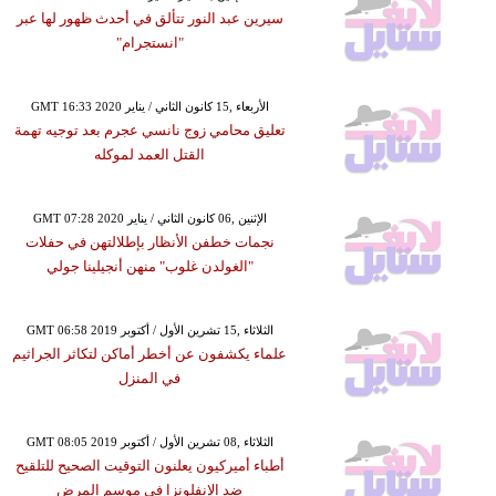
سيرين عبد النور تتألق في أحدث ظهور لها عبر
"انستجرام"
GMT 16:33 2020 الأربعاء ,15 كانون الثاني / يناير
تعليق محامي زوج نانسي عجرم بعد توجيه تهمة
القتل العمد لموكله
GMT 07:28 2020 الإثنين ,06 كانون الثاني / يناير
نجمات خطفن الأنظار بإطلالتهن في حفلات
"الغولدن غلوب" منهن أنجيلينا جولي
GMT 06:58 2019 الثلاثاء ,15 تشرين الأول / أكتوبر
علماء يكشفون عن أخطر أماكن لتكاثر الجراثيم
في المنزل
GMT 08:05 2019 الثلاثاء ,08 تشرين الأول / أكتوبر
أطباء أميركيون يعلنون التوقيت الصحيح للتلقيح
ضد الإنفلونزا في موسم المرض