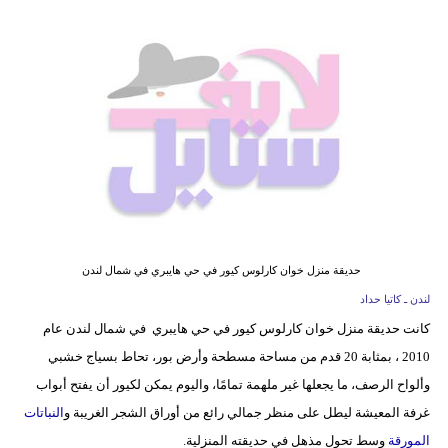
فيديو
مدوَنات
مشاكل
وحلول
حديقة منزل خوان كارلوس كيور في حي هايبري في شمال لندن
لندن ـ كاتيا حداد
كانت حديقة منزل خوان كارلوس كيور في حي هايبري في شمال لندن عام
2010 ، بمثابة 20 قدم من مساحة مسطحة وأرض بور، تحاط بسياج خشبي
وألواح الرصف، ما يجعلها غير ملهمة تمامًا، واليوم يمكن لكيور أن يفتح أبواب
غرفة المعيشة ليطل على منظر جمالي رائع من أوراق الشجر الغريبة و
النباتات
المورقة
وسط تحول مذهل في حديقته المنزلية.