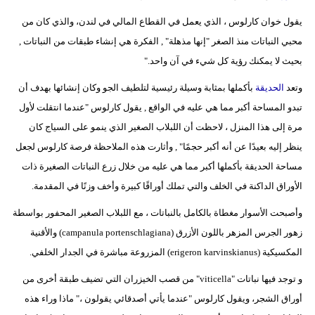
يقول خوان كارلوس ، الذي يعمل في القطاع المالي في لندن، والذي كان من
محبي النباتات منذ الصغر "إنها مذهلة" , الفكرة هي إنشاء طبقات من النباتات ,
بحيث لا يمكنك رؤية كل شيء في آن واحد."
وتعد
الحديقة
بأكملها بمثابة وسيلة رئيسية لتلطيف الجو وكان إنشائها بهدف أن
تبدو المساحة أكبر مما هي عليه في الواقع , يقول كارلوس "عندما انتقلت لأول
مرة إلى هذا المنزل ، لاحظت أن اللبلاب الصغير الذي ينمو على السياج كان
ينظر إليه بعيدًا عن أنه أكبر حجمًا" , وأثارت هذه الملاحظة فرصة كارلوس لجعل
مساحة الحديقة بأكملها أكبر مما هي عليه من خلال زرع النباتات الصغيرة ذات
الأوراق الداكنة في الخلف والتي تملك أوراقًا كبيرة وأخف وزنًا في المقدمة.
وأصبحت الأسوار مغطاة بالكامل بالنباتات ، مع اللبلاب الصغير المحفور بواسطة
زهور الجرس المزهر باللون الأزرق (campanula portenschlagiana) والأقنية
المكسيكية (erigeron karvinskianus) المزروعة مباشرة في الجدار الخلفي.
و توجد فيها نباتات "viticella" من قصب الخيزران التي تضيف طبقة أخرى من
أوراق الشجر، ويقول كارلوس "عندما يأتي أصدقائي يقولون ،" ماذا وراء هذه