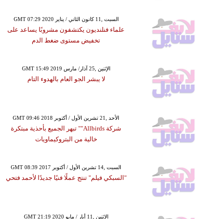
GMT 07:29 2020 السبت ,11 كانون الثاني / يناير
علماء فنلنديون يكتشفون مشروبًا يساعد على
تخفيض مستوى ضغط الدم
GMT 15:49 2019 الإثنين ,25 آذار/ مارس
لا يبشر الجو العام بالهدوء التام
GMT 09:46 2018 الأحد ,21 تشرين الأول / أكتوبر
شركة Allbirds"" تبهر الجميع بأحذية مبتكرة
خالية من البتروكيماويات
GMT 08:39 2017 السبت ,14 تشرين الأول / أكتوبر
"السبكي فيلم" تنتج عملًا فنيًا جديدًا لأحمد فتحي
GMT 21:19 2020 الإثنين ,11 أيار / مايو