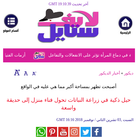
آخر تحديث GMT 19:10:39
الرئيسية
مرأة
أزياء
أزياء
في دماغ المرأة تؤثر على الانفعالات والتفاعل
أزمات الفتيات في
إسلامية
فن
ديكور
»
أخبار الديكور
ديكور
أصبحت تظهر بمساحة أكبر مما هي عليه في الواقع
صحة
حيل ذكية في زراعة النباتات تحول فناء منزل إلى حديقة
واسعة
سياحة
وسفر
16:16 2018 السبت ,03 تشرين الثاني / نوفمبر
GMT
أبراج