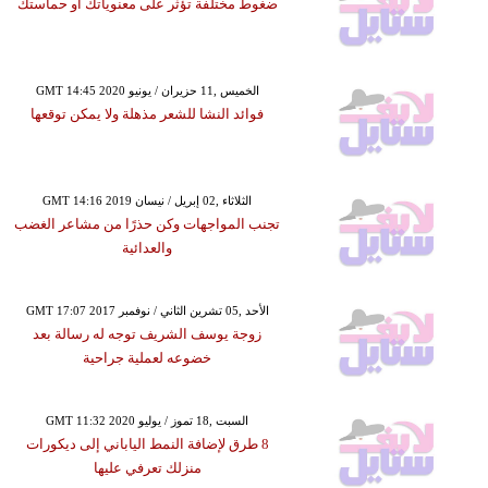
ضغوط مختلفة تؤثر على معنوياتك أو حماستك
GMT 14:45 2020 الخميس ,11 حزيران / يونيو
فوائد النشا للشعر مذهلة ولا يمكن توقعها
GMT 14:16 2019 الثلاثاء ,02 إبريل / نيسان
تجنب المواجهات وكن حذرًا من مشاعر الغضب
والعدائية
GMT 17:07 2017 الأحد ,05 تشرين الثاني / نوفمبر
زوجة يوسف الشريف توجه له رسالة بعد
خضوعه لعملية جراحية
GMT 11:32 2020 السبت ,18 تموز / يوليو
8 طرق لإضافة النمط الياباني إلى ديكورات
منزلك تعرفي عليها