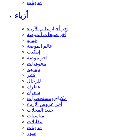
مدونات
أزياء
آخر أخبار عالم الأزياء
آخر صيحات الموضة
فيديو
عالم الموضة
إتيكيت
آخر موضة
مجوهرات
بأيديهم
مُثير
للرجال
عطرك
شعرك
مكياج ومستحضرات
أخر عروض الأزياء
جديد المحلات
مناسبات
مقابلات
مدونات
صور