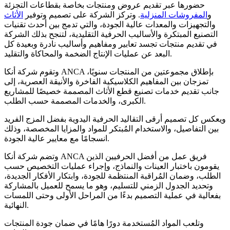
حضورها عبر تقديم عروض ومنتجات بخاصة بقطاعات التجزئة
و
المفروشات المنزلية
. وتركز الشركة على تصميم وتوفير
الأثاث
والتجهيزات والمعدات عالية الجودة، والتي تدمج بين أحدث تقنيات
التصنيع المبتكرة والأساليب الحرفية التقليدية، لتنجح بذلك الشركة
في تقديم منتجات تجسد تعابير ومفاهيم وأساليب نادرة وبعيدة كل
البعد عن عمليات الإنتاج الضخمة والمحاكاة والتقليد.
وتقوم شركة أنكا ANCA بإطلاق مجموعتين من المنتجات سنويًا،
تمزجان بين المفاهيم الكلاسيكية الفاخرة والأنيقة العصرية، إلى
جانب تقديم خدمات تصنيع قطع الأثاث المصممة خصيصًا للمشاريع
الكبرى، والخدمات المصممة حسب الطلب.
ويعكس كل تصميم أرقى التقاليد الحرفية اليدوية بفضل المزج الفريد
بين التفاصيل، والاستخدام المُبتكر للمواد والمزايا المخصصة، وذلك
انسجامًا مع معايير عالية الجودة.
وتضم شركة أنكا ANCA فريق عمل من أفضل الحرفيين الذين
يقومون باختبار العينات والنماذج، وإجراء عمليات التخصيص حسب
الطلب، وضمان المُراقبة المنتظمة للجودة، وابتكار الأفكار الجديدة،
وتحديد الجدول الزمني للتسليم، وهو ما يسمح للعميل بالمشاركة
بفعالية في عملية التصميم بدءًا من المراحل الأولى وحتى اللمسات
النهائية.
وتلعب المواد المُستخدمة دورًا هامًا في ضمان جودة المنتجات