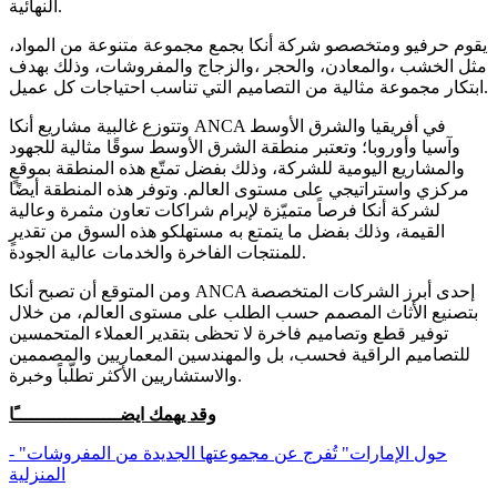
النهائية.
يقوم حرفيو ومتخصصو شركة أنكا بجمع مجموعة متنوعة من المواد،
مثل الخشب ،والمعادن، والحجر ،والزجاج والمفروشات، وذلك بهدف
ابتكار مجموعة مثالية من التصاميم التي تناسب احتياجات كل عميل.
وتتوزع غالبية مشاريع أنكا ANCA في أفريقيا والشرق الأوسط
وآسيا وأوروبا؛ وتعتبر منطقة الشرق الأوسط سوقًا مثالية للجهود
والمشاريع اليومية للشركة، وذلك بفضل تمتّع هذه المنطقة بموقعٍ
مركزي واستراتيجي على مستوى العالم. وتوفر هذه المنطقة أيضًا
لشركة أنكا فرصاً متميّزة لإبرام شراكات تعاون مثمرة وعالية
القيمة، وذلك بفضل ما يتمتع به مستهلكو هذه السوق من تقديرٍ
للمنتجات الفاخرة والخدمات عالية الجودة.
ومن المتوقع أن تصبح أنكا ANCA إحدى أبرز الشركات المتخصصة
بتصنيع الأثاث المصمم حسب الطلب على مستوى العالم، من خلال
توفير قطع وتصاميم فاخرة لا تحظى بتقدير العملاء المتحمسين
للتصاميم الراقية فحسب، بل والمهندسين المعماريين والمصممين
والاستشاريين الأكثر تطلّباً وخبرة.
وقد يهمك ايضـــــــــــــــــــًا
- "حول الإمارات" تُفرج عن مجموعتها الجديدة من المفروشات
المنزلية