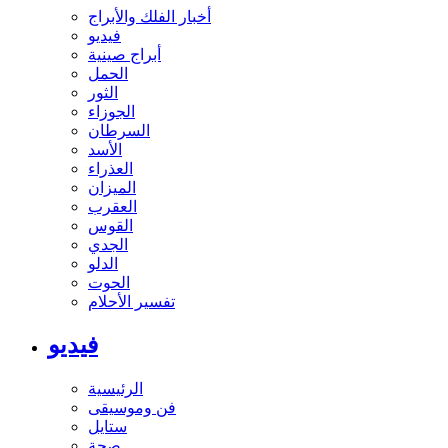
أخبار الفلك والأبراج
فيديو
أبراج صينية
الحمل
الثور
الجوزاء
السرطان
الأسد
العذراء
الميزان
العقرب
القوس
الجدي
الدلو
الحوت
تفسير الأحلام
فيديو
الرئيسية
فن وموسيقى
ستايل
صحة