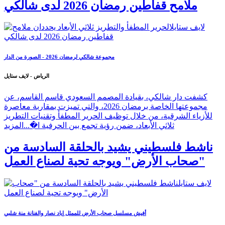
ملامح قفاطين رمضان 2026 لدى شالكي
مجموعة شالكي لرمضان 2026 - الصورة من الدار
الرياض - لايف ستايل
كشفت دار شالكي، بقيادة المصمم السعودي قاسم القاسم، عن
مجموعتها الخاصة برمضان 2026، والتي تميزت بمقاربة معاصرة
للأزياء الشرقية، من خلال توظيف الحرير المطفأ وتقنيات التطريز
ثلاثي الأبعاد، ضمن رؤية تجمع بين الحرفية ا�...
المزيد
ناشط فلسطيني يشيد بالحلقة السادسة من
"صحاب الأرض" ويوجه تحية لصناع العمل
أفيش مسلسل صحاب الأرض للممثل إياد نصار والفنانة منة شلبي