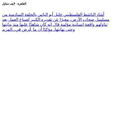
القاهرة - لايف ستايل
أشاد الناشط الفلسطيني خليل أبو إلياس بالحلقة السادسة من
مسلسل صحاب الأرض، معبرًا عن تقديره الكبير لصناع العمل بعد
تناولهم واقعة إنسانية مؤلمة قال إنه كان شاهدًا عليها منذ بدايتها
وحتى نهايتها، مؤكدًا أن ما عُرض في...
المزيد