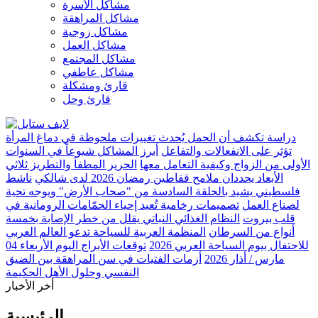
مشاكل الأسرة
مشاكل المراهقة
مشاكل زوجية
مشاكل العمل
مشاكل المجتمع
مشاكل عاطفي
قارئ ومشكلة
قارئ وحل
دراسة تكشف أن الحمل يُحدث تغييرات ملحوظة في دماغ المرأة
تؤثر على الانفعالات والتفاعل
أبرز المشاكل شيوعاً في السنوات
الأولى من الزواج وكيفية التعامل معها
الحرير المطفأ والتطريز ثلاثي
الأبعاد يحددان ملامح قفاطين رمضان 2026 لدى شالكي
ناشط
فلسطيني يشيد بالحلقة السادسة من "صحاب الأرض" ويوجه تحية
لصناع العمل
تصميمات رخامية تُعيد إحياء الحمّامات الرومانية في
قلب بيروت
النظام الغذائي النباتي يقلل من خطر الإصابة بخمسة
أنواع من السرطان
المنظمة العربية للسياحة تدعو العالم العربي
للاحتفال بيوم السياحة العربي 2026
توقعات الأبراج اليوم الأربعاء 04
مارس / أذار 2026
أزمات الفتيات في سن المراهقة بين الضيق
النفسي وحلول الأهل الحكيمة
أخر الأخبار
الرئيسية