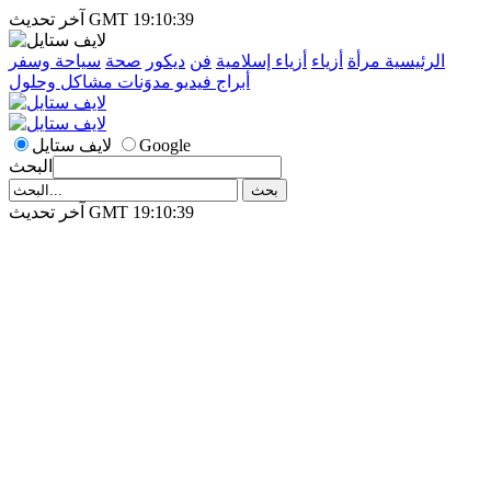
آخر تحديث GMT 19:10:39
الرئيسية
مرأة
أزياء
أزياء إسلامية
فن
ديكور
صحة
سياحة وسفر
أبراج
فيديو
مدوَنات
مشاكل وحلول
Google
لايف ستايل
البحث
آخر تحديث GMT 19:10:39