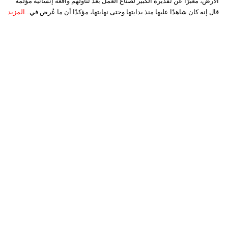
الأرض، معبرًا عن تقديره الكبير لصناع العمل بعد تناولهم واقعة إنسانية مؤلمة
قال إنه كان شاهدًا عليها منذ بدايتها وحتى نهايتها، مؤكدًا أن ما عُرض في...
المزيد