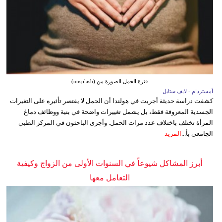
فترة الحمل الصورة من (unsplash)
أمستردام - لايف ستايل
كشفت دراسة حديثة أجريت في هولندا أن الحمل لا يقتصر تأثيره على التغيرات
الجسدية المعروفة فقط، بل يشمل تغييرات واضحة في بنية ووظائف دماغ
المرأة تختلف باختلاف عدد مرات الحمل. وأجرى الباحثون في المركز الطبي
الجامعي بأ...
المزيد
أبرز المشاكل شيوعاً في السنوات الأولى من الزواج وكيفية
التعامل معها