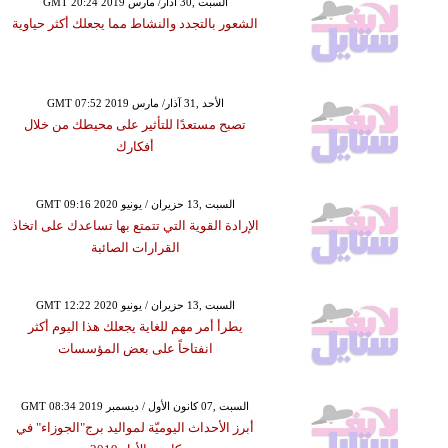
GMT 20:24 2019 السبت ,30 آذار/ مارس
الشعور بالتجدد والنشاط مما يجعلك أكثر حياوية
GMT 07:52 2019 الأحد ,31 آذار/ مارس
تصبح مستعدًا للتأثير على محيطك من خلال
أفكارك
GMT 09:16 2020 السبت ,13 حزيران / يونيو
الإرادة القوية التي تتمتع بها تساعدك على اتخاذ
القرارات الصائبة
GMT 12:22 2020 السبت ,13 حزيران / يونيو
يطرأ أمر مهم للغاية يجعلك هذا اليوم أكثر
انفتاحاً على بعض المؤسسات
GMT 08:34 2019 السبت ,07 كانون الأول / ديسمبر
أبرز الأحداث اليوميّة لمواليد برج"الجوزاء" في