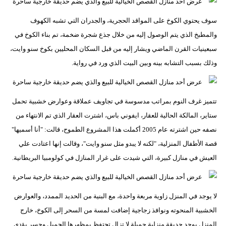
سوف يحتوي الكوخ على المواقد الحجرية، والجدران التي تشبه الكهوف
والمطبخ الذي يتم الوصول إليه من خلال جذع شجرة ضخمة، تم بناء الكوخ في
سبعينيات القرن الماضي ويشار إليه من قبل السكان المحليين بكوخ سنو وايت،
وذلك بسبب التشابه بينه وبين البيت الذي ورد في رواية.
تتميز غرف النوم بمراتب مدسوسة في تجاويف عملاقة وعوارض خشبية تحمل
ستاير، المالكة الحالية للعقار، ايفوني باس، اشترت العقار الذي تم الانتهاء من
نصفه حين اشترته عام 2005 أكملت هذا المشروع الطموح، قالت: "أنا أسميها"
قصة الأطفال المنزلية، "لكنه لا يبدو مثل سنو وايت"، وقالت إنها اعتادت علي
العيش في منازل كبيرة، التي شيدت على غرار المنازل في كولومبيا البريطانية.
لا يوجد في المنزل زاوية مربعة واحدة، مع البنية من الحديد الممدد، والعوارض
الخشبية المنحوته ونوافذ زجاجية إضافت لمسة من السحر إلى الكوخ، خارج
المنزل يوجد حديقة منزلية جميلة لا تزال تحتفظ بمظهرها الجميل وجسر يؤدي