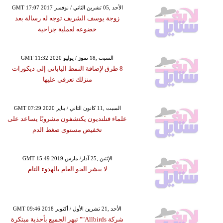
GMT 17:07 2017 الأحد ,05 تشرين الثاني / نوفمبر
زوجة يوسف الشريف توجه له رسالة بعد
خضوعه لعملية جراحية
GMT 11:32 2020 السبت ,18 تموز / يوليو
8 طرق لإضافة النمط الياباني إلى ديكورات
منزلك تعرفي عليها
GMT 07:29 2020 السبت ,11 كانون الثاني / يناير
علماء فنلنديون يكتشفون مشروبًا يساعد على
تخفيض مستوى ضغط الدم
GMT 15:49 2019 الإثنين ,25 آذار/ مارس
لا يبشر الجو العام بالهدوء التام
GMT 09:46 2018 الأحد ,21 تشرين الأول / أكتوبر
شركة Allbirds"" تبهر الجميع بأحذية مبتكرة