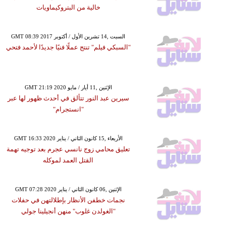
خالية من البتروكيماويات
GMT 08:39 2017 السبت ,14 تشرين الأول / أكتوبر
"السبكي فيلم" تنتج عملًا فنيًا جديدًا لأحمد فتحي
GMT 21:19 2020 الإثنين ,11 أيار / مايو
سيرين عبد النور تتألق في أحدث ظهور لها عبر
"انستجرام"
GMT 16:33 2020 الأربعاء ,15 كانون الثاني / يناير
تعليق محامي زوج نانسي عجرم بعد توجيه تهمة
القتل العمد لموكله
GMT 07:28 2020 الإثنين ,06 كانون الثاني / يناير
نجمات خطفن الأنظار بإطلالتهن في حفلات
"الغولدن غلوب" منهن أنجيلينا جولي