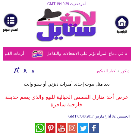
آخر تحديث GMT 19:10:39
الرئيسية
مرأة
أزياء
أزياء
في دماغ المرأة تؤثر على الانفعالات والتفاعل
أزمات الفتيات ف
إسلامية
فن
ديكور
»
أخبار الديكور
ديكور
يعد مثل بيوت إحدى أميرات ديزني أو سنو وايت
صحة
عرض أحد منازل القصص الخيالية للبيع والذي يضم حديقة
خارجية ساحرة
سياحة
وسفر
07:48 2017 الخميس ,02 آذار/ مارس
GMT
أبراج