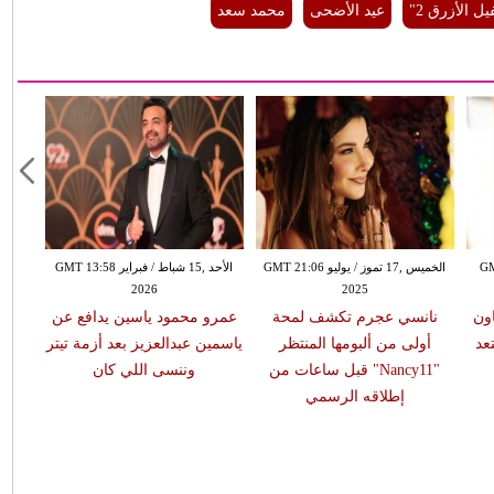
يل الأزرق 2"
عيد الأضحى
محمد سعد
GMT 09:5
الخميس ,17 تموز / يوليو GMT 21:06
الأحد ,15 شباط / فبراير GMT 13:58
2026
2025
ون
نانسي عجرم تكشف لمحة
عمرو محمود ياسين يدافع عن
عد
أولى من ألبومها المنتظر
ياسمين عبدالعزيز بعد أزمة تيتر
"Nancy11" قبل ساعات من
وننسى اللي كان
إطلاقه الرسمي