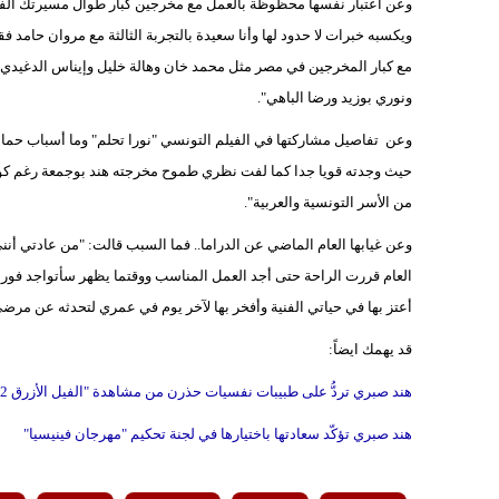
وعن اعتبار نفسها محظوظة بالعمل مع مخرجين كبار طوال مسيرتك الفن
ويكسبه خبرات لا حدود لها وأنا سعيدة بالتجربة الثالثة مع مروان حامد 
مع كبار المخرجين في مصر مثل محمد خان وهالة خليل وإيناس الدغيدي و
ونوري بوزيد ورضا الباهي".
وعن تفاصيل مشاركتها في الفيلم التونسي "نورا تحلم" وما أسباب حماسه
حيث وجدته قويا جدا كما لفت نظري طموح مخرجته هند بوجمعة رغم كونه
من الأسر التونسية والعربية".
وعن غيابها العام الماضي عن الدراما.. فما السبب قالت: "من عادتي أنن
العام قررت الراحة حتى أجد العمل المناسب ووقتما يظهر سأتواجد فورا 
أعتز بها في حياتي الفنية وأفخر بها لآخر يوم في عمري لتحدثه عن مرضى
قد يهمك ايضاً:
هند صبري تردُّ على طبيبات نفسيات حذرن من مشاهدة "الفيل الأزرق 2"
هند صبري تؤكّد سعادتها باختيارها في لجنة تحكيم "مهرجان فينيسيا"