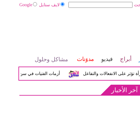
حث
لايف ستايل
Google
أبراج
فيديو
مدوَنات
مشاكل وحلول
على الانفعالات والتفاعل
أزمات الفتيات في سن المراهقة بين الض
آخر الأخبار