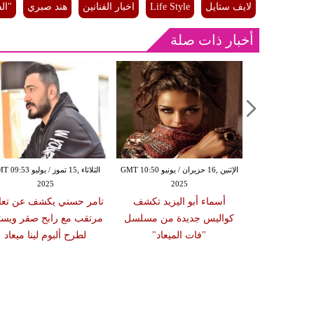
لايف ستايل
Life Style
اخبار الفنانين
هند صبري
"الف
أخبار ذات صلة
الأحد ,15 حزيران / يونيو GMT 11:19
الإثنين ,16 حزيران / يونيو GMT 10:50
الثلاثاء ,15 تموز / يوليو 3
2025
2025
20
عبرعن سعادته
أسماء أبو اليزيد تكشف
تامر حسني يكشف عن تعا
حفله داخل أحد
كواليس جديدة من مسلسل
مرتقب مع رابح صقر ويست
لقطامية
"فات الميعاد"
لطرح ألبوم لينا ميعاد