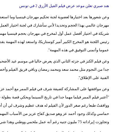
هند صبري تعلن موعد عرض فيلم الفيل الأزرق 2 في تونس
وعن شعورها بعد اختيارها لعضوية لجنة تحكيم مهرجان فينسيا وما استعد
مهرجان عالمي بهذا الحجم وتحديدا لأني سأشارك في لجنة اختيار العمل 
شريكة في اختيار أفضل عمل أول لمخرج في مهرجان بحجم فينسيا مهمة 
رئيس اللجنة هو المخرج الكبير أمير كوستاريكا، واستعد لهذه المهمة بق
عموما وأتمنى التوفيق في هذه المهمة".
وعن فيلم الكنز في جزئه الثاني الذي يعرض حاليا في موسم عيد الأضح
الفنية على الإطلاق".
وعن موافقتها على المشاركة كضيفة شرف في فيلم الممر مع أحمد عز وا
"أعتبر فيلم الممر فيلما مهما جدا في تاريخ السينما ويحكي قصة بطولة ح
ووافقتُ طبعا رغم صغر الدور لأن الفيلم له هدف عظيم وشرف لي أن أش
حماسي وكذلك وجود أحمد عز وهو صديق كفاح عزيز من الأسباب المهمة لحب
وتجاوزت إيراداته 75 مليون جنيه رغم أنه عمل ملحمي ووطني وهذا شيء عظيم ويؤكد أن الفن الجيد يفرض نفسه".