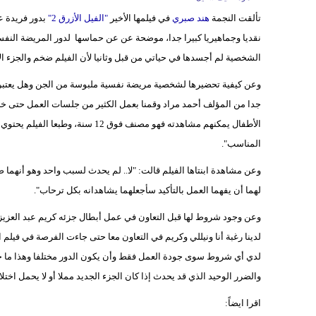
تألقت النجمة
هند صبري
في فيلمها الأخير
"الفيل الأزرق 2"
بدور فريدة عب
نقديا وجماهيريا كبيرا جدا، موضحة عن عن حماسها لدور المريضة النفسية 
الشخصية لم أجسدها في حياتي من قبل وثانيا لأن الفيلم ضخم والجزء ال
وعن كيفية تحضيرها لشخصية مريضة نفسية ملبوسة من الجن وهل يعتبر ال
جدا من المؤلف أحمد مراد وقمنا بعمل الكثير من جلسات العمل حتى خرج
الأطفال يمكنهم مشاهدته فهو مصنف ف
المناسب".
وعن مشاهدة ابنتاها الفيلم قالت: "لا.. لم يحدث لسبب واحد وهو أنهما 
لهما أن يفهما العمل بالتأكيد سأجعلهما يشاهدانه بكل ترحاب".
وعن وجود شروط لها قبل التعاون في عمل أبطال جزئه كريم عبد العزيز 
لدينا رغبة أنا ونيللي وكريم في التعاون معا حتى جاءت الفرصة في فيلم ا
لدي أي شروط سوى جودة العمل فقط وأن يكون الدور مختلفا وهذا ما حدث
والضرر الوحيد الذي قد يحدث إذا كان الجزء الجديد مملا أو لا يحمل اختل
اقرا ايضاً: