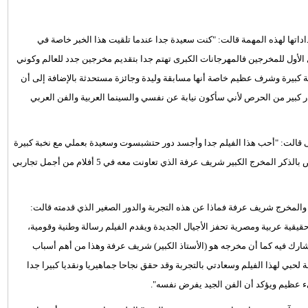
اداتها لهذه المهمة قالت: "كنت سعيدة جدا عندما تلقيت هذا الخبر خاصة في
الأول للمخرجين فالمهرجانات الكبرى تهتم جدا بتقديم مخرجين جدد للعالم وكوني
كبيرة وشرف عظيم خاصة أنها مسابقة وليدة وجائزة مستحدثة بالإضافة إلى أن
در كبير من الحرص لأني سأكون نيابة عن نفسي والسينما العربية والفن العربي
ى قالت: "أحب هذا الفيلم جدا وأجسد دور حتشبسوت وسعيدة بعملي مع نخبة كبيرة
جدا من النجوم مثل محمد سعد ومحمد رمضان وباقي فريق الفيلم وأخص بالذكر المخرج الكبير شريف عرفة الذي تعاونت معه في 5 أفلام من أجمل تجاربي
لمخرج شريف عرفة فماذا عن هذه التجربة والدور الصغير الذي قدمته قالت:
قيقية عربية ومصرية تحفز الأجيال الجديدة ويقدم الفيلم رسالة وطنية وقومية،
ارك فيه كما أن مخرجه هو (الأستاذ الكبير) شريف عرفة وهذا من أهم أسباب
ي لهذا الفيلم وسعادتي بالتجربة وقد حقق نجاحا جماهيريا ونقديا كبيرا جدا